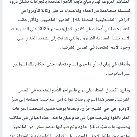
المشاهد المروّعة لهدم مبانٍ تابعة للأمم المتحدة بالجرافات تشكّل ذروةً
لسلسلة متصاعدة من العداء والاعتداءات على وكالة الأونروا في
الأراضي الفلسطينية المحتلة خلال العامين الماضيين، وتأتي عقب
التعديلات التي أُدخلت في كانون الأول/ديسمبر 2025 على التشريعات
الإسرائيلية المعادية للأونروا، والتي هدفت إلى تشديد الخناق على
وجود الأمم المتحدة في القدس الشرقية.
وأضاف في بيان له، أن ما جرى اليوم يتجاوز حتى أحكام تلك القوانين
غير القانونية.
وتابع: "يُسدل الستار على يومٍ قاتم آخر للأمم المتحدة في القدس
الشرقية. ففجر هذا اليوم، وصلت قوات أمن إسرائيلية مسلّحة إلى مقرّ
الأونروا في حي الشيخ جرّاح. وبعدها بوقت قصير، اقتحمت الجرافات
المقر بالقوة وشرعت فورًا في هدم مبانٍ داخله.. هذه المباني هي مكاتب
ومستودعات شيًدت قبل عقود وتم صيانتها بدعم سخي من المانحين،
وقدمت خدماتها للاجئي فلسطين في الأراضي الفلسطينية المحتلة منذ