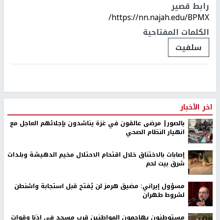
رابط قصير
https://nn.najah.edu/BPMX/
الكلمات المفتاحية
سلفيت
اخر الأخبار
بالصور| مرضى عالقون في غزة يناشدون بإجلائهم العاجل مع
انهيار النظام الصحي
إصابات بالاختناق خلال اقتحام الاحتلال مخيم الدهيشة وبلدات
شرق بيت لحم
مسؤول إيراني: مضيق هرمز لن يُفتح قبل استجابة واشنطن
لشروط طهران
مستوطنون يهاجمون المواطنين قرب مسجد في إذنا وقوات