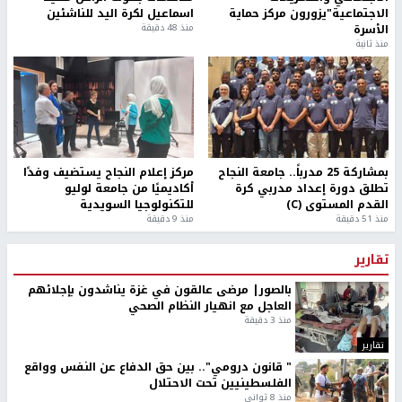
الاجتماعية"يزورون مركز حماية
اسماعيل لكرة اليد للناشئين
الأسرة
منذ 48 دقيقة
منذ ثانية
بمشاركة 25 مدرباً.. جامعة النجاح
مركز إعلام النجاح يستضيف وفدًا
تطلق دورة إعداد مدربي كرة
أكاديميًا من جامعة لوليو
القدم المستوى (C)
للتكنولوجيا السويدية
منذ 51 دقيقة
منذ 9 دقيقة
تقارير
بالصور| مرضى عالقون في غزة يناشدون بإجلائهم
العاجل مع انهيار النظام الصحي
منذ 3 دقيقة
تقارير
" قانون درومي".. بين حق الدفاع عن النفس وواقع
الفلسطينيين تحت الاحتلال
منذ 8 ثواني