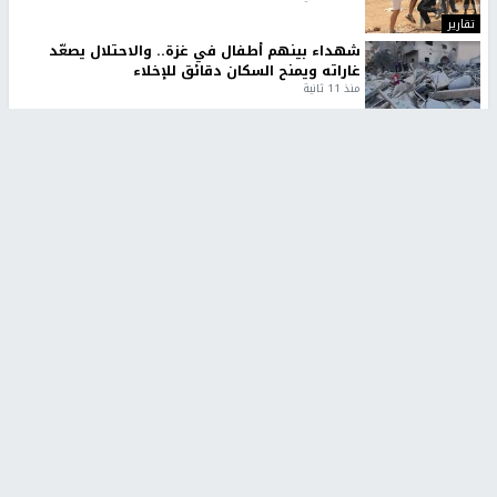
تقارير
شهداء بينهم أطفال في غزة.. والاحتلال يصعّد
غاراته ويمنح السكان دقائق للإخلاء
منذ 11 ثانية
تقارير
تصريحات خاصة
تصريحات خاصة
تصريحات خاصة
غازي حمد للشرق: الاتفاق حصيلة
مدير مستشفى النجاح: : نقل
مفاوضات طويلة استمرت ستة
أجهزة غسيل الكلى دون تجهيزات
شهور
متكاملة خطر على المرضى
منذ 12 ثانية
منذ 2 ساعة
تصريحات خاصة
تصريحات خاصة