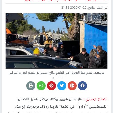
تم النشر بتاريخ:
2026-01-20 21:18
فريدريك: هدم مقرّ الأونروا في الشيخ جرّاح استعراض خطير لازدراء إسرائيل
للقانون
النجاح الإخباري -
قال مدير شؤون وكالة غوث وتشغيل اللاجئين
الفلسطينيين "أونروا" في الضفة الغربية رولاند فريدريك، إن هذه