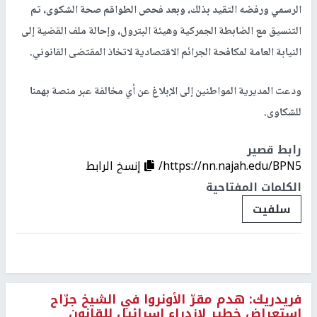
الرسمي ورفضه التقيد بذلك، وبعد فحص الطواقم صحة الشكوى، تم
التنسيق مع الضابطة الجمركية وهيئة البترول، وإحالة ملف القضية إلى
النيابة العامة لمكافحة الجرائم الاقتصادية لاتخاذ المقتضى القانوني.
ودعت المديرية المواطنين إلى الإبلاغ عن أي مخالفة عبر منصة بهمنا
للشكاوى.
رابط قصير
https://nn.najah.edu/BPN5/
إنسخ الرابط
الكلمات المفتاحية
سلفيت
فريدريك: هدم مقرّ الأونروا في الشيخ جرّاح
استعراض خطير لازدراء إسرائيل للقانون