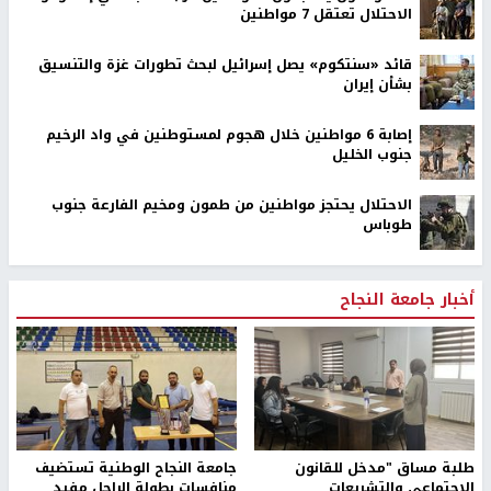
الاحتلال تعتقل 7 مواطنين
قائد «سنتكوم» يصل إسرائيل لبحث تطورات غزة والتنسيق
بشأن إيران
إصابة 6 مواطنين خلال هجوم لمستوطنين في واد الرخيم
جنوب الخليل
الاحتلال يحتجز مواطنين من طمون ومخيم الفارعة جنوب
طوباس
أخبار جامعة النجاح
طلبة مساق "مدخل للقانون
جامعة النجاح الوطنية تستضيف
الاجتماعي والتشريعات
منافسات بطولة الراحل مفيد