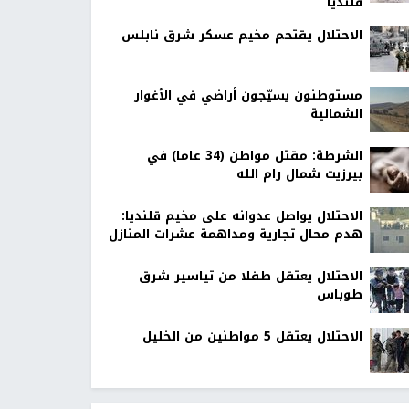
قلنديا
الاحتلال يقتحم مخيم عسكر شرق نابلس
مستوطنون يسيّجون أراضي في الأغوار
الشمالية
الشرطة: مقتل مواطن (34 عاما) في
بيرزيت شمال رام الله
الاحتلال يواصل عدوانه على مخيم قلنديا:
هدم محال تجارية ومداهمة عشرات المنازل
الاحتلال يعتقل طفلا من تياسير شرق
طوباس
الاحتلال يعتقل 5 مواطنين من الخليل