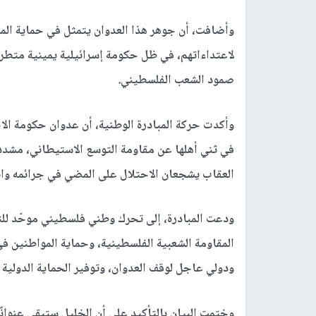
وأضافت، أن جوهر هذا العدوان يتمثل في حماية ال
لاعتداءاتهم، في ظل حكومة إسرائيلية يمينية متطرف
صمود الشعب الفلسطيني.
وأكدت حركة المبادرة الوطنية، أن عدوان حكومة الا
في ثني أهلها عن مقاومة التوسع الاستيطاني، مشدد
العقاب يشجعان الاحتلال على المضي في جرائمه وانت
ودعت المبادرة، إلى تحرك وطني فلسطيني موحّد للت
المقاومة الشعبية الفلسطينية، وحماية المواطنين ف
ودولي عاجل لوقف العدوان، وتوفير الحماية الدولية
وختمت البيان بالتأكيد على أن الخليل ستبقى عنوانً