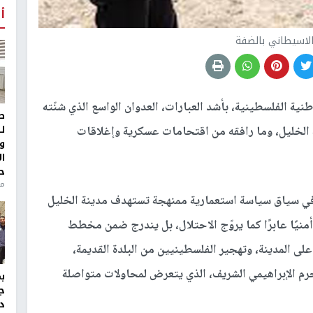
أ
لاسيطاني بالضفة
طنية الفلسطينية، بأشد العبارات، العدوان الواسع الذي شنّته
ط
ل
نة الخليل، وما رافقه من اقتحامات عسكرية وإغلاقات
و
ا
ح
من
تي في سياق سياسة استعمارية ممنهجة تستهدف مدينة الخليل
أمنيًا عابرًا كما يروّج الاحتلال، بل يندرج ضمن مخطط
ى المدينة، وتهجير الفلسطينيين من البلدة القديمة،
 الإبراهيمي الشريف، الذي يتعرض لمحاولات متواصلة
ج
د