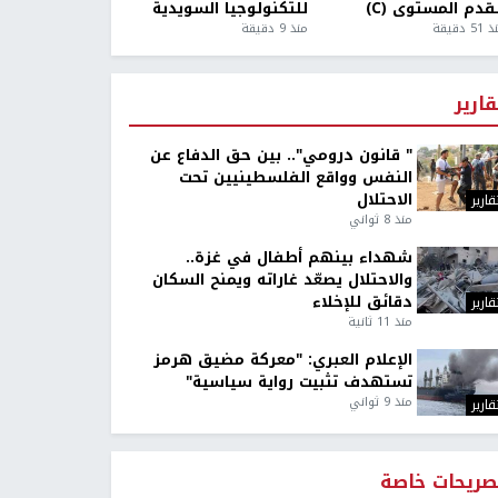
قدم المستوى (C)
للتكنولوجيا السويدية
5 دقيقة
منذ 9 دقيقة
قارير
" قانون درومي".. بين حق الدفاع عن
النفس وواقع الفلسطينيين تحت
الاحتلال
قارير
منذ 8 ثواني
شهداء بينهم أطفال في غزة..
والاحتلال يصعّد غاراته ويمنح السكان
دقائق للإخلاء
قارير
منذ 11 ثانية
الإعلام العبري: "معركة مضيق هرمز
تستهدف تثبيت رواية سياسية"
منذ 9 ثواني
قارير
صريحات خاصة