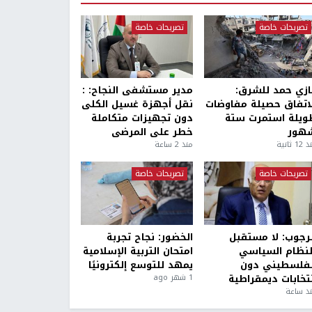
تصريحات خاصة
تصريحات خاصة
ازي حمد للشرق:
مدير مستشفى النجاح: :
لاتفاق حصيلة مفاوضات
نقل أجهزة غسيل الكلى
ويلة استمرت ستة
دون تجهيزات متكاملة
هور
خطر على المرضى
1 ثانية
منذ 2 ساعة
تصريحات خاصة
تصريحات خاصة
لرجوب: لا مستقبل
الخضور: نجاح تجربة
لنظام السياسي
امتحان التربية الإسلامية
لفلسطيني دون
يمهد للتوسع إلكترونيًا
نتخابات ديمقراطية
1 شهر ago
ذ ساعة