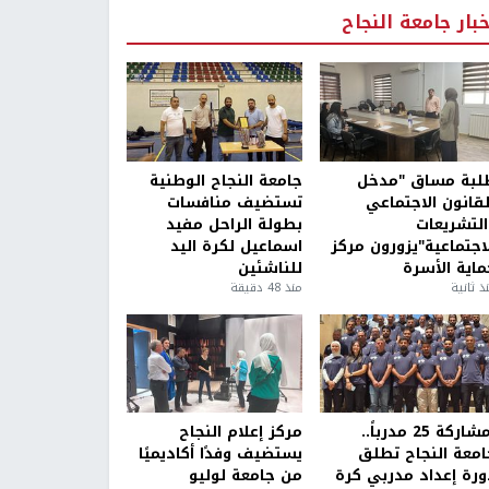
خبار جامعة النجاح
لبة مساق "مدخل
جامعة النجاح الوطنية
لقانون الاجتماعي
تستضيف منافسات
التشريعات
بطولة الراحل مفيد
لاجتماعية"يزورون مركز
اسماعيل لكرة اليد
ماية الأسرة
للناشئين
ذ ثانية
منذ 48 دقيقة
بمشاركة 25 مدرباً..
مركز إعلام النجاح
امعة النجاح تطلق
يستضيف وفدًا أكاديميًا
ورة إعداد مدربي كرة
من جامعة لوليو