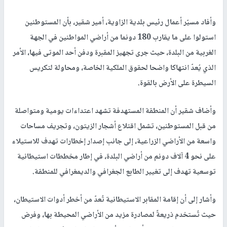
وأفاد مسيّر أعمال رئيس بلدية الزاوية، أمير شقير، بأن المستوطنين
استولوا على ما يقارب 180 دونما من أراضي المواطنين في الجهة
الغربية من البلدة، حيث جرى تجهيز المقبرة ودفن أحد الموتى فيها، الأمر
الذي يُعدّ انتهاكا واضحا لحقوق الملكية الخاصة، ومحاولة لتكريس
السيطرة على الأرض بالقوة.
وأضاف شقير أن المنطقة المستهدفة تشهد اعتداءات يومية ومتواصلة
من قبل المستوطنين، تشمل اقتلاع أشجار الزيتون، وتجريف مساحات
واسعة من الأراضي الزراعية، إلى جانب إصدار إخطارات تهدف للاستيلاء
على نحو 4 آلاف دونم من أراضي البلدة، في إطار مخططات استيطانية
توسعية تهدف إلى تغيير الطابع الجغرافي والديمغرافي للمنطقة.
وأشار إلى أن إقامة المقابر الاستيطانية تُعدّ من أخطر أدوات الاستيطان،
حيث تُستخدم ذريعةً لمصادرة مزيد من الأراضي المحيطة بها، وفرض