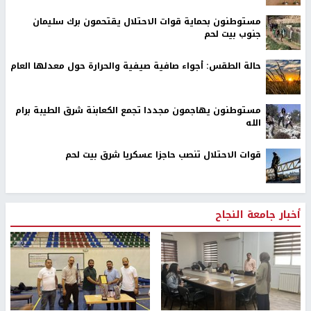
مستوطنون بحماية قوات الاحتلال يقتحمون برك سليمان
جنوب بيت لحم
حالة الطقس: أجواء صافية صيفية والحرارة حول معدلها العام
مستوطنون يهاجمون مجددا تجمع الكعابنة شرق الطيبة برام
الله
قوات الاحتلال تنصب حاجزا عسكريا شرق بيت لحم
أخبار جامعة النجاح