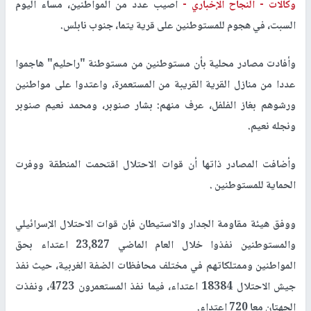
وكالات -
النجاح الإخباري -
أصيب عدد من المواطنين، مساء اليوم
السبت، في هجوم للمستوطنين على قرية يتما، جنوب نابلس.
وأفادت مصادر محلية بأن مستوطنين من مستوطنة "راحليم" هاجموا
عددا من منازل القرية القريبة من المستعمرة، واعتدوا على مواطنين
ورشوهم بغاز الفلفل، عرف منهم: بشار صنوبر، ومحمد نعيم صنوبر
ونجله نعيم.
وأضافت المصادر ذاتها أن قوات الاحتلال اقتحمت المنطقة ووفرت
الحماية للمستوطنين .
ووفق هيئة مقاومة الجدار والاستيطان فإن قوات الاحتلال الإسرائيلي
والمستوطنين نفذوا خلال العام الماضي 23,827 اعتداء بحق
المواطنين وممتلكاتهم في مختلف محافظات الضفة الغربية، حيث نفذ
جيش الاحتلال 18384 اعتداء، فيما نفذ المستعمرون 4723، ونفذت
الجهتان معا 720 اعتداء.