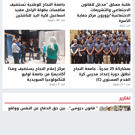
طلبة مساق "مدخل للقانون
جامعة النجاح الوطنية تستضيف
الاجتماعي والتشريعات
منافسات بطولة الراحل مفيد
الاجتماعية"يزورون مركز حماية
اسماعيل لكرة اليد للناشئين
الأسرة
منذ 48 دقيقة
منذ ثانية
بمشاركة 25 مدرباً.. جامعة النجاح
مركز إعلام النجاح يستضيف وفدًا
تطلق دورة إعداد مدربي كرة
أكاديميًا من جامعة لوليو
القدم المستوى (C)
للتكنولوجيا السويدية
منذ 51 دقيقة
منذ 9 دقيقة
تقارير
" قانون درومي".. بين حق الدفاع عن النفس وواقع
الفلسطينيين تحت الاحتلال
منذ 8 ثواني
تقارير
شهداء بينهم أطفال في غزة.. والاحتلال يصعّد