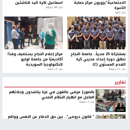
الاجتماعية"يزورون مركز حماية
اسماعيل لكرة اليد للناشئين
الأسرة
منذ 48 دقيقة
منذ ثانية
بمشاركة 25 مدرباً.. جامعة النجاح
مركز إعلام النجاح يستضيف وفدًا
تطلق دورة إعداد مدربي كرة
أكاديميًا من جامعة لوليو
القدم المستوى (C)
للتكنولوجيا السويدية
منذ 51 دقيقة
منذ 9 دقيقة
تقارير
بالصور| مرضى عالقون في غزة يناشدون بإجلائهم
العاجل مع انهيار النظام الصحي
منذ 3 دقيقة
تقارير
" قانون درومي".. بين حق الدفاع عن النفس وواقع
الفلسطينيين تحت الاحتلال
منذ 8 ثواني