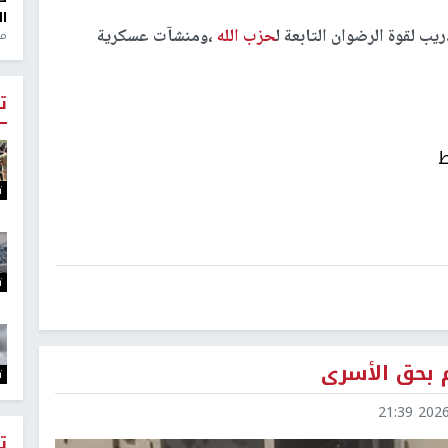
ال
ب لقوة الرضوان التابعة ل
حزب الله
،ومنشآت عسكرية
منذ 1
ت
ط
ت
ت
م بحق الأسرى
ت
2026-0
ت