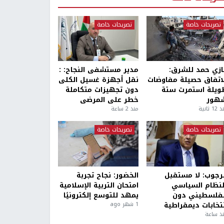
تصريحات خاصة
تصريحات خاصة
ازي حمد للشرق:
مدير مستشفى النجاح: :
لاتفاق حصيلة مفاوضات
نقل أجهزة غسيل الكلى
ويلة استمرت ستة
دون تجهيزات متكاملة
هور
خطر على المرضى
1 ثانية
منذ 2 ساعة
تصريحات خاصة
تصريحات خاصة
لرجوب: لا مستقبل
الخضور: نجاح تجربة
لنظام السياسي
امتحان التربية الإسلامية
لفلسطيني دون
يمهد للتوسع إلكترونيًا
نتخابات ديمقراطية
1 شهر ago
ذ ساعة