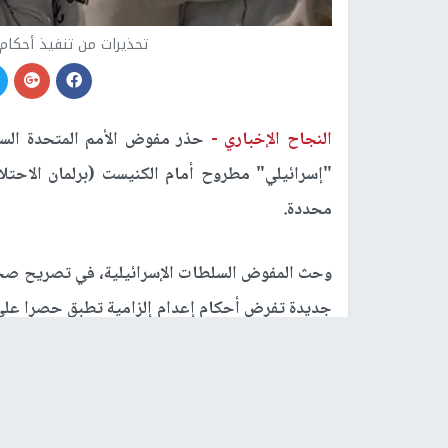
تحذيرات من تنفيذ أحكام
النجاح الإخباري -
حذر مفوض الأمم المتحدة الس
"إسرائيلي" مطروح أمام الكنيست (برلمان الاحتل
محددة.
وحث المفوض السلطات الإسرائيلية، في تصريح صحف
جديدة تفرض أحكام إعدام إلزامية تطبق حصرا على 
مستويات".
وأوضح أن تطبيق هذا التشريع لا يتوافق مع المعايي
خاصة في ظل المؤشرات على أن القانون يستهدف ال