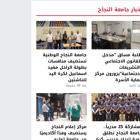
خبار جامعة النجاح
لبة مساق "مدخل
جامعة النجاح الوطنية
لقانون الاجتماعي
تستضيف منافسات
التشريعات
بطولة الراحل مفيد
لاجتماعية"يزورون مركز
اسماعيل لكرة اليد
ماية الأسرة
للناشئين
ذ ثانية
منذ 48 دقيقة
بمشاركة 25 مدرباً..
مركز إعلام النجاح
امعة النجاح تطلق
يستضيف وفدًا أكاديميًا
ورة إعداد مدربي كرة
من جامعة لوليو