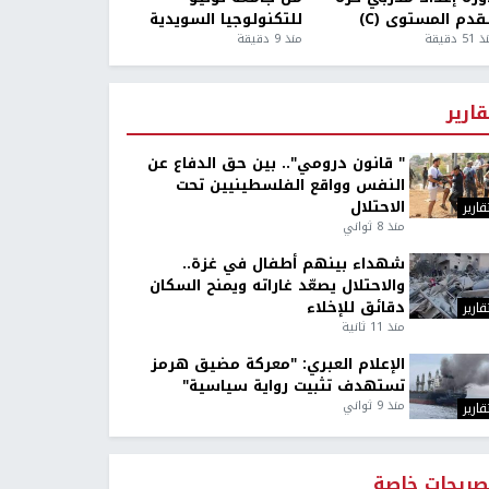
قدم المستوى (C)
للتكنولوجيا السويدية
5 دقيقة
منذ 9 دقيقة
قارير
" قانون درومي".. بين حق الدفاع عن
النفس وواقع الفلسطينيين تحت
الاحتلال
قارير
منذ 8 ثواني
شهداء بينهم أطفال في غزة..
والاحتلال يصعّد غاراته ويمنح السكان
دقائق للإخلاء
قارير
منذ 11 ثانية
الإعلام العبري: "معركة مضيق هرمز
تستهدف تثبيت رواية سياسية"
منذ 9 ثواني
قارير
صريحات خاصة