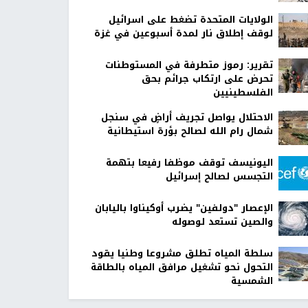
الولايات المتحدة تضغط على اسرائيل
لوقف إطلاق نار لمدة أسبوعين في غزة
تقرير: رموز متطرفة في المستوطنات
تحرض على ارتكاب جرائم بحق
الفلسطينيين
الاحتلال يواصل تجريف أراضٍ في سنجل
شمال رام الله لصالح بؤرة استيطانية
اليونيسف توقف موظفا رفيعا بتهمة
التجسس لصالح إسرائيل
الإعصار "دولفين" يضرب أوكيناوا باليابان
والصين تستعد لوصوله
سلطة المياه تطلق مشروعا وطنيا يقود
التحول نحو تشغيل مرافق المياه بالطاقة
الشمسية