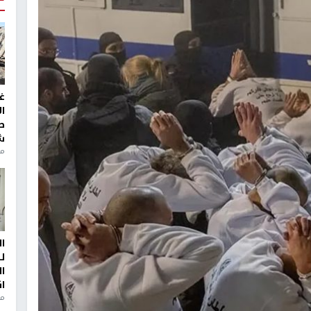
غ
ا
ط
ش
منذ 2
ا
ل
ا
ا
من