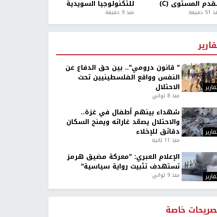
قدم المستوى (C)
للتكنولوجيا السويدية
5 دقيقة
منذ 9 دقيقة
قارير
" قانون درومي".. بين حق الدفاع عن
النفس وواقع الفلسطينيين تحت
الاحتلال
قارير
منذ 8 ثواني
شهداء بينهم أطفال في غزة..
والاحتلال يصعّد غاراته ويمنح السكان
دقائق للإخلاء
قارير
منذ 11 ثانية
الإعلام العبري: "معركة مضيق هرمز
تستهدف تثبيت رواية سياسية"
منذ 9 ثواني
قارير
صريحات خاصة