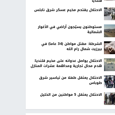
قلنديا
الاحتلال يقتحم مخيم عسكر شرق نابلس
مستوطنون يسيّجون أراضي في الأغوار
الشمالية
الشرطة: مقتل مواطن (34 عاما) في
بيرزيت شمال رام الله
الاحتلال يواصل عدوانه على مخيم قلنديا:
هدم محال تجارية ومداهمة عشرات المنازل
الاحتلال يعتقل طفلا من تياسير شرق
طوباس
الاحتلال يعتقل 5 مواطنين من الخليل