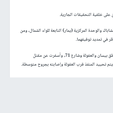
 على خلفية التحقيقات الجارية.
اباك والوحدة المركزية (يمار) التابعة للواء الشمال، ومن
ر في تمديد توقيفهما.
وكانت العملية المركبة قد وقعت مساء أمس في مناطق بيسان والعفولة وشارع 71، وأسفرت عن مقتل
يتم تحييد المنفذ قرب العفولة وإصابته بجروح متوسطة.
المنفذ فلسطيني من بلدة قباطية شمال الضفة الغربية، دخل
ت تستعد لتنفيذ نشاطات عسكرية في البلدة.
يسرائيل كاتس تعليماته للجيش "بالعمل بقوة وبشكل فوري