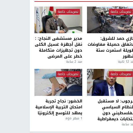
تصريحات خاصة
تصريحات خاصة
ازي حمد للشرق:
مدير مستشفى النجاح: :
لاتفاق حصيلة مفاوضات
نقل أجهزة غسيل الكلى
ويلة استمرت ستة
دون تجهيزات متكاملة
هور
خطر على المرضى
1 ثانية
منذ 2 ساعة
تصريحات خاصة
تصريحات خاصة
لرجوب: لا مستقبل
الخضور: نجاح تجربة
لنظام السياسي
امتحان التربية الإسلامية
لفلسطيني دون
يمهد للتوسع إلكترونيًا
نتخابات ديمقراطية
1 شهر ago
ذ ساعة