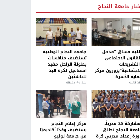
خبار جامعة النجاح
لبة مساق "مدخل
جامعة النجاح الوطنية
لقانون الاجتماعي
تستضيف منافسات
التشريعات
بطولة الراحل مفيد
لاجتماعية"يزورون مركز
اسماعيل لكرة اليد
ماية الأسرة
للناشئين
ذ ثانية
منذ 48 دقيقة
بمشاركة 25 مدرباً..
مركز إعلام النجاح
امعة النجاح تطلق
يستضيف وفدًا أكاديميًا
ورة إعداد مدربي كرة
من جامعة لوليو