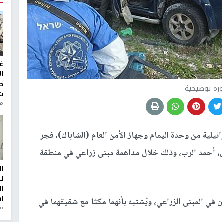
غ
ا
ط
رة توضيحية
ش
منذ 2
لية من وحدة اليمام وجهاز الأمن العام (الشاباك)، فجر
ن، أحمد الرب، وذلك خلال مداهمة مبنى زراعي في منطقة
ا
ل
ا
ا
 في المبنى الزراعي، ويُشتبه بأنهما مكثا مع شقيقهما في
من