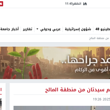
الظهر
11:45
البث
نيو 48
شؤون إسرائيلية
عربي ودولي
تقارير
أخبار جامعة 
 من منطقة المالح
هم سيدتان من منطقة المالح
ا
2025-1