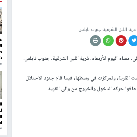
غ
ا
ط
ش
منذ 2
ا
ل
ا
ا
من