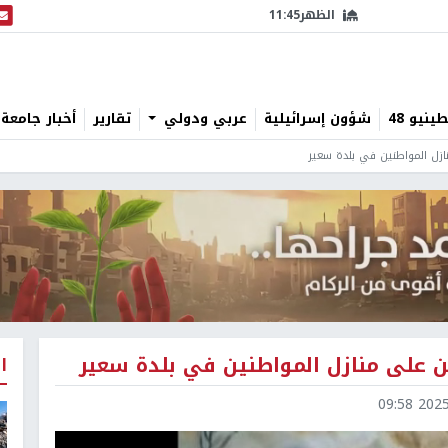
الظهر
11:45
البث
نيو 48
شؤون إسرائيلية
عربي ودولي
تقارير
أخبار جامعة 
زل المواطنين في بلدة سعير
 على منازل المواطنين في بلدة سعير
ا
2025-1