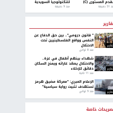
قدم المستوى (C)
للتكنولوجيا السويدية
5 دقيقة
منذ 9 دقيقة
قارير
" قانون درومي".. بين حق الدفاع عن
النفس وواقع الفلسطينيين تحت
الاحتلال
قارير
منذ 8 ثواني
شهداء بينهم أطفال في غزة..
والاحتلال يصعّد غاراته ويمنح السكان
دقائق للإخلاء
قارير
منذ 11 ثانية
الإعلام العبري: "معركة مضيق هرمز
تستهدف تثبيت رواية سياسية"
منذ 9 ثواني
قارير
صريحات خاصة