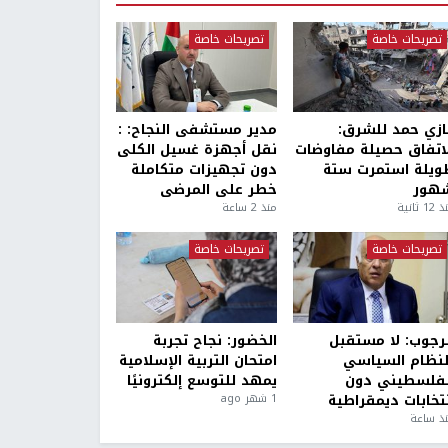
تصريحات خاصة
تصريحات خاصة
ازي حمد للشرق:
مدير مستشفى النجاح: :
لاتفاق حصيلة مفاوضات
نقل أجهزة غسيل الكلى
ويلة استمرت ستة
دون تجهيزات متكاملة
هور
خطر على المرضى
1 ثانية
منذ 2 ساعة
تصريحات خاصة
تصريحات خاصة
لرجوب: لا مستقبل
الخضور: نجاح تجربة
لنظام السياسي
امتحان التربية الإسلامية
لفلسطيني دون
يمهد للتوسع إلكترونيًا
نتخابات ديمقراطية
1 شهر ago
ذ ساعة