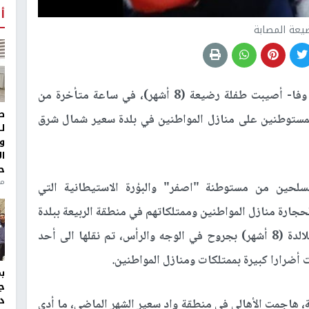
أ
ضيعة المصابة
الخليل 25-12-2025 وفا- أصيبت طفلة رضيعة (8 أشهر)، في ساعة متأخرة من
ط
للمستوطنين على منازل المواطنين في بلدة سعير شمال شرق
ل
و
ا
ح
من
سلحين من مستوطنة "اصفر" والبؤرة الاستيطانية التي
جارة منازل المواطنين وممتلكاتهم في منطقة الربيعة ببلدة
سعير، ما أدى الى إصابة الطفلة الرضيعة ميار الشلالدة (8 أشهر) بجروح في الوجه والرأس، تم نقلها الى أحد
ضرارا كبيرة بممتلكات ومنازل المواطنين.
ج
د
هاجمت الأهالي في منطقة واد سعير الشهر الماضي، ما أدى