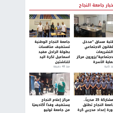
خبار جامعة النجاح
لبة مساق "مدخل
جامعة النجاح الوطنية
لقانون الاجتماعي
تستضيف منافسات
التشريعات
بطولة الراحل مفيد
لاجتماعية"يزورون مركز
اسماعيل لكرة اليد
ماية الأسرة
للناشئين
ذ ثانية
منذ 48 دقيقة
بمشاركة 25 مدرباً..
مركز إعلام النجاح
امعة النجاح تطلق
يستضيف وفدًا أكاديميًا
ورة إعداد مدربي كرة
من جامعة لوليو