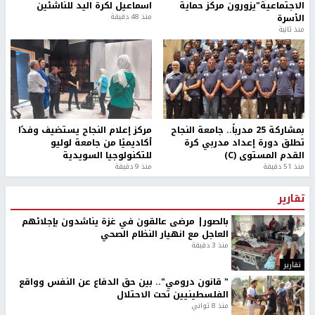
الاجتماعية"يزورون مركز حماية
اسماعيل لكرة اليد للناشئين
الأسرة
منذ 48 دقيقة
منذ ثانية
بمشاركة 25 مدرباً.. جامعة النجاح
مركز إعلام النجاح يستضيف وفدًا
تطلق دورة إعداد مدربي كرة
أكاديميًا من جامعة لوليو
القدم المستوى (C)
للتكنولوجيا السويدية
منذ 51 دقيقة
منذ 9 دقيقة
تقارير
بالصور| مرضى عالقون في غزة يناشدون بإجلائهم
العاجل مع انهيار النظام الصحي
منذ 3 دقيقة
تقارير
" قانون درومي".. بين حق الدفاع عن النفس وواقع
الفلسطينيين تحت الاحتلال
منذ 8 ثواني