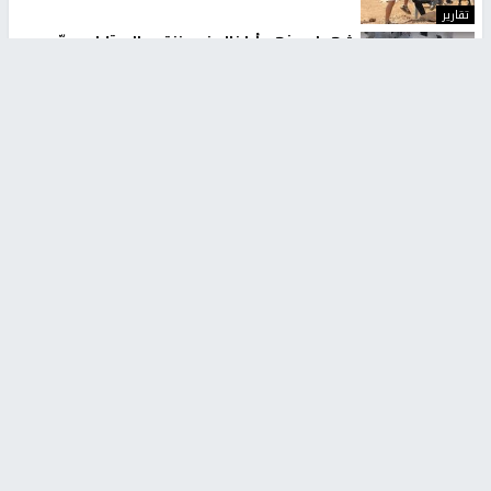
تقارير
شهداء بينهم أطفال في غزة.. والاحتلال يصعّد
غاراته ويمنح السكان دقائق للإخلاء
منذ 11 ثانية
تقارير
تصريحات خاصة
تصريحات خاصة
تصريحات خاصة
غازي حمد للشرق: الاتفاق حصيلة
مدير مستشفى النجاح: : نقل
مفاوضات طويلة استمرت ستة
أجهزة غسيل الكلى دون تجهيزات
شهور
متكاملة خطر على المرضى
منذ 12 ثانية
منذ 2 ساعة
تصريحات خاصة
تصريحات خاصة