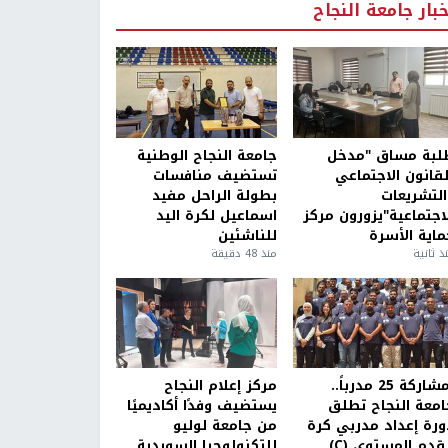
خبار جامعة النجاح
لبة مساق "مدخل
جامعة النجاح الوطنية
لقانون الاجتماعي
تستضيف منافسات
التشريعات
بطولة الراحل مفيد
لاجتماعية"يزورون مركز
اسماعيل لكرة اليد
ماية الأسرة
للناشئين
ذ ثانية
منذ 48 دقيقة
بمشاركة 25 مدرباً..
مركز إعلام النجاح
امعة النجاح تطلق
يستضيف وفدًا أكاديميًا
ورة إعداد مدربي كرة
من جامعة لوليو
قدم المستوى (C)
للتكنولوجيا السويدية