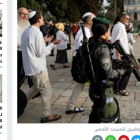
غ
ا
ط
ش
منذ 2
ا
ل
ا
ا
وطنيين للمسجد الأقصى
من