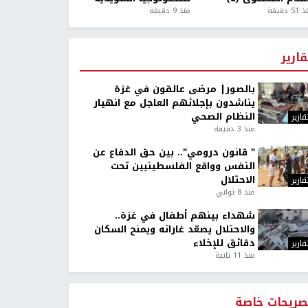
5 دقيقة
منذ 9 دقيقة
قارير
بالصور| مرضى عالقون في غزة
يناشدون بإجلائهم العاجل مع انهيار
النظام الصحي
قارير
منذ 3 دقيقة
" قانون درومي".. بين حق الدفاع عن
النفس وواقع الفلسطينيين تحت
الاحتلال
قارير
منذ 8 ثواني
شهداء بينهم أطفال في غزة..
والاحتلال يصعّد غاراته ويمنح السكان
دقائق للإخلاء
قارير
منذ 11 ثانية
صريحات خاصة