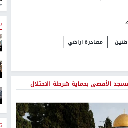
منذ 1
ط
ت
طنين
مصادرة اراضي
ت
ت
جد الأقصى بحماية شرطة الاحتلال
ت
ت