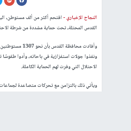
النجاح الإخباري -
اقتحم أكثر من ألف مستوطن، الي
القدس المحتلة، تحت حماية مشددة من شرطة الاحتلا
وأفادت محافظة ال
ونفذوا جولات استفزازية في باحاته، وأدوا طقوسًا 
الاحتلال التي وفرت لهم الحماية الكاملة.
ويأتي ذلك بالتزامن مع تحركات متصاعدة لجماعات "
أبرزها مدرسة "يشيفات هارهبايت"، التي نشرت مؤخرً
"الهيكل"، بما في ذلك تدريب الكهنة على تقديم ا
شكل المعبد المزعوم.