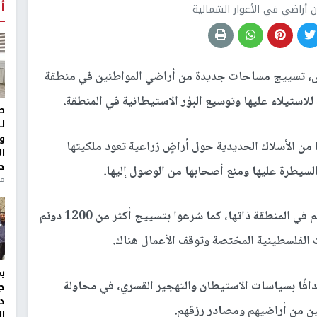
أ
راضي في الأغوار الشمالية
س، تسييج مساحات جديدة من أراضي المواطنين في منطقة
للاستيلاء عليها وتوسيع البؤر الاستيطانية في المنطقة.
ط
ل
و
من الأسلاك الحديدية حول أراضٍ زراعية تعود ملكيتها
ا
ح
سيطرة عليها ومنع أصحابها من الوصول إليها.
من
وكان المستوطنون قد سيّجوا قبل أيام نحو 500 دونم في المنطقة ذاتها، كما شرعوا بتسييج أكثر من 1200 دونم
ت الفلسطينية المختصة وتوقف الأعمال هناك.
هدافًا بسياسات الاستيطان والتهجير القسري، في محاولة
ج
د
ن من أراضيهم ومصادر رزقهم.
ال