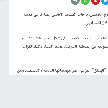
وم الخميس، باحات المسجد الأقصى المبارك في مدينة
ل الإسرائيلي.
قدس بأن نحو 1307 مستوطنين اقتحموا المسجد الأقصى على شكل مجموعات متتالية،
تلمودية في المنطقة الشرقية، وسط انتشار مكثف لقوات
الهيكل" المزعوم عبر مؤسساتها الدينية والتعليمية، ومن
ا مقاطع مصوّرة توثّق استعداداتها لبناء ما تسميه
لقرابين، وخياطة ملابسهم الخاصة، وتصميم مجسمات تحاكي