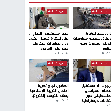
تصريحات خاصة
تصريحات خاصة
ازي حمد للشرق:
مدير مستشفى النجاح: :
لاتفاق حصيلة مفاوضات
نقل أجهزة غسيل الكلى
ويلة استمرت ستة
دون تجهيزات متكاملة
هور
خطر على المرضى
1 ثانية
منذ 2 ساعة
تصريحات خاصة
تصريحات خاصة
لرجوب: لا مستقبل
الخضور: نجاح تجربة
لنظام السياسي
امتحان التربية الإسلامية
لفلسطيني دون
يمهد للتوسع إلكترونيًا
نتخابات ديمقراطية
1 شهر ago
ذ ساعة