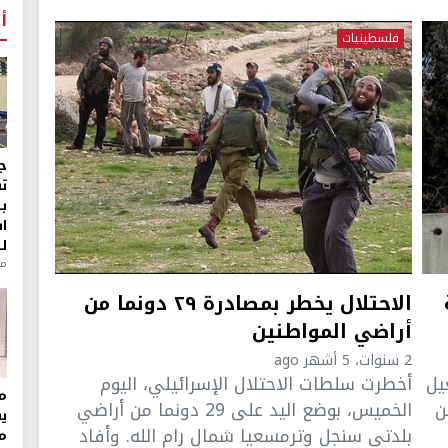
أ
فلسطينيات
ج
ت
ب
ا
ل
منذ 8
الاحتلال يخطر بمصادرة ٢٩ دونما من
أراضي المواطنين
2 سنوات، 5 أشهر ago
يل
أخطرت سلطات الاحتلال الإسرائيلي، اليوم
مر
ن
الخميس، بوضع اليد على 29 دونما من أراضي
ي
بلدتي سنجل وترمسعيا شمال رام الله. وأفاد
م