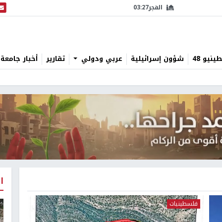
الفجر
03:27
البث
نيو 48
شؤون إسرائيلية
عربي ودولي
تقارير
أخبار جامعة 
ا
فلسطينيات