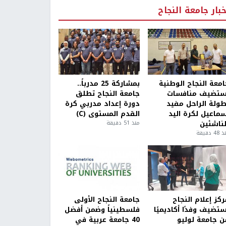
خبار جامعة النجاح
امعة النجاح الوطنية
بمشاركة 25 مدرباً..
ستضيف منافسات
جامعة النجاح تطلق
طولة الراحل مفيد
دورة إعداد مدربي كرة
سماعيل لكرة اليد
القدم المستوى (C)
لناشئين
منذ 51 دقيقة
4 دقيقة
كز إعلام النجاح
جامعة النجاح الأولى
ستضيف وفدًا أكاديميًا
فلسطينياً وضمن أفضل
ن جامعة لوليو
40 جامعة عربية في