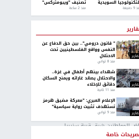
لتكنولوجيا السويدية
تصنيف "ويبومتركس"
9 دقيقة
منذ 2 ساعة
قارير
" قانون درومي".. بين حق الدفاع عن
النفس وواقع الفلسطينيين تحت
الاحتلال
قارير
منذ 8 ثواني
شهداء بينهم أطفال في غزة..
والاحتلال يصعّد غاراته ويمنح السكان
دقائق للإخلاء
قارير
منذ 11 ثانية
الإعلام العبري: "معركة مضيق هرمز
تستهدف تثبيت رواية سياسية"
منذ 9 ثواني
قارير
اضٍ للمواطنين شرق قرية سنيريا،
صريحات خاصة