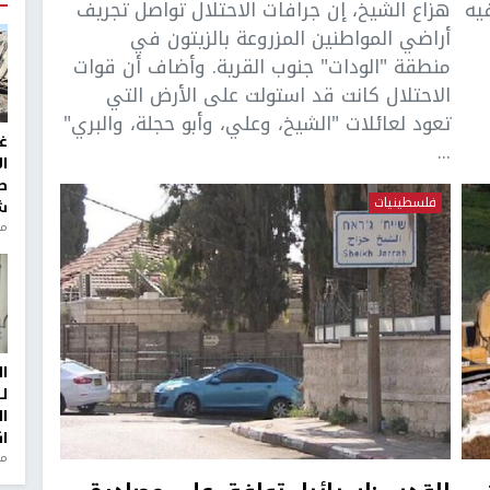
يه
هزاع الشيخ، إن جرافات الاحتلال تواصل تجريف
أراضي المواطنين المزروعة بالزيتون في
منطقة "الودات" جنوب القرية. وأضاف أن قوات
الاحتلال كانت قد استولت على الأرض التي
تعود لعائلات "الشيخ، وعلي، وأبو حجلة، والبري"
غ
...
ا
ط
فلسطينيات
ش
منذ 2
ا
ل
ا
ا
من