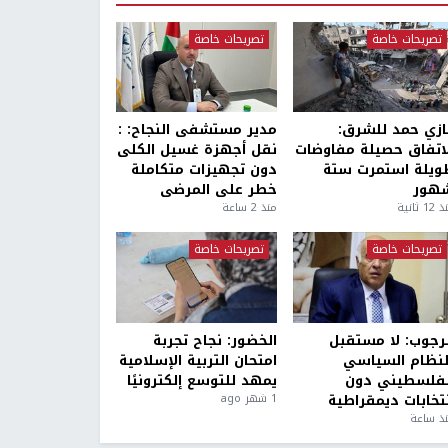
تصريحات خاصة
تصريحات خاصة
ازي حمد للشرق:
مدير مستشفى النجاح: :
لاتفاق حصيلة مفاوضات
نقل أجهزة غسيل الكلى
ويلة استمرت ستة
دون تجهيزات متكاملة
هور
خطر على المرضى
1 ثانية
منذ 2 ساعة
تصريحات خاصة
تصريحات خاصة
لرجوب: لا مستقبل
الخضور: نجاح تجربة
لنظام السياسي
امتحان التربية الإسلامية
لفلسطيني دون
يمهد للتوسع إلكترونيًا
نتخابات ديمقراطية
1 شهر ago
ذ ساعة