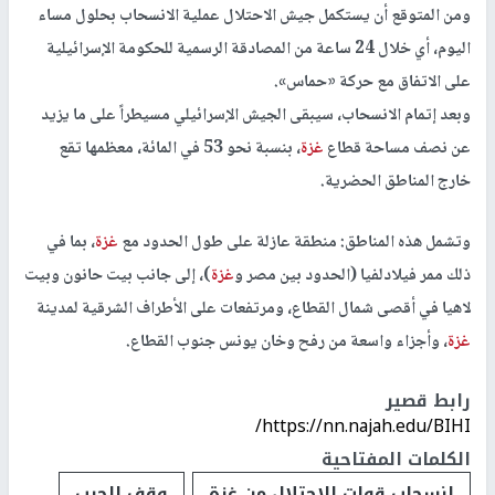
ومن المتوقع أن يستكمل جيش الاحتلال عملية الانسحاب بحلول مساء
اليوم، أي خلال 24 ساعة من المصادقة الرسمية للحكومة الإسرائيلية
على الاتفاق مع حركة «حماس».
وبعد إتمام الانسحاب، سيبقى الجيش الإسرائيلي مسيطراً على ما يزيد
عن نصف مساحة قطاع
غزة
، بنسبة نحو 53 في المائة، معظمها تقع
خارج المناطق الحضرية.
وتشمل هذه المناطق: منطقة عازلة على طول الحدود مع
غزة
، بما في
ذلك ممر فيلادلفيا (الحدود بين مصر و
غزة
)، إلى جانب بيت حانون وبيت
لاهيا في أقصى شمال القطاع، ومرتفعات على الأطراف الشرقية لمدينة
غزة
، وأجزاء واسعة من رفح وخان يونس جنوب القطاع.
رابط قصير
https://nn.najah.edu/BIHI/
الكلمات المفتاحية
انسحاب قوات الاحتلال من غزة
وقف الحرب