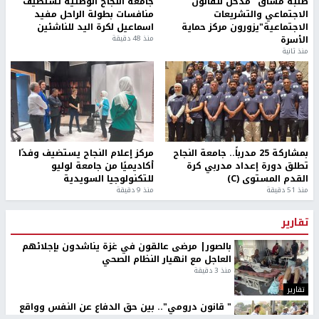
طلبة مساق "مدخل للقانون
جامعة النجاح الوطنية تستضيف
الاجتماعي والتشريعات
منافسات بطولة الراحل مفيد
الاجتماعية"يزورون مركز حماية
اسماعيل لكرة اليد للناشئين
الأسرة
منذ 48 دقيقة
منذ ثانية
بمشاركة 25 مدرباً.. جامعة النجاح
مركز إعلام النجاح يستضيف وفدًا
تطلق دورة إعداد مدربي كرة
أكاديميًا من جامعة لوليو
القدم المستوى (C)
للتكنولوجيا السويدية
منذ 51 دقيقة
منذ 9 دقيقة
تقارير
بالصور| مرضى عالقون في غزة يناشدون بإجلائهم
العاجل مع انهيار النظام الصحي
منذ 3 دقيقة
تقارير
" قانون درومي".. بين حق الدفاع عن النفس وواقع