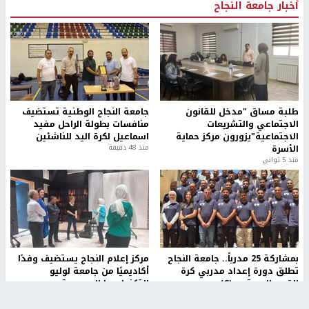
أخبار جامعة النجاح
طلبة مساق "مدخل للقانون
جامعة النجاح الوطنية تستضيف
الاجتماعي والتشريعات
منافسات بطولة الراحل مفيد
الاجتماعية"يزورون مركز حماية
اسماعيل لكرة اليد للناشئين
الأسرة
منذ 48 دقيقة
منذ 5 ثواني
بمشاركة 25 مدرباً.. جامعة النجاح
مركز إعلام النجاح يستضيف وفدًا
تطلق دورة إعداد مدربي كرة
أكاديميًا من جامعة لوليو
القدم المستوى (C)
للتكنولوجيا السويدية
منذ 51 دقيقة
منذ 10 دقيقة