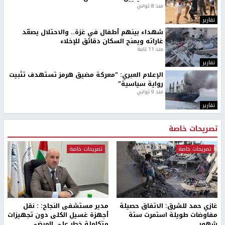
منذ 8 ثواني
تقارير
شهداء بينهم أطفال في غزة.. والاحتلال يصعّد
غاراته ويمنح السكان دقائق للإخلاء
منذ 11 ثانية
تقارير
الإعلام العبري: "معركة مضيق هرمز تستهدف تثبيت
رواية سياسية"
منذ 9 ثواني
تقارير
تصريحات خاصة
تصريحات خاصة
تصريحات خاصة
غازي حمد للشرق: الاتفاق حصيلة
مدير مستشفى النجاح: : نقل
مفاوضات طويلة استمرت ستة
أجهزة غسيل الكلى دون تجهيزات
شهور
متكاملة خطر على المرضى