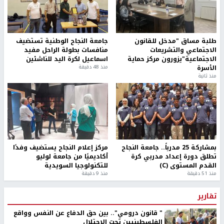
طلبة مساق "مدخل للقانون
جامعة النجاح الوطنية تستضيف
الاجتماعي والتشريعات
منافسات بطولة الراحل مفيد
الاجتماعية"يزورون مركز حماية
اسماعيل لكرة اليد للناشئين
الأسرة
منذ 48 دقيقة
منذ ثانية
بمشاركة 25 مدرباً.. جامعة النجاح
مركز إعلام النجاح يستضيف وفدًا
تطلق دورة إعداد مدربي كرة
أكاديميًا من جامعة لوليو
القدم المستوى (C)
للتكنولوجيا السويدية
منذ 51 دقيقة
منذ 9 دقيقة
تقارير
" قانون درومي".. بين حق الدفاع عن النفس وواقع
الفلسطينيين تحت الاحتلال