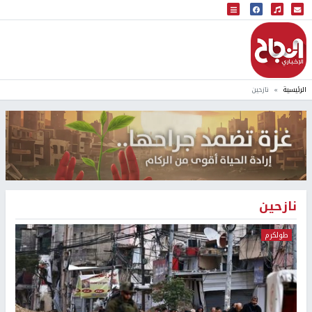
البث المباشر
إذاعة النجاح
الرئيسية
نازحين
نازحين
طولكرم