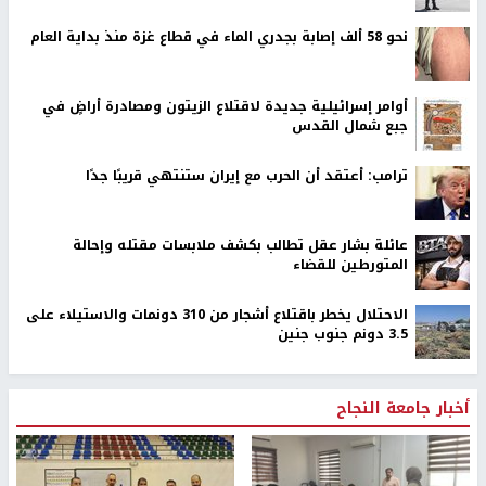
نحو 58 ألف إصابة بجدري الماء في قطاع غزة منذ بداية العام
أوامر إسرائيلية جديدة لاقتلاع الزيتون ومصادرة أراضٍ في
جبع شمال القدس
ترامب: أعتقد أن الحرب مع إيران ستنتهي قريبًا جدًا
عائلة بشار عقل تطالب بكشف ملابسات مقتله وإحالة
المتورطين للقضاء
الاحتلال يخطر باقتلاع أشجار من 310 دونمات والاستيلاء على
3.5 دونم جنوب جنين
أخبار جامعة النجاح