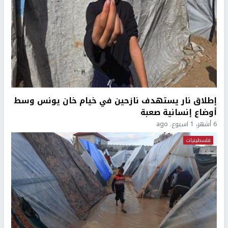
إطلاق نار يستهدف نازحين في خيام خان يونس وسط
أوضاع إنسانية صعبة
6 أشهر، 1 اسبوع. ago
فلسطينيات