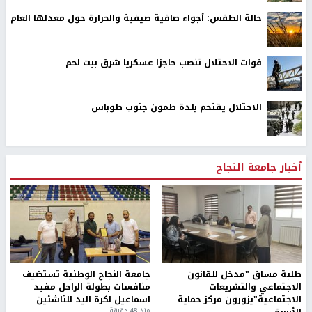
حالة الطقس: أجواء صافية صيفية والحرارة حول معدلها العام
قوات الاحتلال تنصب حاجزا عسكريا شرق بيت لحم
الاحتلال يقتحم بلدة طمون جنوب طوباس
أخبار جامعة النجاح
طلبة مساق "مدخل للقانون
جامعة النجاح الوطنية تستضيف
الاجتماعي والتشريعات
منافسات بطولة الراحل مفيد
الاجتماعية"يزورون مركز حماية
اسماعيل لكرة اليد للناشئين
الأسرة
منذ 48 دقيقة