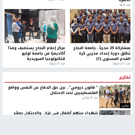
منذ ثانية
بمشاركة 25 مدرباً.. جامعة النجاح
مركز إعلام النجاح يستضيف وفدًا
تطلق دورة إعداد مدربي كرة
أكاديميًا من جامعة لوليو
القدم المستوى (C)
للتكنولوجيا السويدية
منذ 51 دقيقة
منذ 9 دقيقة
تقارير
" قانون درومي".. بين حق الدفاع عن النفس وواقع
الفلسطينيين تحت الاحتلال
منذ 8 ثواني
تقارير
شهداء بينهم أطفال في غزة.. والاحتلال يصعّد
غاراته ويمنح السكان دقائق للإخلاء
منذ 11 ثانية
تقارير