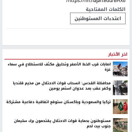
https://nn.najah.edu/BHX6/
الكلمات المفتاحية
اعتدءات المستوطنين
اخر الأخبار
اصابات قرب الخط الأصفر وتحليق مكثف للاستطلاع في سماء
غزة
محافظة القدس: انسحاب قوات الاحتلال من مخيم قلنديا
وكفر عقب بعد عدوان استمر يومين
تركيا والسعودية وباكستان ستوقع اتفاقية دفاعية مشتركة
مستوطنون بحماية قوات الاحتلال يقتحمون برك سليمان
جنوب بيت لحم