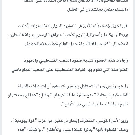
نتنياهو يهاجم ووزراء يدعون لضم وفرض السيادة على الضفة
والمستوطنون يحتشدون في الخليل
في تحول وُصف بأنه الأبرز في المشهد الدولي منذ سنوات، أعلنت
بريطانيا وكندا وأستراليا، اليوم الأحد، اعترافها الرسمي بدولة فلسطين،
لتنضم إلى أكثر من 150 دولة حول العالم خطت هذه الخطوة.
وجاءت هذه الخطوة نتيجة صمود الشعب الفلسطيني والجهود
المتواصلة التي تقوم بها القيادة الفلسطينية على الصعيد الدبلوماسي.
واعتبر رئيس وزراء الاحتلال بنيامين نتنياهو، أن الاعتراف بالدولة
الفلسطينية بمثابة "منح جائزة هائلة للإرهاب" وقال: "هذا لن يحدث، لن
تقوم دولة فلسطينية غربي نهر الأردن".
وزير الأمن القومي، المتطرف إيتمار بن غفير، من حزب "قوة يهودية"،
وصف الخطوة بأنها "جائزة لقتلة النساء والأطفال"، وأضاف: "هذه