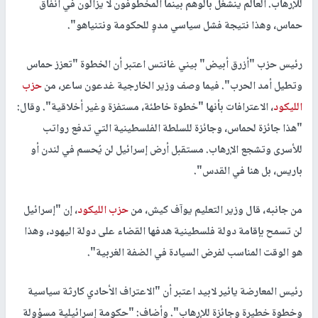
للإرهاب. العالم ينشغل بالوهم بينما المخطوفون لا يزالون في أنفاق
حماس، وهذا نتيجة فشل سياسي مدوٍ للحكومة ونتنياهو".
رئيس حزب "أزرق أبيض" بيني غانتس اعتبر أن الخطوة "تعزز حماس
وتطيل أمد الحرب". فيما وصف وزير الخارجية غدعون ساعر، من
حزب
الليكود
، الاعترافات بأنها "خطوة خاطئة، مستفزة وغير أخلاقية". وقال:
"هذا جائزة لحماس، وجائزة للسلطة الفلسطينية التي تدفع رواتب
للأسرى وتشجع الإرهاب. مستقبل أرض إسرائيل لن يُحسم في لندن أو
باريس، بل هنا في القدس".
من جانبه، قال وزير التعليم يوآف كيش، من
حزب الليكود
، إن "إسرائيل
لن تسمح بإقامة دولة فلسطينية هدفها القضاء على دولة اليهود، وهذا
هو الوقت المناسب لفرض السيادة في الضفة الغربية".
رئيس المعارضة يائير لابيد اعتبر أن "الاعتراف الأحادي كارثة سياسية
وخطوة خطيرة وجائزة للإرهاب". وأضاف: "حكومة إسرائيلية مسؤولة