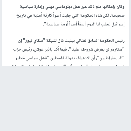
وكان بإمكانها منع ذلك عبر عمل دبلوماسي مهني وإدارة سياسية
صحيحة. لكن هذه الحكومة التي جلبت أسوأ كارثة أمنية في تاريخ
إسرائيل تجلب لنا اليوم أيضاً أسوأ أزمة سياسية".
رئيس الحكومة السابق نفتالي بينيت قال لشبكة "سكاي نيوز" إن
"ستارمر لن يفرض شروطه علينا". فيما أكد يائير غولان، رئيس حزب
"الديمقراطيين"، أن الاعتراف بدولة فلسطين "فشل سياسي خطير
لنتنياهو وسموتريتش"، واعتبر أنه "نتيجة مباشرة لسياسات الاحتلال
والتوسع، ورفض إنهاء الحرب". وأضاف: "إسرائيل بحاجة إلى مسار
سياسي ينهي الحرب، يحرر الأسرى ويضمن أمنها عبر تسوية إقليمية
تشمل دولة فلسطينية منزوعة السلاح".
ووسط هذا الكم من المعارضة، المحسوبة على تيارات اليمين والوسط،
برز ايضًا رفض يائير غولان – رئيس حزب "الديمقراطيين"، الذي يسوّق
خطابه على أنه يسار إسرائيلي، حيث علق معتبرًا أنّ "الخطوة مدمرة"!