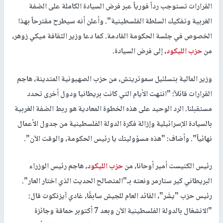
القرارات تستوجب رداً فورياً عبر فرض السيادة الكاملة على الضفة
الغربية وتفكيك السلطة الفلسطينية". وأعلن أنه سيطرح مقترحاً بهذا
الخصوص في جلسة الحكومة القادمة. كما دعا وزير الثقافة ميكي زوهر،
من
حزب الليكود
، إلى فرض السيادة.
وزير المالية بتسلئيل سموتريتش، من حزب الصهيونية المتدينة، هاجم
القرارات قائلاً: "انتهت الأيام التي كانت بريطانيا ودول أخرى تحدد
مستقبلنا. الرد الوحيد على هذه الخطوة المعادية هو ربط الضفة الغربية
بالسيادة الإسرائيلية وإزالة فكرة الدولة الفلسطينية من جدول الأعمال
نهائياً". وأضاف: "هذه مسؤوليتك يا رئيس الحكومة، والوقت الآن".
رئيس الكنيست أمير أوحانا، من
حزب الليكود
، هاجم رئيس الوزراء
البريطاني كير ستارمر ونعته بـ"المتصالح الحديث الذي اختار العار".
رئيس حزب "يشَر"، القائد العام للجيش سابقًا، غادي آيزنكوت قال:
"الانشغال بالدولة الفلسطينية الآن وبعد 7 أكتوبر حماقة وجائزة