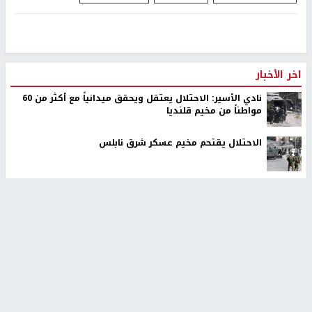
اخر الأخبار
نادي الأسير: الاحتلال يعتقل ويحقق ميدانياً مع أكثر من 60
مواطناً من مخيم قلنديا
الاحتلال يقتحم مخيم عسكر شرق نابلس
مستوطنون يسيّجون أراضي في الأغوار الشمالية
الشرطة: مقتل مواطن (34 عاما) في بيرزيت شمال رام الله
الاحتلال يواصل عدوانه على مخيم قلنديا: هدم محال تجارية
ومداهمة عشرات المنازل