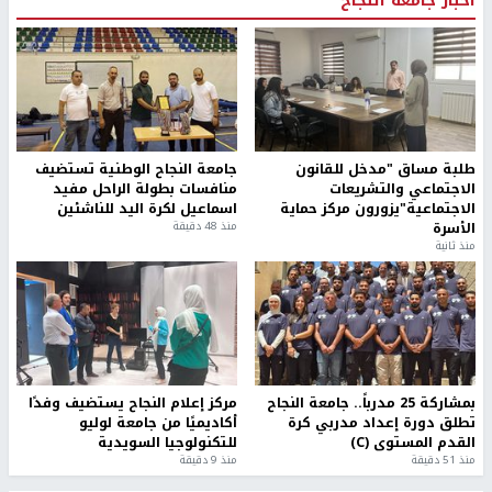
اخر الأخبار
الاحتلال يواصل عدوانه على مخيم قلنديا: هدم محال تجارية
ومداهمة عشرات المنازل
السلطات الإسرائيلية تهدم بناية سكنية في كفر قاسم
بأراضي الـ48
الخروقات الاسرائيلية مستمرة وراء الخط الأصفر
الشرطة: مقتل مواطن (34 عاما) في بيرزيت شمال رام الله
الجريمة الثانية خلال ساعات: قتيل بإطلاق نار في مقيبلة
بأراضي عام 1948