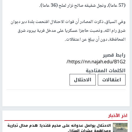
(57 عاما)، ونجل شقيقه صالح نزار لملح (36 عاما).
وفي السياق، ذكرت المصادر أن قوات الاحتلال اقتحمت بلدة دير دبوان
شرق رام الله، ونصبت حاجزا عسكريا على مدخل قرية يبرود شرق
المحافظة، دون أن يبلغ عن اعتقالات.
رابط قصير
https://nn.najah.edu/B1G2/
الكلمات المفتاحية
اعتقالات
الاحتلال
إصابتان برصاص الاحتلال الحي في مخيم الفوار
تم النشر بتاريخ:
2025-01-28 21:42