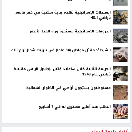
الاحتلال-ارشيفية
الخليل -
النجاح الإخباري -
أصيب، مساء اليوم الثلاثاء، شابان بالرصاص
الحي خلال مواجهات مع قوات الاحتلال الإسرائيلي في مخيم الفوار.
وأفادت مصادر محلية، إن قوات الاحتلال اقتحمت مخيم الفوار، ودارت
مواجهات مع المواطنين أطلقت خلالها الرصاص الحي والقنابل الدخانية،
ما أدى إلى إصابة شابين بالرصاص الحي في قدميهما، ونقلا إلى أحد
المستشفيات لتلقي العلاج.
رابط قصير
https://nn.najah.edu/B1G0/
الكلمات المفتاحية
مواجهات
رصاص الاحتلال
اصابات