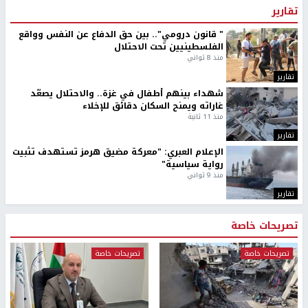
مستوطنون يسيّجون أراضي في الأغوار الشمالية
الذهب عند أعلى مستوى له في 7 أسابيع
أخبار جامعة النجاح
طلبة مساق "مدخل للقانون
جامعة النجاح الوطنية تستضيف
الاجتماعي والتشريعات
منافسات بطولة الراحل مفيد
الاجتماعية"يزورون مركز حماية
اسماعيل لكرة اليد للناشئين
الأسرة
منذ 48 دقيقة
منذ ثانية