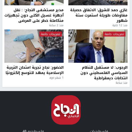
بمشاركة 25 مدرباً.. جامعة النجاح
مركز إعلام النجاح يستضيف وفدًا
تطلق دورة إعداد مدربي كرة
أكاديميًا من جامعة لوليو
القدم المستوى (C)
للتكنولوجيا السويدية
منذ 51 دقيقة
منذ 9 دقيقة
تقارير
" قانون درومي".. بين حق الدفاع عن النفس وواقع
الفلسطينيين تحت الاحتلال
منذ 8 ثواني
تقارير
شهداء بينهم أطفال في غزة.. والاحتلال يصعّد
غاراته ويمنح السكان دقائق للإخلاء
منذ 11 ثانية
تقارير
الإعلام العبري: "معركة مضيق هرمز تستهدف تثبيت
رواية سياسية"
منذ 9 ثواني