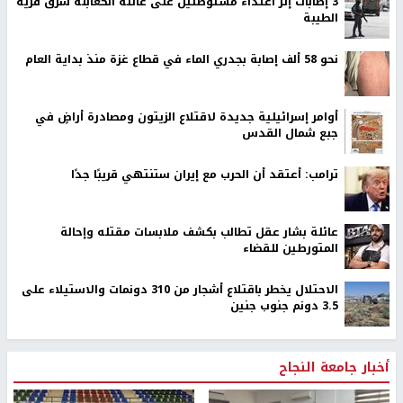
‏3 إصابات إثر اعتداء مستوطنين على عائلة الكعابنة شرق قرية
الطيبة
نحو 58 ألف إصابة بجدري الماء في قطاع غزة منذ بداية العام
أوامر إسرائيلية جديدة لاقتلاع الزيتون ومصادرة أراضٍ في
جبع شمال القدس
ترامب: أعتقد أن الحرب مع إيران ستنتهي قريبًا جدًا
عائلة بشار عقل تطالب بكشف ملابسات مقتله وإحالة
المتورطين للقضاء
الاحتلال يخطر باقتلاع أشجار من 310 دونمات والاستيلاء على
3.5 دونم جنوب جنين
أخبار جامعة النجاح