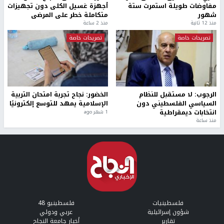
مفاوضات طويلة استمرت ستة
أجهزة غسيل الكلى دون تجهيزات
شهور
متكاملة خطر على المرضى
منذ 12 ثانية
منذ 2 ساعة
تصريحات خاصة
تصريحات خاصة
الرجوب: لا مستقبل للنظام
الخضور: نجاح تجربة امتحان التربية
السياسي الفلسطيني دون
الإسلامية يمهد للتوسع إلكترونيًا
انتخابات ديمقراطية
1 شهر ago
منذ ساعة
فلسطينيات
فلسطينيو 48
شؤون إسرائيلية
عربي ودولي
تقارير
أخبار جامعة النجاح