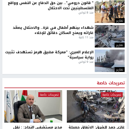
" قانون درومي".. بين حق الدفاع عن النفس وواقع
الفلسطينيين تحت الاحتلال
منذ 8 ثواني
تقارير
شهداء بينهم أطفال في غزة.. والاحتلال يصعّد
غاراته ويمنح السكان دقائق للإخلاء
منذ 11 ثانية
تقارير
الإعلام العبري: "معركة مضيق هرمز تستهدف تثبيت
رواية سياسية"
منذ 9 ثواني
تقارير
تصريحات خاصة
تصريحات خاصة
تصريحات خاصة
غازي حمد للشرق: الاتفاق حصيلة
مدير مستشفى النجاح: : نقل