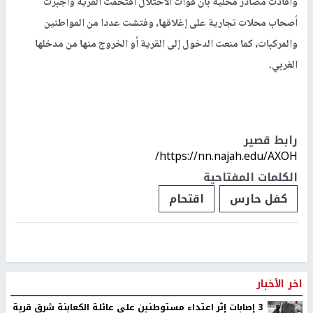
وأفادت مصادر محلية بأن قوات الاحتلال اقتحمت القرية وأجبرت
أصحاب محلات تجارية على إغلاقها، وفتشت عددا من المواطنين
والمركبات، كما منعت الدخول إلى القرية أو الخروج منها من مدخلها
الغربي.
رابط قصير
https://nn.najah.edu/AXOH/
الكلمات المفتاحية
كفل حارس
اقتحام
اخر الأخبار
‏3 إصابات إثر اعتداء مستوطنين على عائلة الكعابنة شرق قرية