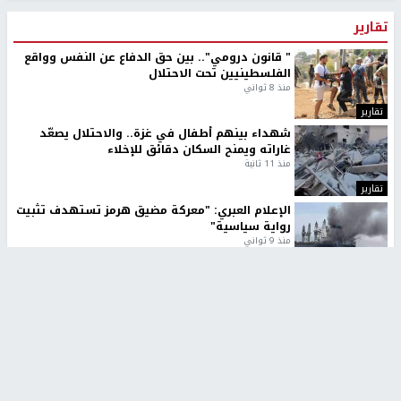
تقارير
" قانون درومي".. بين حق الدفاع عن النفس وواقع
الفلسطينيين تحت الاحتلال
منذ 8 ثواني
تقارير
شهداء بينهم أطفال في غزة.. والاحتلال يصعّد
غاراته ويمنح السكان دقائق للإخلاء
منذ 11 ثانية
تقارير
الإعلام العبري: "معركة مضيق هرمز تستهدف تثبيت
رواية سياسية"
منذ 9 ثواني
تقارير
تصريحات خاصة
تصريحات خاصة
تصريحات خاصة