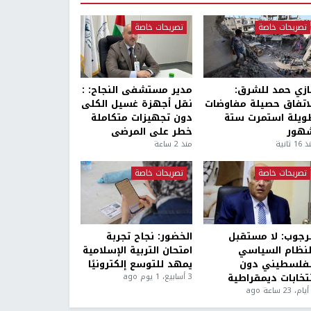
تصريحات خاصة
تصريحات خاصة
ازي حمد للشرق:
مدير مستشفى النجاح: :
لاتفاق حصيلة مفاوضات
نقل أجهزة غسيل الكلى
ويلة استمرت ستة
دون تجهيزات متكاملة
هور
خطر على المرضى
1 ثانية
منذ 2 ساعة
تصريحات خاصة
تصريحات خاصة
لرجوب: لا مستقبل
الخضور: نجاح تجربة
لنظام السياسي
امتحان التربية الإسلامية
لفلسطيني دون
يمهد للتوسع إلكترونيًا
نتخابات ديمقراطية
3 أسابيع، 1 يوم ago