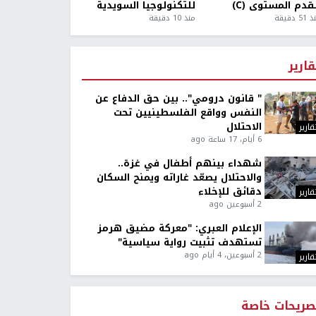
قدم المستوى (C)
للتكنولوجيا السويدية
5 دقيقة
منذ 10 دقيقة
قارير
" قانون درومي".. بين حق الدفاع عن
النفس وواقع الفلسطينيين تحت
الاحتلال
قارير
6 أيام، 17 ساعة ago
شهداء بينهم أطفال في غزة..
والاحتلال يصعّد غاراته ويمنح السكان
دقائق للإخلاء
قارير
2 أسبوعين ago
الإعلام العبري: "معركة مضيق هرمز
تستهدف تثبيت رواية سياسية"
2 أسبوعين، 4 أيام ago
قارير
صريحات خاصة