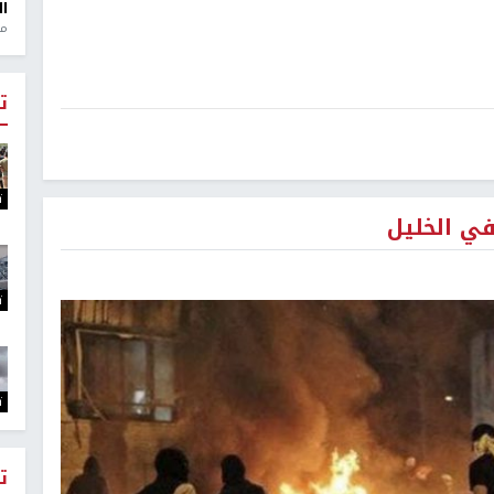
ال
منذ 1
ت
ت
في الخليل
ت
ت
ت