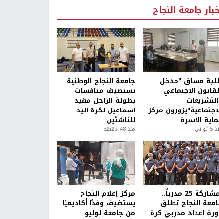
خبار جامعة النجاح
لبة مساق "مدخل
جامعة النجاح الوطنية
لقانون الاجتماعي
تستضيف منافسات
التشريعات
بطولة الراحل مفيد
لاجتماعية"يزورون مركز
اسماعيل لكرة اليد
ماية الأسرة
للناشئين
5 ثواني
منذ 48 دقيقة
بمشاركة 25 مدرباً..
مركز إعلام النجاح
امعة النجاح تطلق
يستضيف وفدًا أكاديميًا
ورة إعداد مدربي كرة
من جامعة لوليو