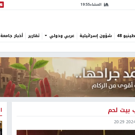
العشاء
19:55
البث
نيو 48
شؤون إسرائيلية
عربي ودولي
تقارير
أخبار جامعة 
 بيت لحم
ا
2024-1