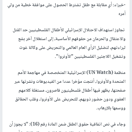
-خبراء: أي مقابلة مع طفل تشترط الحصول على موافقة خطية من ولي
أمره
تجاوز استهداف الاحتلال الإسرائيلي الأطفال الفلسطينيين حد القتل
والاعتقال والحرمان من حقوقهم الأساسية، إلى استغلال آخر بشع
لبراءتهم، لتضليل الرأي العام العالمي والتحريض على وكالة غوث
وتشغيل اللاجئين الفلسطينيين "الأونروا".
منظمة (UN Watch) الإسرائيلية المتخصصة في مهاجمة الأمم
المتحدة والأونروا، أنتجت مؤخرا عددا من الفيديوهات ونشرتها عبر
صفحتها، يظهر فيها أطفال فلسطينيون قاصرون، مستغلة كلامهم
العفوي ودون حضور ذويهم، للتحريض على الأونروا، وقلب الحقائق
ووسمها بالإرهاب.
وجاء في نص اتفاقية حقوق الطفل ضمن المادة رقم (16): "لا يجوز أن