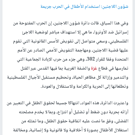
شؤون اللاجئين: استخدام الأطفال في الحرب جريمة
وفي هذا السياق، قالت دائرة شؤون اللاجئين، إن الحرب المفتوحة من
إسرائيل ضد الأونروا، ما هي إلا استهداف مباشر لوضعية اللاجئ
الفلسطيني، وسعي متواصل إلى تقويض الأسس القانونية التي تقوم
عليها قضية اللاجئين، ومهاجمة التفويض الأممي الصادر عن الأمم
المتحدة وفقا للقرار 302، وهي جزء من حرب الإبادة الجماعية التي
تمارسها في قطاع
غزة
والضفة الغربية بما فيها القدس عبر القتل
والتدمير وإزالة كل مظاهر الحياة، وتحطيم مستقبل الأجيال الفلسطينية
وتطلعاتها إلى الحرية والكرامة والاستقلال والعودة.
واعتبرت الدائرة، هذه المواد، انتهاكا جسيما لحقوق الطفل في التعبير عن
آرائه بحرية دون ضغط أو تضليل أو انتزاع، وبما لا يخدم مصلحته
الفضلى، وفق ما نصت عليه اتفاقية حقوق الطفل، وما تمثله من
استغلال للأطفال بصورة لا أخلاقية ولا قانونية ولا إنسانية، ومخالفة