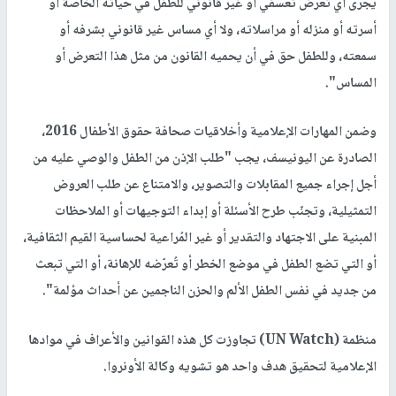
يجرى أي تعرض تعسفي أو غير قانوني للطفل في حياته الخاصة أو
أسرته أو منزله أو مراسلاته، ولا أي مساس غير قانوني بشرفه أو
سمعته، وللطفل حق في أن يحميه القانون من مثل هذا التعرض أو
المساس".
وضمن المهارات الإعلامية وأخلاقيات صحافة حقوق الأطفال 2016،
الصادرة عن اليونيسف، يجب "طلب الإذن من الطفل والوصي عليه من
أجل إجراء جميع المقابلات والتصوير، والامتناع عن طلب العروض
التمثيلية، وتجنّب طرح الأسئلة أو إبداء التوجيهات أو الملاحظات
المبنية على الاجتهاد والتقدير أو غير المُراعية لحساسية القيم الثقافية،
أو التي تضع الطفل في موضع الخطر أو تُعرّضه للإهانة، أو التي تبعث
من جديد في نفس الطفل الألم والحزن الناجمين عن أحداث مؤلمة".
منظمة (UN Watch) تجاوزت كل هذه القوانين والأعراف في موادها
الإعلامية لتحقيق هدف واحد هو تشويه وكالة الأونروا.