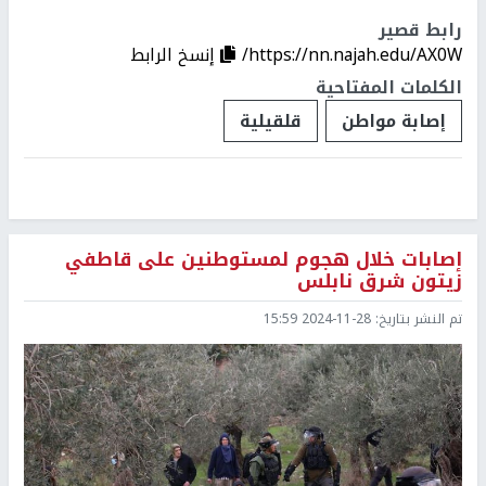
رابط قصير
https://nn.najah.edu/AX0W/
إنسخ الرابط
الكلمات المفتاحية
إصابة مواطن
قلقيلية
إصابات خلال هجوم لمستوطنين على قاطفي
زيتون شرق نابلس
تم النشر بتاريخ:
2024-11-28 15:59