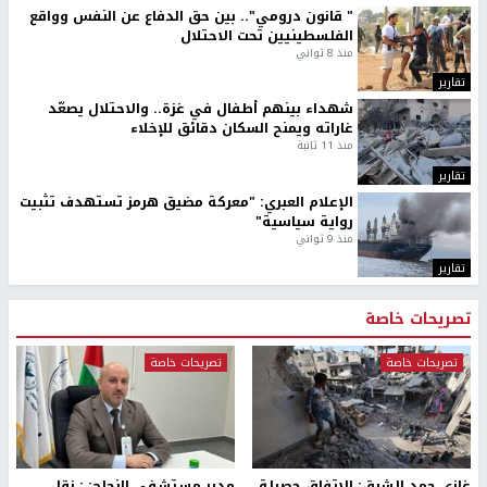
" قانون درومي".. بين حق الدفاع عن النفس وواقع
الفلسطينيين تحت الاحتلال
منذ 8 ثواني
تقارير
شهداء بينهم أطفال في غزة.. والاحتلال يصعّد
غاراته ويمنح السكان دقائق للإخلاء
منذ 11 ثانية
تقارير
الإعلام العبري: "معركة مضيق هرمز تستهدف تثبيت
رواية سياسية"
منذ 9 ثواني
تقارير
تصريحات خاصة
تصريحات خاصة
تصريحات خاصة
غازي حمد للشرق: الاتفاق حصيلة
مدير مستشفى النجاح: : نقل