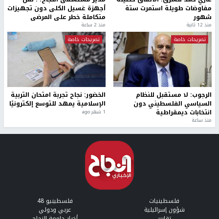
مفاوضات طويلة استمرت ستة
أجهزة غسيل الكلى دون تجهيزات
شهور
متكاملة خطر على المرضى
منذ 12 ثانية
منذ 2 ساعة
تصريحات خاصة
تصريحات خاصة
الرجوب: لا مستقبل للنظام
الخضور: نجاح تجربة امتحان التربية
السياسي الفلسطيني دون
الإسلامية يمهد للتوسع إلكترونيًا
انتخابات ديمقراطية
1 شهر ago
منذ ساعة
فلسطينيات
فلسطينيو 48
شؤون إسرائيلية
عربي ودولي
تقارير
أخبار جامعة النجاح