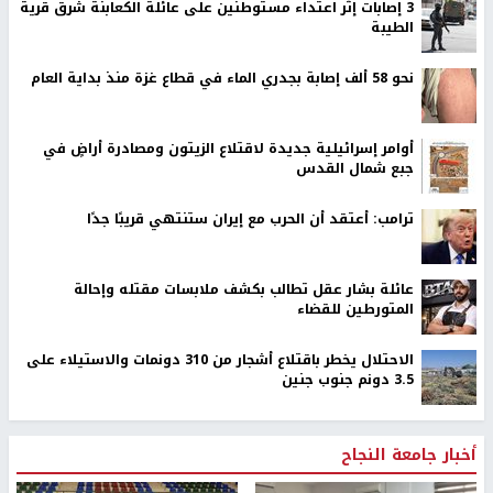
‏3 إصابات إثر اعتداء مستوطنين على عائلة الكعابنة شرق قرية
الطيبة
نحو 58 ألف إصابة بجدري الماء في قطاع غزة منذ بداية العام
أوامر إسرائيلية جديدة لاقتلاع الزيتون ومصادرة أراضٍ في
جبع شمال القدس
ترامب: أعتقد أن الحرب مع إيران ستنتهي قريبًا جدًا
عائلة بشار عقل تطالب بكشف ملابسات مقتله وإحالة
المتورطين للقضاء
الاحتلال يخطر باقتلاع أشجار من 310 دونمات والاستيلاء على
3.5 دونم جنوب جنين
أخبار جامعة النجاح