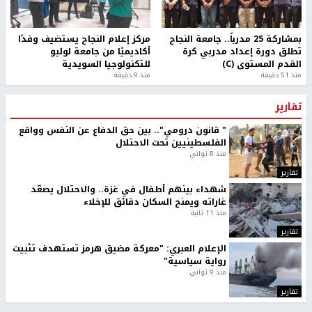
بمشاركة 25 مدرباً.. جامعة النجاح
مركز إعلام النجاح يستضيف وفدًا
تطلق دورة إعداد مدربي كرة
أكاديميًا من جامعة لوليو
القدم المستوى (C)
للتكنولوجيا السويدية
منذ 51 دقيقة
منذ 9 دقيقة
تقارير
" قانون درومي".. بين حق الدفاع عن النفس وواقع
الفلسطينيين تحت الاحتلال
منذ 8 ثواني
تقارير
شهداء بينهم أطفال في غزة.. والاحتلال يصعّد
غاراته ويمنح السكان دقائق للإخلاء
منذ 11 ثانية
تقارير
الإعلام العبري: "معركة مضيق هرمز تستهدف تثبيت
رواية سياسية"
منذ 9 ثواني
تقارير