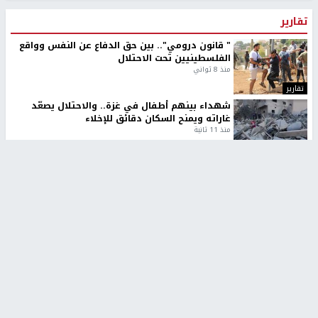
تقارير
" قانون درومي".. بين حق الدفاع عن النفس وواقع
الفلسطينيين تحت الاحتلال
منذ 8 ثواني
تقارير
شهداء بينهم أطفال في غزة.. والاحتلال يصعّد
غاراته ويمنح السكان دقائق للإخلاء
منذ 11 ثانية
تقارير
الإعلام العبري: "معركة مضيق هرمز تستهدف تثبيت
رواية سياسية"
منذ 9 ثواني
تقارير
تصريحات خاصة
تصريحات خاصة
تصريحات خاصة