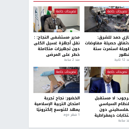
تصريحات خاصة
تصريحات خاصة
ازي حمد للشرق:
مدير مستشفى النجاح: :
لاتفاق حصيلة مفاوضات
نقل أجهزة غسيل الكلى
ويلة استمرت ستة
دون تجهيزات متكاملة
هور
خطر على المرضى
1 ثانية
منذ 2 ساعة
تصريحات خاصة
تصريحات خاصة
لرجوب: لا مستقبل
الخضور: نجاح تجربة
لنظام السياسي
امتحان التربية الإسلامية
لفلسطيني دون
يمهد للتوسع إلكترونيًا
نتخابات ديمقراطية
1 شهر ago
ذ ساعة