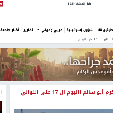
العشاء
19:54
البث
نيو 48
شؤون إسرائيلية
عربي ودولي
تقارير
أخبار جامعة 
ل 17 على التوالي
لم االيوم ال 17 على التوالي
ا