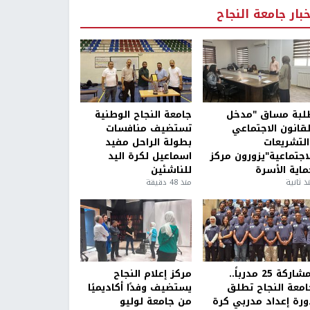
خبار جامعة النجاح
لبة مساق "مدخل
جامعة النجاح الوطنية
لقانون الاجتماعي
تستضيف منافسات
التشريعات
بطولة الراحل مفيد
لاجتماعية"يزورون مركز
اسماعيل لكرة اليد
ماية الأسرة
للناشئين
ذ ثانية
منذ 48 دقيقة
بمشاركة 25 مدرباً..
مركز إعلام النجاح
امعة النجاح تطلق
يستضيف وفدًا أكاديميًا
ورة إعداد مدربي كرة
من جامعة لوليو