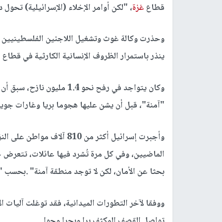
قطاع
غزة
، "لكن أوامر الإخلاء (الإسرائيلية) تحول 
وحذرت وكالة غوث وتشغيل اللاجئين الفلسطينيين "أو
ينذر باستمرار الظروف الإنسانية الكارثية في قطاع
غ
وكان يتواجد في رفح نحو 1.4 م
"آمنة"، قبل أن يشن عليها هجوما بريا وغارات جو
وأجبرت إسرائيل أكثر من 810
الماضيين، وفي كل مرة تُشرد فيها عائلات، تتعرض
بحثا عن الأمان، لكن لا توجد منطقة آمنة" .بحسب "ا
ووفقا لآخر التطورات الميدانية، فقد توغلت آليات ا
تواصل القصف المكثف برا وبجرا وجوا.