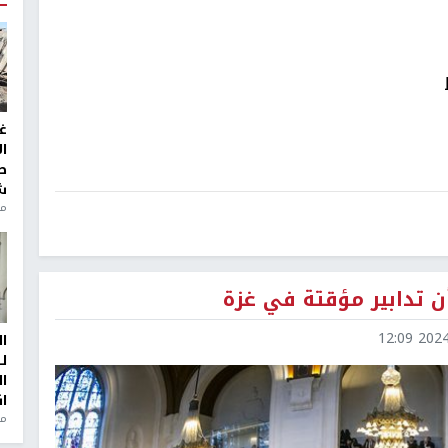
غ
ا
ط
ش
منذ 2
ن تدابير مؤقتة في غزة
2024-0
ا
ل
ا
ا
من