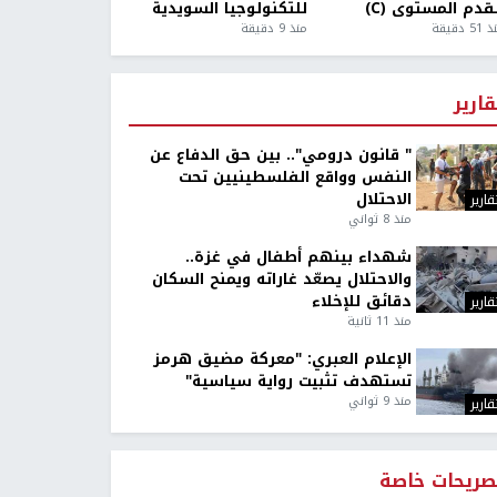
قدم المستوى (C)
للتكنولوجيا السويدية
5 دقيقة
منذ 9 دقيقة
قارير
" قانون درومي".. بين حق الدفاع عن
النفس وواقع الفلسطينيين تحت
الاحتلال
قارير
منذ 8 ثواني
شهداء بينهم أطفال في غزة..
والاحتلال يصعّد غاراته ويمنح السكان
دقائق للإخلاء
قارير
منذ 11 ثانية
الإعلام العبري: "معركة مضيق هرمز
تستهدف تثبيت رواية سياسية"
منذ 9 ثواني
قارير
صريحات خاصة