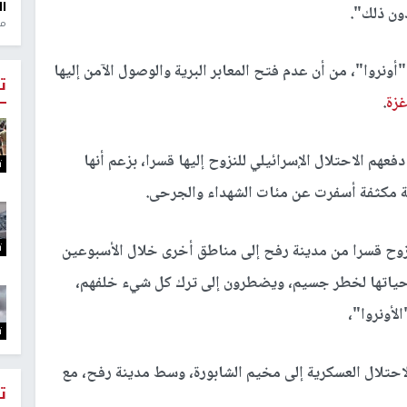
ال
دون ذلك".
منذ 1
نروا"، من أن عدم فتح المعابر البرية والوصول الآمن إليها
ت
زة
.
ليون نازح، سبق أن دفعهم الاحتلال الإسرائيلي للنزوح إليها قسرا، بزعم أنها
ت
ية مكثفة أسفرت عن مئات الشهداء والجرحى.
ت
 آلاف مواطن على النزوح قسرا من مدينة رفح إلى مناطق أخرى خلال الأسبوعين
 حياتها لخطر جسيم، ويضطرون إلى ترك كل شيء خلفهم،
لأونروا"،
ت
لاحتلال العسكرية إلى مخيم الشابورة، وسط مدينة رفح، مع
ت