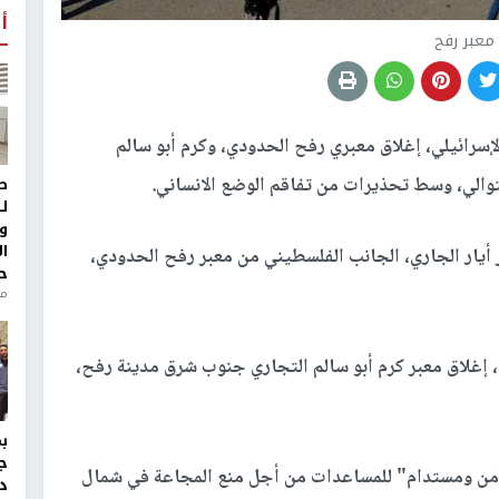
أ
معبر رفح
إسرائيلي، إغلاق معبري رفح الحدودي، وكرم أبو سالم
لتوالي، وسط تحذيرات من تفاقم الوضع الانساني.
ط
ل
و
ا
أيار الجاري، الجانب الفلسطيني من معبر رفح الحدودي،
ح
من
 إغلاق معبر كرم أبو سالم التجاري جنوب شرق مدينة رفح،
ج
"آمن ومستدام" للمساعدات من أجل منع المجاعة في شمال
د