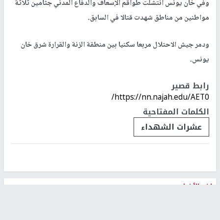
وفي خان يونس انتشلت طواقم الإسعاف والدفاع المدني جثامين ثلاثة
مواطنين من مناطق شهدت قتالا في السابق.
ودمر جيش الاحتلال مربعا سكنيا بين منطقة الزنة والقرارة شرق خان
يونس.
رابط قصير
https://nn.najah.edu/AET0/
الكلمات المفتاحية
عشرات الشهداء
اخر الأخبار
‏3 إصابات إثر اعتداء مستوطنين على عائلة الكعابنة شرق قرية
الطيبة