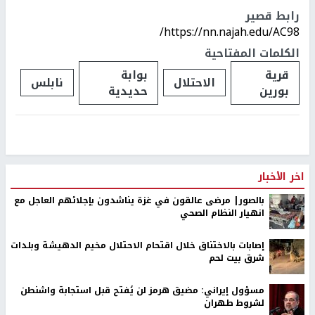
رابط قصير
https://nn.najah.edu/AC98/
الكلمات المفتاحية
قرية
بوابة
الاحتلال
نابلس
بورين
حديدية
اخر الأخبار
بالصور| مرضى عالقون في غزة يناشدون بإجلائهم العاجل مع
انهيار النظام الصحي
إصابات بالاختناق خلال اقتحام الاحتلال مخيم الدهيشة وبلدات
شرق بيت لحم
مسؤول إيراني: مضيق هرمز لن يُفتح قبل استجابة واشنطن
لشروط طهران