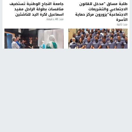
طلبة مساق "مدخل للقانون
جامعة النجاح الوطنية تستضيف
الاجتماعي والتشريعات
منافسات بطولة الراحل مفيد
الاجتماعية"يزورون مركز حماية
اسماعيل لكرة اليد للناشئين
الأسرة
منذ 48 دقيقة
منذ ثانية
بمشاركة 25 مدرباً.. جامعة النجاح
مركز إعلام النجاح يستضيف وفدًا
تطلق دورة إعداد مدربي كرة
أكاديميًا من جامعة لوليو
القدم المستوى (C)
للتكنولوجيا السويدية
منذ 51 دقيقة
منذ 9 دقيقة
تقارير
بالصور| مرضى عالقون في غزة يناشدون بإجلائهم
العاجل مع انهيار النظام الصحي
منذ 3 دقيقة
تقارير
" قانون درومي".. بين حق الدفاع عن النفس وواقع