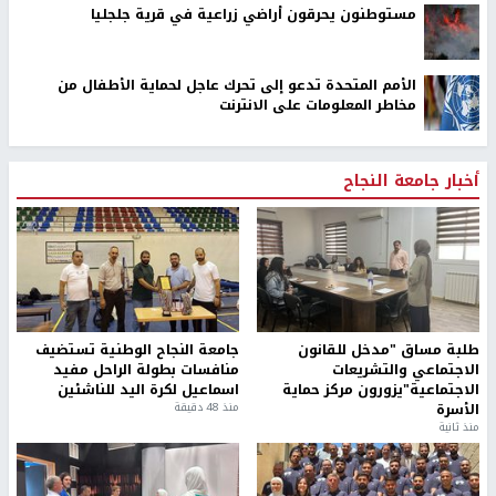
مستوطنون يحرقون أراضي زراعية في قرية جلجليا
الأمم المتحدة تدعو إلى تحرك عاجل لحماية الأطفال من
مخاطر المعلومات على الانترنت
أخبار جامعة النجاح
طلبة مساق "مدخل للقانون
جامعة النجاح الوطنية تستضيف
الاجتماعي والتشريعات
منافسات بطولة الراحل مفيد
الاجتماعية"يزورون مركز حماية
اسماعيل لكرة اليد للناشئين
الأسرة
منذ 48 دقيقة
منذ ثانية