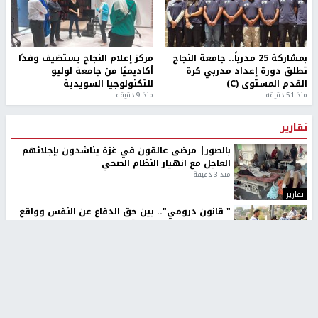
بمشاركة 25 مدرباً.. جامعة النجاح
مركز إعلام النجاح يستضيف وفدًا
تطلق دورة إعداد مدربي كرة
أكاديميًا من جامعة لوليو
القدم المستوى (C)
للتكنولوجيا السويدية
منذ 51 دقيقة
منذ 9 دقيقة
تقارير
بالصور| مرضى عالقون في غزة يناشدون بإجلائهم
العاجل مع انهيار النظام الصحي
منذ 3 دقيقة
تقارير
" قانون درومي".. بين حق الدفاع عن النفس وواقع
الفلسطينيين تحت الاحتلال
منذ 8 ثواني
تقارير
شهداء بينهم أطفال في غزة.. والاحتلال يصعّد
غاراته ويمنح السكان دقائق للإخلاء
منذ 11 ثانية
تقارير