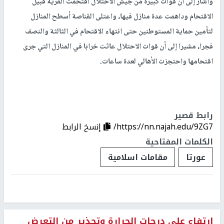
وأشار إلى أن قوات كبيرة من جيش الاحتلال اقتحمت القرية قبيل
الاقتحام وداهمت عدة منازل فيها، واعتلى القناصة أسطح المنازل
لتأمين حماية المستوطنين حتى انتهاء الاقتحام في الثالثة والنصف
فجرا، مشيرا إلى أن قوات الاحتلال عاثت خرابا في المنازل التي جرى
اقتحامها واحتجزت الأهالي لعدة ساعات.
رابط قصير
https://nn.najah.edu/9ZG7/
إنسخ الرابط
الكلمات المفتاحية
عورتا
مقامات اسلامية
ارتفاع على درجات الحرارة وتحذير من التعرض