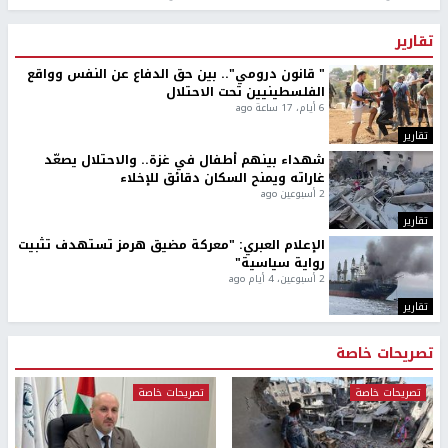
تقارير
" قانون درومي".. بين حق الدفاع عن النفس وواقع
الفلسطينيين تحت الاحتلال
6 أيام، 17 ساعة ago
تقارير
شهداء بينهم أطفال في غزة.. والاحتلال يصعّد
غاراته ويمنح السكان دقائق للإخلاء
2 أسبوعين ago
تقارير
الإعلام العبري: "معركة مضيق هرمز تستهدف تثبيت
رواية سياسية"
2 أسبوعين، 4 أيام ago
تقارير
تصريحات خاصة
تصريحات خاصة
تصريحات خاصة