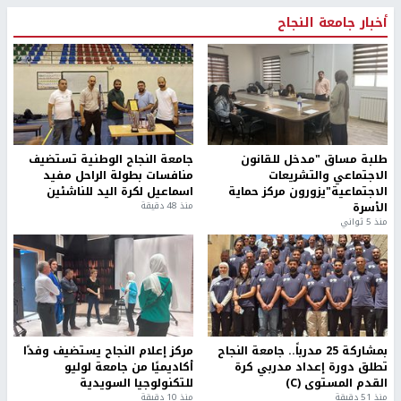
أخبار جامعة النجاح
طلبة مساق "مدخل للقانون
جامعة النجاح الوطنية تستضيف
الاجتماعي والتشريعات
منافسات بطولة الراحل مفيد
الاجتماعية"يزورون مركز حماية
اسماعيل لكرة اليد للناشئين
الأسرة
منذ 48 دقيقة
منذ 5 ثواني
بمشاركة 25 مدرباً.. جامعة النجاح
مركز إعلام النجاح يستضيف وفدًا
تطلق دورة إعداد مدربي كرة
أكاديميًا من جامعة لوليو
القدم المستوى (C)
للتكنولوجيا السويدية
منذ 51 دقيقة
منذ 10 دقيقة