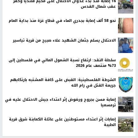
16 إصابة منذ بدء عدوان الاحتلال على مخيم قلنديا وكفر
عقب شمال القدس
نحو 58 ألف إصابة بجدري الماء في قطاع غزة منذ بداية العام
الاحتلال يسلم جثمان الشهيد علاء صبيح من قرية تياسير
سلطة النقد: ارتفاع نسبة الشمول المالي في فلسطين إلى
73% منتصف عام 2026
الشرطة الفلسطينية: القبض على كافة المشتبه بارتكابهم
جريمة القتل في رام الله
إصابة مسن بجروح ورضوض إثر اعتداء جيش الاحتلال عليه في
ترمسعيا
‏إصابات إثر اعتداء مستوطنين على عائلة الكعابنة شرق قرية
الطيبة