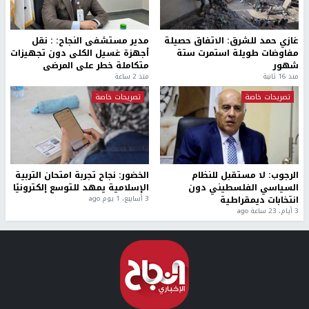
غازي حمد للشرق: الاتفاق حصيلة
مدير مستشفى النجاح: : نقل
مفاوضات طويلة استمرت ستة
أجهزة غسيل الكلى دون تجهيزات
شهور
متكاملة خطر على المرضى
منذ 16 ثانية
منذ 2 ساعة
تصريحات خاصة
تصريحات خاصة
الرجوب: لا مستقبل للنظام
الخضور: نجاح تجربة امتحان التربية
السياسي الفلسطيني دون
الإسلامية يمهد للتوسع إلكترونيًا
انتخابات ديمقراطية
3 أسابيع، 1 يوم ago
3 أيام، 23 ساعة ago