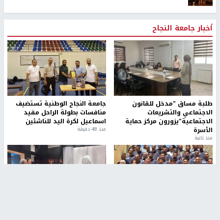
أخبار جامعة النجاح
طلبة مساق "مدخل للقانون
جامعة النجاح الوطنية تستضيف
الاجتماعي والتشريعات
منافسات بطولة الراحل مفيد
الاجتماعية"يزورون مركز حماية
اسماعيل لكرة اليد للناشئين
الأسرة
منذ 48 دقيقة
منذ ثانية
بمشاركة 25 مدرباً.. جامعة النجاح
مركز إعلام النجاح يستضيف وفدًا
تطلق دورة إعداد مدربي كرة
أكاديميًا من جامعة لوليو