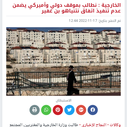
الخارجية : نطالب بموقف دولي وأميركي يضمن
عدم تنفيذ اتفاق نتنياهو بن غفير
تم النشر بتاريخ:
2022-11-17 12:44
الاستيطان
وكالات -
النجاح الإخباري -
طالبت وزارة الخارجية والمغتربين، المجتمع