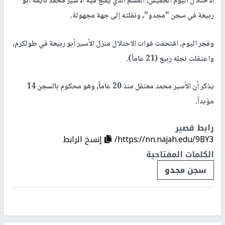
الاحتلال اليوم الخميس، القسم الذي يقبع فيه الأسير محمد نايفة ابو
ربيعة في سجن "مجدو"، ونقلته إلى جهة مجهولة.
وفجر اليوم، اقتحمت قوات الاحتلال منزل الأسير أبو ربيعة في طولكرم،
واعتقلت نجله ربيع (21 عاماً).
يذكر أن الأسير محمد معتقل منذ 20 عاماً، وهو محكوم بالسجن 14
مؤبداً.
رابط قصير
https://nn.najah.edu/9BY3/
إنسخ الرابط
الكلمات المفتاحية
سجن مجدو