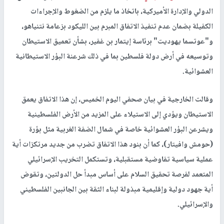
الدولي والإدارة الأميركية، باتخاذ ما يلزم من الضغوط والإجراءات
الكفيلة بضمان عدم تنفيذ الاتفاق المبرم بين الليكود بزعامة نتنياهو،
و"عوتسما يهوديت" برئاسة إيتمار بن غفير، بشأن تعميق الاستيطان
وتوسيعه في أرض دولة فلسطين بما في ذلك شرعنة البؤر الاستيطانية
العشوائية.
وقالت الخارجية في بيان صحفي اليوم الخميس، إن هذا الاتفاق يعمق
الاستيطان ويؤدي إلى الاستيلاء على المزيد من الأرض الفلسطينية
ويشرعن البؤر العشوائية خاصة في شمال الضفة الغربية مثل بؤرة
(حومش وافيتار)، كما أن بنود هذا الاتفاق تضرب من جديد مرتكزات أية
عملية سياسية تفاوضية مستقبلية، وتستكمل التخريب الإسرائيلي
المتعمد لفرصة تحقيق السلام على أساس مبدأ حل الدولتين، وتقوض
أية جهود دولية وإقليمية مبذولة لبناء الثقة بين الجانبين الفلسطيني
والإسرائيلي.