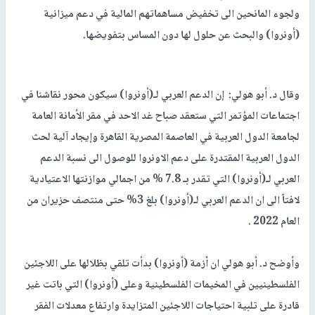
ولجوء المانحين الى تخفيض مساهماتهم المالية في دعم ميزانية
(أونروا) والبحث عن حلول لها دون المساس بتفويضها.
وقال د. أبو هولي: إن الدعم العربي لـ(أونروا) سيكون محور نقاشنا في
اجتماعات المؤتمر التي ستعقد صباح غد الاحد في مقر الأمانة العامة
لجامعة الدول العربية في العاصمة المصرية القاهرة وإيجاد آلية لحث
الدول العربية المقتدرة على دعم الاونروا للوصول الى نسبة الدعم
العربي لـ(أونروا) التي تقدر بـ 7.8 % من اجمالي موازنتها الاعتيادية
لافتاً الى ان الدعم العربي لـ(أونروا) بلغ 3% حتى منتصف حزيران من
العام 2022 .
وأوضح د. أبو هولي ان أزمة (أونروا) بدأت تلقي بظلالها على اللاجئين
الفلسطينيين في المخيمات الفلسطينية وعلى (أونروا) التي باتت غير
قادرة على تلبية احتياجات اللاجئين المتزايدة وارتفاع معدلات الفقر