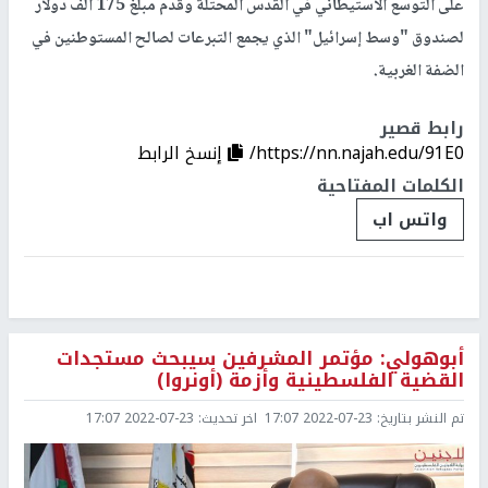
على التوسع الاستيطاني في القدس المحتلة وقدم مبلغ 175 ألف دولار
لصندوق "وسط إسرائيل" الذي يجمع التبرعات لصالح المستوطنين في
الضفة الغربية.
رابط قصير
https://nn.najah.edu/91E0/
إنسخ الرابط
الكلمات المفتاحية
واتس اب
أبوهولي: مؤتمر المشرفين سيبحث مستجدات
القضية الفلسطينية وأزمة (أونروا)
تم النشر بتاريخ:
2022-07-23 17:07
اخر تحديث:
2022-07-23 17:07