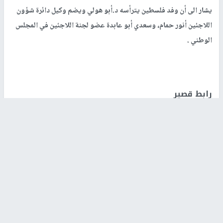
يشار الى أن وفد فلسطين يترأسه د.أبو هولي ويضم وكيل دائرة شؤون
اللاجئين أنور حمام، وسعدي أبو عابدة عضو لجنة اللاجئين في المجلس
الوطني .
رابط قصير
https://nn.najah.edu/91DY/
الكلمات المفتاحية
ابو هولي
اخر الأخبار
مصادر عبرية: خلافات أميركية إسرائيلية بشأن وثيقة الـ15
نقطة