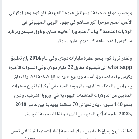
وبحسب موقع صحيفة "يسرائيل هيوم" العبرية، فان كوم وهو اوكراني
الأصل، أصبح مؤخرا أكبر مساهم في جهود اللوبي الصهيوني في
الولايات المتحدة "أيباك"، متجاوزا "حاييم صبان، وباول سينجر وبرنارد
ماركوس الذين ساهم كل منهم بمليون دولار.
وتقدر ثروة كوم بنحو عشرة مليارات دولار، وفي عام 2014 باع تطبيق
whatsapp الى فيسبوك مقابل 22 مليار دولار، وفي السنوات الأخيرة
يكرس وقته لصندوق أسسه ويتبرع عبره بمبالغ ضخمة لقضايا تتعلق
بإسرائيل والمنظمات اليهودية، وبعد الحرب في أوكرانيا تبرع بعشرات
الملايين من الدولارات للمنظمات اليهودية في أوروبا الشرقية، وتبرع
بنحو 140 مليون دولار لحوالي 70 منظمة يهودية بين عامي 2019
و2020 ما جعله أكبر المتبرعين لليهود وفقا للصحيفة العبرية.
كما انه تبرع بمبلغ 6 ملايين دولار لجمعية إلعاد الاستيطانية التي تعمل