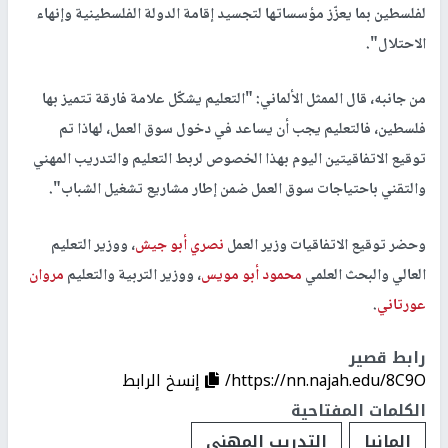
لفلسطين بما يعزّز مؤسساتها لتجسيد إقامة الدولة الفلسطينية وإنهاء
الاحتلال".
من جانبه، قال الممثل الألماني: "التعليم يشكّل علامة فارقة تتميز بها
فلسطين، فالتعليم يجب أن يساعد في دخول سوق العمل، لهاذا تم
توقيع الاتفاقيتين اليوم بهذا الخصوص لربط التعليم والتدريب المهني
والتقني باحتياجات سوق العمل ضمن إطار مشاريع تشغيل الشباب".
وحضر توقيع الاتفاقيات وزير العمل
نصري أبو جيش
، ووزير التعليم
العالي والبحث العلمي
محمود أبو مويس
، ووزير التربية والتعليم
مروان
عورتاني
.
رابط قصير
https://nn.najah.edu/8C9O/
إنسخ الرابط
الكلمات المفتاحية
المانيا
التدريب المهني