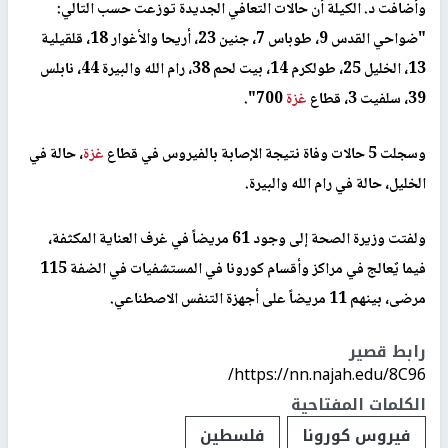
وأضافت د. الكيلة أن حالات التعافي الجديدة توزعت حسب التالي:
"ضواحي القدس 9، طوباس 7، جنين 23، أريحا والأغوار 18، قلقيلية
13، الخليل 25، طولكرم 14، بيت لحم 38، رام الله والبيرة 44، نابلس
39، سلفيت 3، قطاع
غزة
700".
وسجلت 5 حالات وفاة نتيجة الإصابة بالفيروس في قطاع
غزة
، حالة في
الخليل، حالة في رام الله والبيرة.
ولفتت وزيرة الصحة إلى وجود 61 مريضاً في غرف العناية المكثفة،
فيما يٌعالج في مراكز وأقسام كورونا في المستشفيات في الضفة 115
مرضى، بينهم 11 مريضاً على أجهزة التنفس الاصطناعي.
رابط قصير
https://nn.najah.edu/8C96/
الكلمات المفتاحية
فيروس كورونا
فلسطين