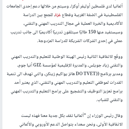
ألمانيا لدى فلسطين أوليفر أوكزا، وسيتم من خلالها دعم إحدى الجامعات
الفلسطينية في الضفة الغربية وقطاع
غزة
، للجمع بين الدراسة
الأكاديمية والخبرة العملية في مجال التدريب المهني والتقني،
وسيستفيد منها 150 طالبًا سيتلقون تدريبًا أكاديميًا الى جانب تدريب
عملي في إحدى الشركات الشريكة للدراسة المزدوجة.
ووقّع الاتفاقية الثانية رئيس الهيئة الوطنية للتعليم والتدريب المهني
والتقني زياد جويلس، والمديرة الإقليمية لمؤسسة GIZ أنيا جوم،
ومدير برنامج ((DO TVET هانز يواكيم زينكن، والتي تهدف الى تنمية
القدرات لموظفي التعليم والتدريب المهني والتقني، الذي يعتبر أحد
برامج تعزيز التوظيف والتشجيع على برامج التعليم والتدريب المهني
والتقني للشباب.
وقال رئيس الوزراء إن "ألمانيا تقف بكل جدية معنا فهذه ليست
الاتفاقية الأولى، ونحن سعداء بتواصل الدعم الأوروبي والألماني