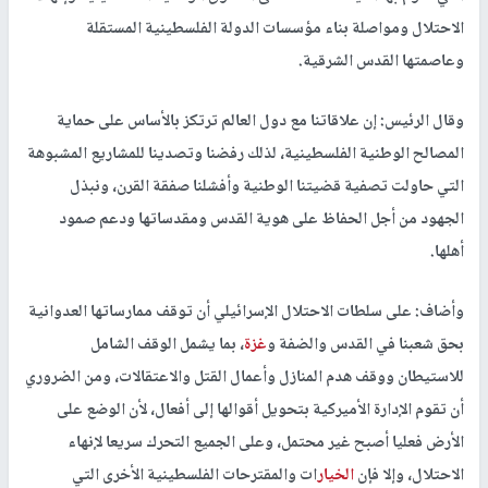
الاحتلال ومواصلة بناء مؤسسات الدولة الفلسطينية المستقلة
وعاصمتها القدس الشرقية.
وقال الرئيس: إن علاقاتنا مع دول العالم ترتكز بالأساس على حماية
المصالح الوطنية الفلسطينية، لذلك رفضنا وتصدينا للمشاريع المشبوهة
التي حاولت تصفية قضيتنا الوطنية وأفشلنا صفقة القرن، ونبذل
الجهود من أجل الحفاظ على هوية القدس ومقدساتها ودعم صمود
أهلها.
وأضاف: على سلطات الاحتلال الإسرائيلي أن توقف ممارساتها العدوانية
بحق شعبنا في القدس والضفة و
غزة
، بما يشمل الوقف الشامل
للاستيطان ووقف هدم المنازل وأعمال القتل والاعتقالات، ومن الضروري
أن تقوم الإدارة الأميركية بتحويل أقوالها إلى أفعال، لأن الوضع على
الأرض فعليا أصبح غير محتمل، وعلى الجميع التحرك سريعا لإنهاء
الاحتلال، وإلا فإن
الخيار
ات والمقترحات الفلسطينية الأخرى التي