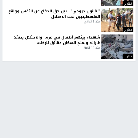
تقارير
" قانون درومي".. بين حق الدفاع عن النفس وواقع
الفلسطينيين تحت الاحتلال
منذ 8 ثواني
تقارير
شهداء بينهم أطفال في غزة.. والاحتلال يصعّد
غاراته ويمنح السكان دقائق للإخلاء
منذ 11 ثانية
تقارير
تصريحات خاصة
تصريحات خاصة
تصريحات خاصة
غازي حمد للشرق: الاتفاق حصيلة
مدير مستشفى النجاح: : نقل
مفاوضات طويلة استمرت ستة
أجهزة غسيل الكلى دون تجهيزات
شهور
متكاملة خطر على المرضى
منذ 12 ثانية
منذ 2 ساعة