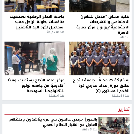
طلبة مساق "مدخل للقانون
جامعة النجاح الوطنية تستضيف
الاجتماعي والتشريعات
منافسات بطولة الراحل مفيد
الاجتماعية"يزورون مركز حماية
اسماعيل لكرة اليد للناشئين
الأسرة
منذ 48 دقيقة
منذ ثانية
بمشاركة 25 مدرباً.. جامعة النجاح
مركز إعلام النجاح يستضيف وفدًا
تطلق دورة إعداد مدربي كرة
أكاديميًا من جامعة لوليو
القدم المستوى (C)
للتكنولوجيا السويدية
منذ 51 دقيقة
منذ 9 دقيقة
تقارير
بالصور| مرضى عالقون في غزة يناشدون بإجلائهم
العاجل مع انهيار النظام الصحي
منذ 3 دقيقة