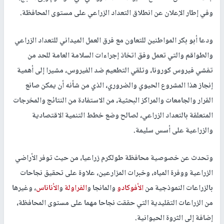
وفي إطار الإعلان عن انطلاق التعداد الزراعي على مستوى المحافظة.
ودعا أبو بكر المواطنين للتعاون مع فرق العمل الميداني للتعداد الزراعي
والطواقم والتي تعمل وفق اتخاذ إجراءات السلامة العامة للحد من
تفشي فيروس كورونا، وتلقي التطعيم ضد الفيروس، مشيرا إلى أهمية
إنجاز هذا المشروع الحيوي والضروري، الذي من شأنه أن يمكن صانع
القرار والجامعات والمراكز البحثية، من الاستفادة من النتائج والمخرجات
المتعلقة بالتعداد الزراعي، لصالح وضع خطط التنمية الاقتصادية
والزراعية على أسس سليمة.
وتحدث عن خصوصية محافظة طولكرم زراعيا، من حيث توفر الأراضي
الزراعية ووفرة المياه، وخبرات المزارعين، علاوة على تحقيق نجاحات
بالزراعات النموذجية من
الأفوكادو
والمانجا و
الفراولة
و
الأناناس
، وغيرها
من الزراعات التقليدية التي حققت نجاحا مهما على مستوى المحافظة،
إضافة إلى الثروة الحيوانية.