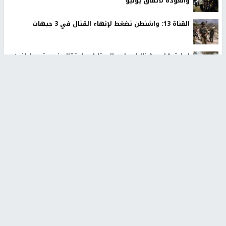
والعودة لاتفاق يونيو
القناة 13: واشنطن تضغط لإنهاء القتال في 3 جبهات
إصابة شاب بشظايا رصاص الاحتلال واعتقال خمسة مواطنين
خلال اقتحام مخيم بلاطة
الاحتلال يعتقل 10 مواطنين ويقتحم بلدات ومناطق عدة في
محافظة بيت لحم
ملادينوف: انسحاب الاحتلال من غزة مرتبط بنزع السلاح
أوروبا الغربية تسجل أعلى حرارة صيفية في تاريخها خلال
حزيران وتموز الماضيين
أخبار جامعة النجاح