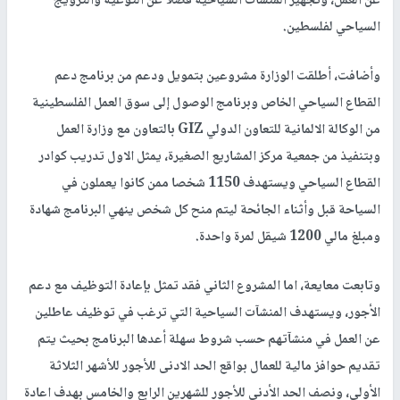
عن العمل، وتجهيز المنشآت السياحية فضلا عن التوعية والترويج
السياحي لفلسطين.
وأضافت، أطلقت الوزارة مشروعين بتمويل ودعم من برنامج دعم
القطاع السياحي الخاص وبرنامج الوصول إلى سوق العمل الفلسطينية
من الوكالة الالمانية للتعاون الدولي GIZ بالتعاون مع وزارة العمل
وبتنفيذ من جمعية مركز المشاريع الصغيرة، يمثل الاول تدريب كوادر
القطاع السياحي ويستهدف 1150 شخصا ممن كانوا يعملون في
السياحة قبل وأثناء الجائحة ليتم منح كل شخص ينهي البرنامج شهادة
ومبلغ مالي 1200 شيقل لمرة واحدة.
وتابعت معايعة، اما المشروع الثاني فقد تمثل بإعادة التوظيف مع دعم
الأجور، ويستهدف المنشآت السياحية التي ترغب في توظيف عاطلين
عن العمل في منشآتهم حسب شروط سهلة أعدها البرنامج بحيث يتم
تقديم حوافز مالية للعمال بواقع الحد الادنى للأجور للأشهر الثلاثة
الأولى، ونصف الحد الأدنى للأجور للشهرين الرابع والخامس بهدف اعادة