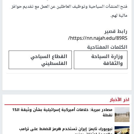
فتح المنشآت السياحية وتوظيف العاطلين عن العمل مع تقديم حوافز
مالية لهم.
رابط قصير
https://nn.najah.edu/89RS/
الكلمات المفتاحية
وزارة السياحة
القطاع السياحي
والثقافة
الفلسطيني
اخر الأخبار
مصادر عبرية: خلافات أميركية إسرائيلية بشأن وثيقة الـ15
نقطة
نيويورك تايمز: إيران تستخدم هرمز للضغط على ترامب