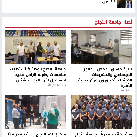
الاسرى
أخبار جامعة النجاح
طلبة مساق "مدخل للقانون
جامعة النجاح الوطنية تستضيف
الاجتماعي والتشريعات
منافسات بطولة الراحل مفيد
الاجتماعية"يزورون مركز حماية
اسماعيل لكرة اليد للناشئين
الأسرة
منذ 48 دقيقة
منذ ثانية
بمشاركة 25 مدرباً.. جامعة النجاح
مركز إعلام النجاح يستضيف وفدًا