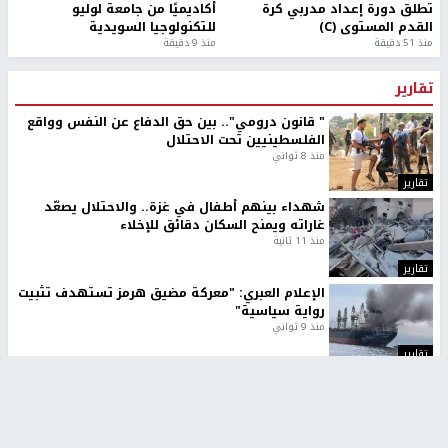
تطلق دورة إعداد مدربي كرة
أكاديميًا من جامعة لوليو
القدم المستوى (C)
للتكنولوجيا السويدية
منذ 51 دقيقة
منذ 9 دقيقة
تقارير
" قانون درومي".. بين حق الدفاع عن النفس وواقع
الفلسطينيين تحت الاحتلال
منذ 8 ثواني
تقارير
شهداء بينهم أطفال في غزة.. والاحتلال يصعّد
غاراته ويمنح السكان دقائق للإخلاء
منذ 11 ثانية
تقارير
الإعلام العبري: "معركة مضيق هرمز تستهدف تثبيت
رواية سياسية"
منذ 9 ثواني
تقارير
تصريحات خاصة
تصريحات خاصة
تصريحات خاصة