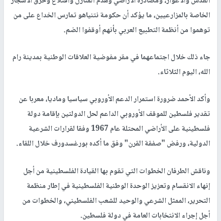
القدس والأغوار، ومصادرة الأراضي وهدم المنازل واقتلاع وحرق الأشجار
الخاصة بالمزارعيين، ما يؤكد أن حكومة نتنياهو تمارس الخداع على من
توهموا من أنظمة التطبيع العربي بأنهم أوقفوا الضم.
جاء ذلك خلال اجتماعهما في مقر مفوضية العلاقات الوطنية بمدينة رام
الله، اليوم الثلاثاء.
وأكد الأحمد ضرورة استمرار الدعم الأوروبي سياسيا وماديا، معربا عن
تقدير فلسطين للموقف الأوروبي الداعم لحل الدولتين بإقامة دولة
فلسطينية على الأراضي المحتلة عام 1967 وفقا لقرارات الشرعية
الدولية، ورفض "صفقة القرن" وفق ما أكده بورغسدورف خلال اللقاء.
وناقش الطرفان الخطوات التي تقوم بها القيادة الفلسطينية من أجل
إنهاء الانقسام وتعزيز الوحدة الوطنية الفلسطينية في إطار منظمة
التحرير، الممثل الشرعي والوحيد للشعب الفلسطيني، والخطوات من
أجل إجراء الانتخابات العامة في دولة فلسطين.