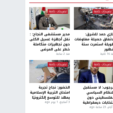
تصريحات خاصة
تصريحات خاصة
ازي حمد للشرق:
مدير مستشفى النجاح: :
لاتفاق حصيلة مفاوضات
نقل أجهزة غسيل الكلى
ويلة استمرت ستة
دون تجهيزات متكاملة
هور
خطر على المرضى
1 ثانية
منذ 2 ساعة
تصريحات خاصة
تصريحات خاصة
لرجوب: لا مستقبل
الخضور: نجاح تجربة
لنظام السياسي
امتحان التربية الإسلامية
لفلسطيني دون
يمهد للتوسع إلكترونيًا
نتخابات ديمقراطية
3 أسابيع، 1 يوم ago