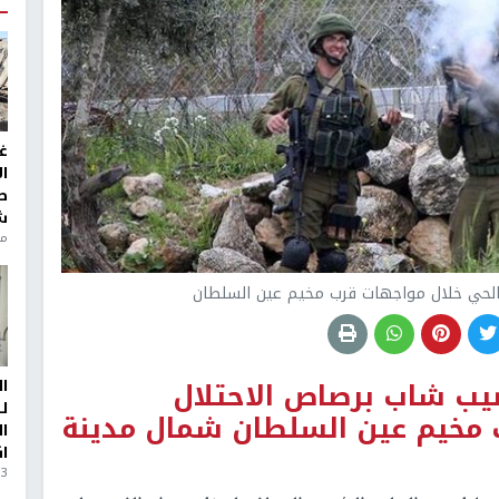
غ
ا
ط
ش
منذ 6
ص الحي خلال مواجهات قرب مخيم عين السلطان
يب شاب برصاص الاحتلال
ا
ل
 مخيم عين السلطان شمال مدينة
ا
ا
3 أيام، 23 ساعة ago