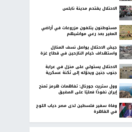
الاحتلال يقتحم مدينة نابلس
مستوطنون يتلفون مزروعات في أراضي
المغير بعد رعي مواشيهم
جيش الاحتلال يواصل نسف المنازل
واستهداف خيام النازحين في قطاع غزة
الاحتلال يستولي على منزل في عرابة
جنوب جنين ويحوّله إلى ثكنة عسكرية
وول ستريت جورنال: تفاهمات هرمز تمنح
إيران نفوذًا فعليًا على المضيق
وفاة سفير فلسطين لدى مصر دياب اللوح
في القاهرة