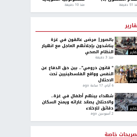
5 دقيقة
منذ 10 دقيقة
قارير
بالصور| مرضى عالقون في غزة
يناشدون بإجلائهم العاجل مع انهيار
النظام الصحي
قارير
منذ 3 دقيقة
" قانون درومي".. بين حق الدفاع عن
النفس وواقع الفلسطينيين تحت
الاحتلال
قارير
6 أيام، 17 ساعة ago
شهداء بينهم أطفال في غزة..
والاحتلال يصعّد غاراته ويمنح السكان
دقائق للإخلاء
قارير
2 أسبوعين ago
صريحات خاصة