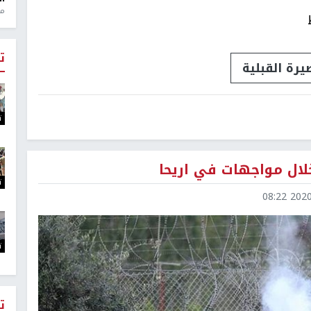
منذ 1
ت
يرة القبلية
ت
خلال مواجهات في اريحا
ت
2020-0
ت
ت