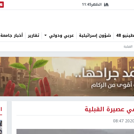
الظهر
11:45
البث
نيو 48
شؤون إسرائيلية
عربي ودولي
تقارير
أخبار جامعة 
لقبلية
في عصيرة القبلية
ا
2020-0