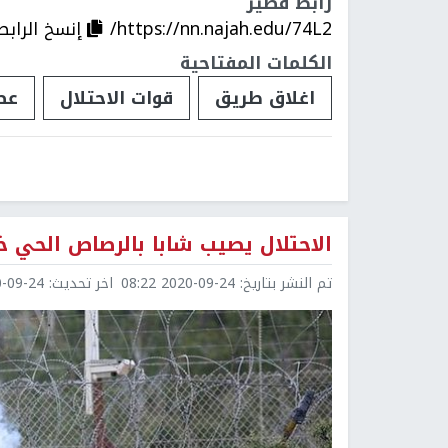
رابط قصير
https://nn.najah.edu/74L2/
إنسخ الرابط
الكلمات المفتاحية
اغلاق طريق
قوات الاحتلال
عص
الاحتلال يصيب شابا بالرصاص الحي 
تم النشر بتاريخ:
2020-09-24 08:22
اخر تحديث:
9-24 08:22