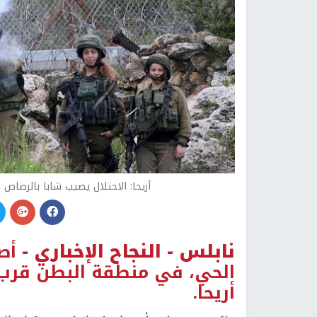
أريحا: الاحتلال يصيب شابا بالرصا
نابلس -
النجاح الإخباري -
أص
الحي، في منطقة البطن قرب
أريحا.