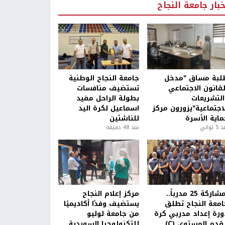
خبار جامعة النجاح
لبة مساق "مدخل
جامعة النجاح الوطنية
لقانون الاجتماعي
تستضيف منافسات
التشريعات
بطولة الراحل مفيد
لاجتماعية"يزورون مركز
اسماعيل لكرة اليد
ماية الأسرة
للناشئين
5 ثواني
منذ 48 دقيقة
بمشاركة 25 مدرباً..
مركز إعلام النجاح
امعة النجاح تطلق
يستضيف وفدًا أكاديميًا
ورة إعداد مدربي كرة
من جامعة لوليو
قدم المستوى (C)
للتكنولوجيا السويدية