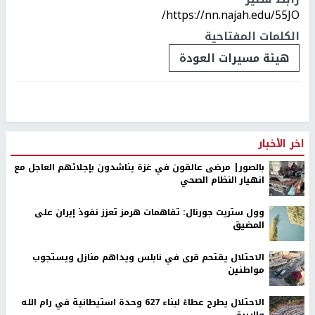
https://nn.najah.edu/55JO/
الكلمات المفتاحية
هيئة مسيرات العودة
اخر الأخبار
بالصور| مرضى عالقون في غزة يناشدون بإجلائهم العاجل مع
انهيار النظام الصحي
وول ستريت جورنال: تفاهمات هرمز تعزز نفوذ إيران على
المضيق
الاحتلال يقتحم قرى في نابلس ويداهم منازل ويستجوب
مواطنين
الاحتلال يطرح عطاءً لبناء 627 وحدة استيطانية في رام الله