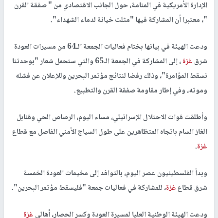
الإدارة الأمريكية في المنامة، حول الجانب الاقتصادي من " صفقة القرن
"، معتبرا أن المشاركة فيها "مثلت خيانة لدماء الشهداء".
ودعت الهيئة في بيانها بختام فعاليات الجمعة الـ64 من مسيرات العودة
شرق
غزة
، إلى المشاركة في الجمعة الـ65 والتي ستحمل شعار "بوحدتنا
نسقط المؤامرة"، وذلك رفضا لنتائج مؤتمر البحرين وللإعلان عن فشله
وموته، وفي إطار مقاومة صفقة القرن والتطبيع.
وأطلقت قوات الاحتلال الإسرائيلي، مساء اليوم، الرصاص الحي وقنابل
الغاز السام باتجاه المتظاهرين على طول السياج الأمني الفاصل مع قطاع
غزة
.
وبدأ الفلسطينيون عصر اليوم، بالتوافد إلى مخيمات العودة الخمسة
شرق قطاع
غزة
، للمشاركة في فعاليات جمعة "فليسقط مؤتمر البحرين".
ودعت الهيئة الوطنية العليا لمسيرة العودة وكسر الحصار، أهالي
غزة