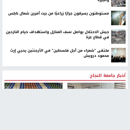
والبيرة
مستوطنون يسرقون جرارًا زراعيًا من بيت أمرين شمال نابلس
جيش الاحتلال يواصل نسف المنازل واستهداف خيام النازحين
في قطاع غزة
ملتقى "شعراء من أجل فلسطين" في الأرجنتين يحيي إرث
محمود درويش
أخبار جامعة النجاح
طلبة مساق "مدخل للقانون
جامعة النجاح الوطنية تستضيف
الاجتماعي والتشريعات
منافسات بطولة الراحل مفيد