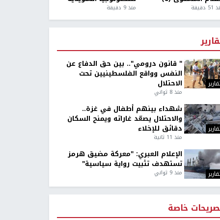
5 دقيقة
منذ 9 دقيقة
قارير
" قانون درومي".. بين حق الدفاع عن
النفس وواقع الفلسطينيين تحت
الاحتلال
قارير
منذ 8 ثواني
شهداء بينهم أطفال في غزة..
والاحتلال يصعّد غاراته ويمنح السكان
دقائق للإخلاء
قارير
منذ 11 ثانية
الإعلام العبري: "معركة مضيق هرمز
تستهدف تثبيت رواية سياسية"
منذ 9 ثواني
قارير
صريحات خاصة