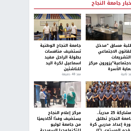
خبار جامعة النجاح
لبة مساق "مدخل
جامعة النجاح الوطنية
لقانون الاجتماعي
تستضيف منافسات
التشريعات
بطولة الراحل مفيد
لاجتماعية"يزورون مركز
اسماعيل لكرة اليد
ماية الأسرة
للناشئين
ذ ثانية
منذ 48 دقيقة
بمشاركة 25 مدرباً..
مركز إعلام النجاح
امعة النجاح تطلق
يستضيف وفدًا أكاديميًا
ورة إعداد مدربي كرة
من جامعة لوليو
قدم المستوى (C)
للتكنولوجيا السويدية