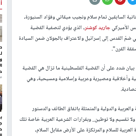
أ
انية السابقين تمام سلام ونجيب ميقاتي وفؤاد السنيورة،
يس الأميركي
جاريد كوشنر
، الذي يؤدي لتصفية القضية
ي ضمّ القدس إلى إسرائيل والاعتراف بالجولان ضمن السيادة
ط
فقة القرن".
ل
و
ا
 بيان شدد على أن القضية الفلسطينية ما تزال هي القضية
ح
من
نية وأخلاقية ومصيرية وعربية وإسلامية ومسيحية، وهي
تصادية.
العربية والدولية والمتمثلة باتفاق الطائف والدستور
 ولا تقسيم ولا توطين_ وبقرارات الشرعية العربية خاصة تلك
ج
د
وت عام 2002 بشأن المبادرة العربية للسلام والمرتكزة على الأرض مقابل السلام،
ال