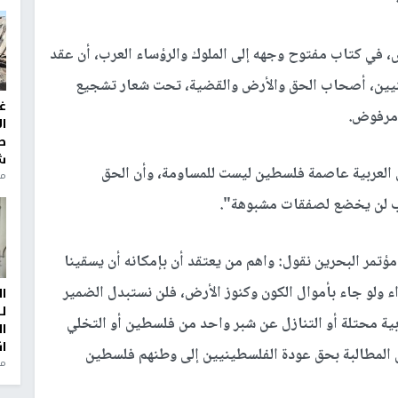
ص، في كتاب مفتوح وجهه إلى الملوك والرؤساء العرب، أن عقد
ينيين، أصحاب الحق والأرض والقضية، تحت شعار تشجيع
غ
ومرفوض.
ا
ط
ش
س العربية عاصمة فلسطين ليست للمساومة، وأن الحق
منذ 2
صب لن يخضع لصفقات مشبوهة".
ؤتمر البحرين نقول: واهم من يعتقد أن بإمكانه أن يسقينا
اء ولو جاء بأموال الكون وكنوز الأرض، فلن نستبدل الضمير
ا
ل
ية محتلة أو التنازل عن شبر واحد من فلسطين أو التخلي
ا
ا
ن المطالبة بحق عودة الفلسطينيين إلى وطنهم فلسطين
من