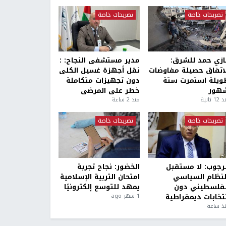
تصريحات خاصة
تصريحات خاصة
ازي حمد للشرق:
مدير مستشفى النجاح: :
لاتفاق حصيلة مفاوضات
نقل أجهزة غسيل الكلى
ويلة استمرت ستة
دون تجهيزات متكاملة
هور
خطر على المرضى
1 ثانية
منذ 2 ساعة
تصريحات خاصة
تصريحات خاصة
لرجوب: لا مستقبل
الخضور: نجاح تجربة
لنظام السياسي
امتحان التربية الإسلامية
لفلسطيني دون
يمهد للتوسع إلكترونيًا
نتخابات ديمقراطية
1 شهر ago
ذ ساعة