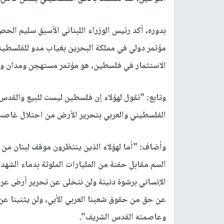
بدوره، أكد رئيس الوزراء اللبناني الأسبق سليم الح
مؤتمر دولي في مملكة البحرين بغياب مدو للفلسط
الاستثمار في فلسطين، هو مؤتمر مستهجن ومدان 
وتابع: "نقول لهؤلاء إن فلسطين ليست للبيع والقد
الفلسطيني والعربي بتحرير الأرض من احتلال غا
وأضاف: "أما لهؤلاء الذين ينتظرون موقف لبنان من م
السم مقابل حفنة من المليارات الملوثة بدماء الشهد
الإنساني برشوة دنيئة ولن نتخلى عن تحرير أرض عرب
عن حق من حقوق شعبنا العربي الأبي، ولن يثنينا ع
وعاصمته القدس الشريف".