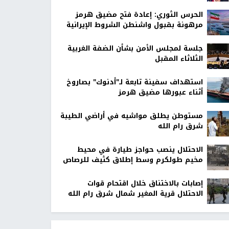
الحرس الثوري: إعادة فتح مضيق هرمز
مرهونة بقبول واشنطن الشروط الإيرانية
جلسة لمجلس الأمن بشأن الضفة الغربية
الثلاثاء المقبل
استهداف سفينة تابعة لـ"أدنوك" بصاروخ
أثناء عبورها مضيق هرمز
مستوطن يطلق مواشيه في أراضي الطيبة
شرق رام الله
الاحتلال ينصب حواجز طيارة في محيط
مخيم طولكرم وسط إطلاق كثيف للرصاص
إصابات بالاختناق خلال اقتحام قوات
الاحتلال قرية المغير شمال شرق رام الله