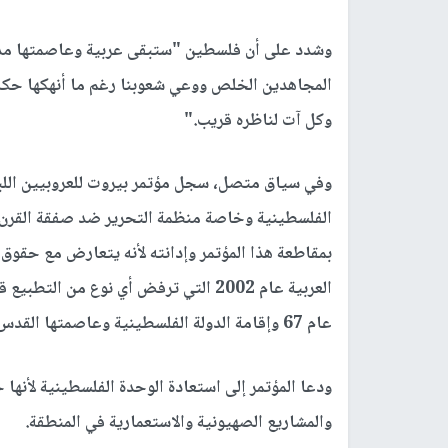
وشدد على أن فلسطين "ستبقى عربية وعاصمتها مدي
المجاهدين الخلص ووعي شعوبنا رغم ما أنهكها حكا
وكل آت لناظره قريب."
وفي سياق متصل، سجل مؤتمر بيروت للعروبيين اللب
الفلسطينية وخاصة منظمة التحرير ضد صفقة القرن و
بمقاطعة هذا المؤتمر وإدانته لأنه يتعارض مع حقوق
العربية عام 2002 التي ترفض أي نوع من
عام 67 وإقامة الدولة الفلسطينية وعاصمتها القدس الشريف، بما فيها حق العودة.
ودعا المؤتمر إلى استعادة الوحدة الفلسطينية لأنها
والمشاريع الصهيونية والاستعمارية في المنطقة.