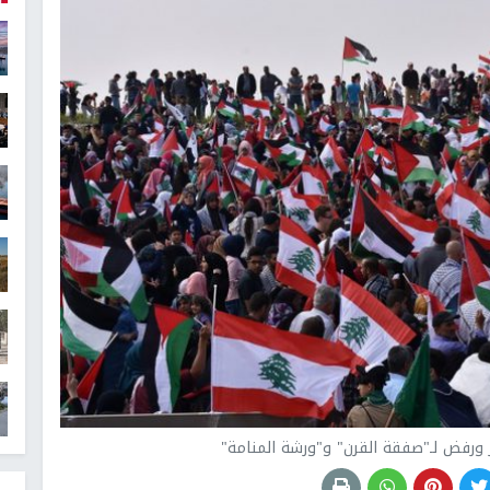
ورفض لـ"صفقة القرن" و"ورشة المنامة"