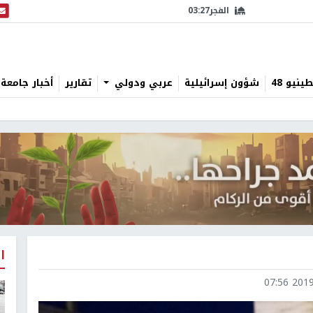
الفجر
03:27
البث
نيو 48
شؤون إسرائيلية
عربي ودولي
تقارير
أخبار جامعة 
ا
2019-0