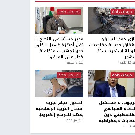
تصريحات خاصة
تصريحات خاصة
ازي حمد للشرق:
مدير مستشفى النجاح: :
لاتفاق حصيلة مفاوضات
نقل أجهزة غسيل الكلى
ويلة استمرت ستة
دون تجهيزات متكاملة
هور
خطر على المرضى
1 ثانية
منذ 2 ساعة
تصريحات خاصة
تصريحات خاصة
لرجوب: لا مستقبل
الخضور: نجاح تجربة
لنظام السياسي
امتحان التربية الإسلامية
لفلسطيني دون
يمهد للتوسع إلكترونيًا
نتخابات ديمقراطية
1 شهر ago
ذ ساعة