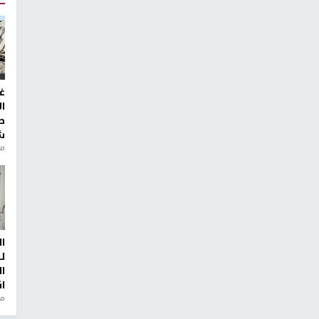
رة ارشيفية
غ
ا
القدس المحتلة، حالة النفير العام بفعاليات شعبية واسعة
ط
ش
منذ 2
 المناطق التنظيمية بقيادة حركة "فتح"، إقليم القدس.
عة الخامسة والنصف بعد غد الأربعاء، في مدرسة حسني
ا
ل
ا
ا
من