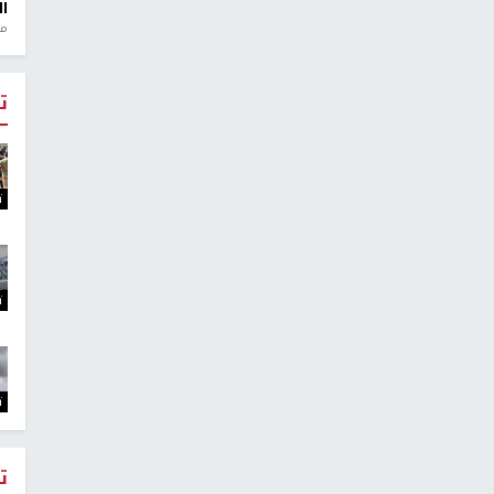
ال
 ضد ورشة البحرين
منذ 1
2019-0
ت
ت
ت
ت
ت