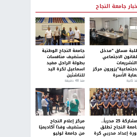
خبار جامعة النجاح
لبة مساق "مدخل
جامعة النجاح الوطنية
لقانون الاجتماعي
تستضيف منافسات
التشريعات
بطولة الراحل مفيد
لاجتماعية"يزورون مركز
اسماعيل لكرة اليد
ماية الأسرة
للناشئين
ذ ثانية
منذ 48 دقيقة
بمشاركة 25 مدرباً..
مركز إعلام النجاح
امعة النجاح تطلق
يستضيف وفدًا أكاديميًا
ورة إعداد مدربي كرة
من جامعة لوليو