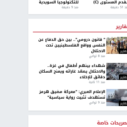
قدم المستوى (C)
للتكنولوجيا السويدية
5 دقيقة
منذ 9 دقيقة
قارير
" قانون درومي".. بين حق الدفاع عن
النفس وواقع الفلسطينيين تحت
الاحتلال
قارير
منذ 8 ثواني
شهداء بينهم أطفال في غزة..
والاحتلال يصعّد غاراته ويمنح السكان
دقائق للإخلاء
قارير
منذ 11 ثانية
الإعلام العبري: "معركة مضيق هرمز
تستهدف تثبيت رواية سياسية"
منذ 9 ثواني
قارير
صريحات خاصة