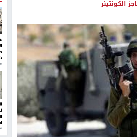
ز الكونتينر
غ
ا
ط
ش
منذ 2
ا
ل
ا
ا
من