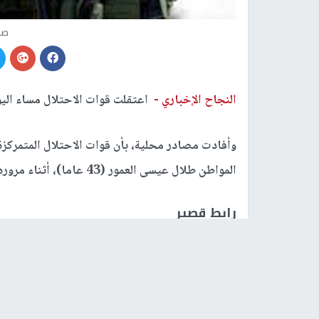
صو
النجاح الإخباري -
اعتقلت قوات الاحتلال مساء الي
وأفادت مصادر محلية، بأن قوات الاحتلال المتمركز
المواطن طلال عيسى العمور (43 عاما)، أثناء مروره عبر الحاجز نحو بيت لحم.
رابط قصير
https://nn.najah.edu/54DO/
الكلمات المفتاحية
اعتقال
قوات الاحتلال
مواطن