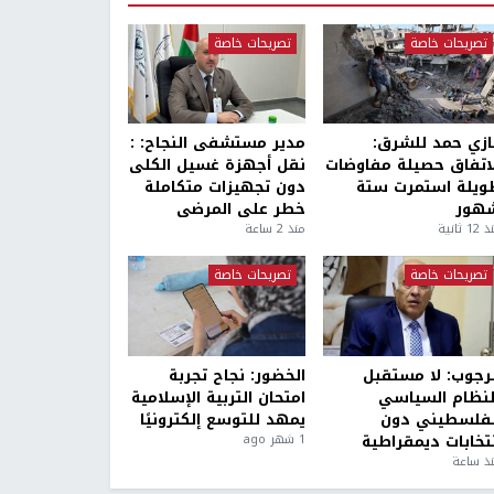
تصريحات خاصة
تصريحات خاصة
ازي حمد للشرق:
مدير مستشفى النجاح: :
لاتفاق حصيلة مفاوضات
نقل أجهزة غسيل الكلى
ويلة استمرت ستة
دون تجهيزات متكاملة
هور
خطر على المرضى
1 ثانية
منذ 2 ساعة
تصريحات خاصة
تصريحات خاصة
لرجوب: لا مستقبل
الخضور: نجاح تجربة
لنظام السياسي
امتحان التربية الإسلامية
لفلسطيني دون
يمهد للتوسع إلكترونيًا
نتخابات ديمقراطية
1 شهر ago
ذ ساعة