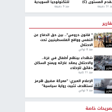
قدم المستوى (C)
للتكنولوجيا السويدية
5 دقيقة
منذ 9 دقيقة
قارير
" قانون درومي".. بين حق الدفاع عن
النفس وواقع الفلسطينيين تحت
الاحتلال
قارير
منذ 8 ثواني
شهداء بينهم أطفال في غزة..
والاحتلال يصعّد غاراته ويمنح السكان
دقائق للإخلاء
قارير
منذ 11 ثانية
الإعلام العبري: "معركة مضيق هرمز
تستهدف تثبيت رواية سياسية"
منذ 9 ثواني
قارير
صريحات خاصة