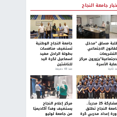
خبار جامعة النجاح
لبة مساق "مدخل
جامعة النجاح الوطنية
لقانون الاجتماعي
تستضيف منافسات
التشريعات
بطولة الراحل مفيد
لاجتماعية"يزورون مركز
اسماعيل لكرة اليد
ماية الأسرة
للناشئين
ذ ثانية
منذ 48 دقيقة
بمشاركة 25 مدرباً..
مركز إعلام النجاح
امعة النجاح تطلق
يستضيف وفدًا أكاديميًا
ورة إعداد مدربي كرة
من جامعة لوليو