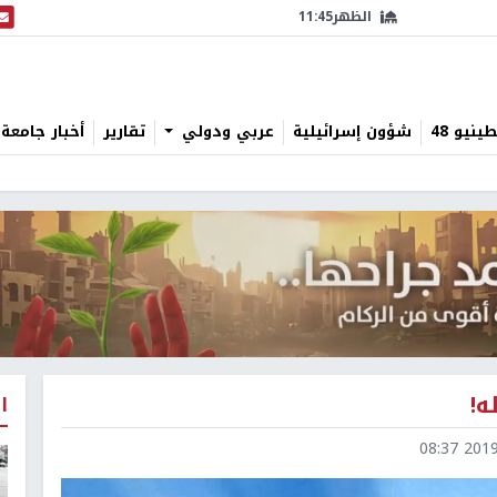
الظهر
11:45
البث
نيو 48
شؤون إسرائيلية
عربي ودولي
تقارير
أخبار جامعة 
ه!
ا
2019-0