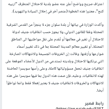
اعتراف صريح وواضح أعلن عنه عضو بلدية الاحتلال المتطرف "ارييه
كنج"، معتبرا هذه الخطوة (عنصر آخر في إحلال السيادة والتهويد).
وأكدت الوزارة في بيانها أن بلدة سلوان جزء لا يتجزأ من القدس الشرقية
المحتلة وفقا للقانون الدولي، ولا يجوز حسب اتفاقيات جنيف لدولة
الاحتلال أن تغير في معالمها أو تُقدم على نقل مواطنيها الى المناطق
المحتلة، أو تغيير معالم المدينة المحتلة بما في ذلك تغيير أسماء
شوارعها وأزقتها. وقالت: إن الخروقات الجسيمة والانتهاكات الصارخة
التي يرتكبها الاحتلال وبلديته تستدعي من الدول الأعضاء الموقعة على
اتفاقيات جنيف تحمل مسؤولياتها كاملة، وعلى رأسها سويسرا الحاضنة
لهذه الاتفاقيات. وعليه، فإن صمت هذه الدول بما فيها سويسرا على هذه
الانتهاكات والخروقات لاتفاقيات جنيف لا يعتبر إهمالا فقط وانما تواطؤاً
أيضا.
رابط قصير
https://nn.najah.edu/53ET/