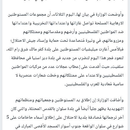
وأوضحت الوزارة في بيان لها، اليوم الثلاثاء، أن مجموعات المستوطنين
الارهابية المسلحة تواصل غاراتها واعتداءاتها التخريبية واعتداءاتها
ضد المواطنين الفلسطينيين وأرضهم ومقدساتهم وممتلكاتهم
ومزروعاتهم، في وتيرة مُتصاعدة تحت حماية وإسناد جيش الاحتلال؛
فبالأمس أغارت ميليشيات المستوطنين على بلدة كفر مالك شرق رام الله،
لتعود فجر هذا اليوم لتضرب من جديد في بلدة دير استيا في محافظة
سلفيت، حيث أقدمت على إعطاب عجلات عدد من مركبات المواطنين
الفلسطينيين والاعتداء على ممتلكاتهم وخطت شعارات عنصرية لا
سامية مُعادية للعرب والفلسطينيين.
وأضافت الوزارة: إن إطلاق يد المستوطنين وجمعياتهم ومنظماتهم
التهويدية يظهر جلياً أيضاً في بلدة سلوان بالقدس المحتلة، والتي كان
آخر ترجماتها مُصادقة بلدية الاحتلال على إطلاق أسماء حاخامات على 5
شوارع في سلوان الواقعة جنوب أسوار المسجد الأقصى المبارك في