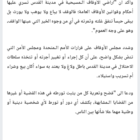
وأكد أن "أراضي الأوقاف الـمسيحية في مدينة القدس تسري عليها
أحكام وقوانين الأوقاف العامة؛ فالوقف لا يباع ولا يوهب ولا يورث بل
يبقى حبساً تنفق غلته وثمرته في أي من وجوه الخير التي عينها الواقف،
وهو على وجه العموم".
وشدد مجلس الأوقاف على قرارات الأمم الـمتحدة ومجلس الأمن التي
تنصّ بشكل واضح، على أن كل إجراء أو تغيير أجرته أو تتخذه سلطات
الاحتلال في مدينة القدس باطل ولاغٍ ولا يعتد به سواء أكان بيع وشراء
أم تسريب واستيلاء
.
ودعا الى "فضح وتعرية كل من يثبت تورطه في هذه القضية أو غيرها
من القضايا الـمشابهة، بكشف أي دور أو تورط لأي شخصية دينية أو
وطنية مهما علا شأنها بين الناس.