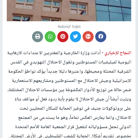
صورة ارشيفية
النجاح الإخباري -
أدانت وزارة الخارجية والمغتربين الاعتداءات الارهابية
اليومية لميليشيات المستوطنين وتغول الاحتلال التهويدي في القدس
الشرقية المحتلة ومحيطها، واعتبرها دليلا جديداً يؤكد تواطؤ الحكومة
الإسرائيلية وجيش الاحتلال مع المستوطنين ومشاريعهم الاستعمارية
ضمن حالة من توزيع الأدوار المكشوفة بين مؤسسات الاحتلال المختلفة،
ويثبت أيضاً أن جيش الاحتلال لا يقوم بأية ردود فعل أو مواقف بناءً
على بروتوكولات جنيف في توفير الحماية للسكان المحليين تحت
الاحتلال، وانما يمارس العكس تماماً، وهو ما يستدعي من المجتمع
الدولي تحمل مسؤولياته لتفعيل قرار الجمعية العامة للأمم المتحدة
بخصوص تقديم أشكال الحماية للشعب الفلسطيني في الأرض المحتلة.