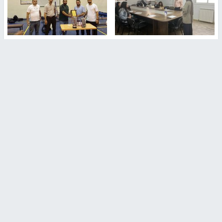
طلبة مساق "مدخل للقانون
جامعة النجاح الوطنية تستضيف
الاجتماعي والتشريعات
منافسات بطولة الراحل مفيد
الاجتماعية"يزورون مركز حماية
اسماعيل لكرة اليد للناشئين
الأسرة
منذ 48 دقيقة
منذ ثانية
بمشاركة 25 مدرباً.. جامعة النجاح
مركز إعلام النجاح يستضيف وفدًا
تطلق دورة إعداد مدربي كرة
أكاديميًا من جامعة لوليو
القدم المستوى (C)
للتكنولوجيا السويدية
منذ 51 دقيقة
منذ 9 دقيقة
تقارير
" قانون درومي".. بين حق الدفاع عن النفس وواقع