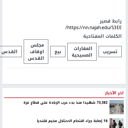
رابط قصير
https://nn.najah.edu/53EE/
الكلمات المفتاحية
مجلس
العقارات
تسريب
بيع
اوقاف
القدس
المسيحية
القدس
اخر الأخبار
73,382 شهيدا منذ بدء حرب الإبادة على قطاع غزة
16 إصابة جراء اقتحام الاحتلال مخيم قلنديا