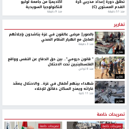
تطلق دورة إعداد مدربي كرة
أكاديميًا من جامعة لوليو
القدم المستوى (C)
للتكنولوجيا السويدية
منذ 51 دقيقة
منذ 9 دقيقة
تقارير
بالصور| مرضى عالقون في غزة يناشدون بإجلائهم
العاجل مع انهيار النظام الصحي
منذ 3 دقيقة
تقارير
" قانون درومي".. بين حق الدفاع عن النفس وواقع
الفلسطينيين تحت الاحتلال
منذ 8 ثواني
تقارير
شهداء بينهم أطفال في غزة.. والاحتلال يصعّد
غاراته ويمنح السكان دقائق للإخلاء
منذ 11 ثانية
تقارير
تصريحات خاصة
تصريحات خاصة
تصريحات خاصة