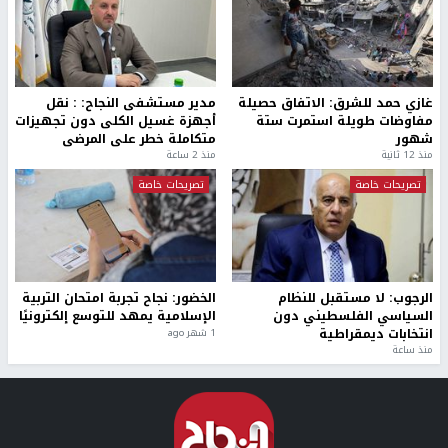
غازي حمد للشرق: الاتفاق حصيلة
مدير مستشفى النجاح: : نقل
مفاوضات طويلة استمرت ستة
أجهزة غسيل الكلى دون تجهيزات
شهور
متكاملة خطر على المرضى
منذ 12 ثانية
منذ 2 ساعة
تصريحات خاصة
تصريحات خاصة
الرجوب: لا مستقبل للنظام
الخضور: نجاح تجربة امتحان التربية
السياسي الفلسطيني دون
الإسلامية يمهد للتوسع إلكترونيًا
انتخابات ديمقراطية
1 شهر ago
منذ ساعة