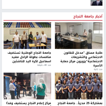
أخبار جامعة النجاح
طلبة مساق "مدخل للقانون
جامعة النجاح الوطنية تستضيف
الاجتماعي والتشريعات
منافسات بطولة الراحل مفيد
الاجتماعية"يزورون مركز حماية
اسماعيل لكرة اليد للناشئين
الأسرة
منذ 48 دقيقة
منذ ثانية
بمشاركة 25 مدرباً.. جامعة النجاح
مركز إعلام النجاح يستضيف وفدًا