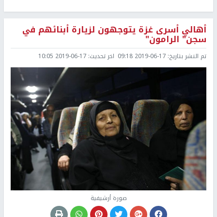
أهالي أسرى غزة يتوجهون لزيارة أبنائهم في
سجن" الرامون"
تم النشر بتاريخ:
2019-06-17 09:18
اخر تحديث:
2019-06-17 10:05
صورة أرشيفية