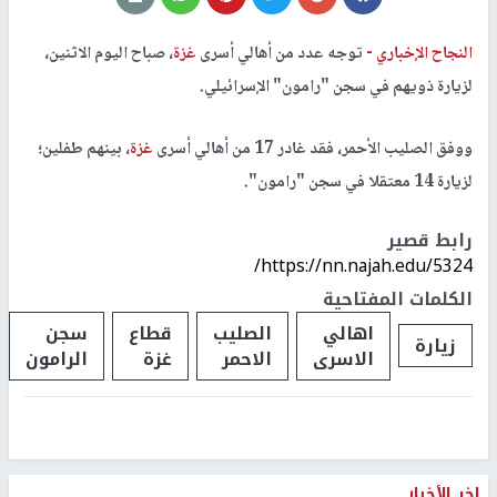
النجاح الإخباري -
توجه عدد من أهالي أسرى
غزة
، صباح اليوم الاثنين،
لزيارة ذويهم في سجن "رامون" الإسرائيلي.
ووفق الصليب الأحمر، فقد غادر 17 من أهالي أسرى
غزة
، بينهم طفلين؛
لزيارة 14 معتقلا في سجن "رامون".
رابط قصير
https://nn.najah.edu/5324/
الكلمات المفتاحية
اهالي
الصليب
قطاع
سجن
زيارة
الاسرى
الاحمر
غزة
الرامون
اخر الأخبار