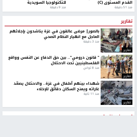
القدم المستوى (C)
للتكنولوجيا السويدية
منذ 51 دقيقة
منذ 9 دقيقة
تقارير
بالصور| مرضى عالقون في غزة يناشدون بإجلائهم
العاجل مع انهيار النظام الصحي
منذ 3 دقيقة
تقارير
" قانون درومي".. بين حق الدفاع عن النفس وواقع
الفلسطينيين تحت الاحتلال
منذ 8 ثواني
تقارير
شهداء بينهم أطفال في غزة.. والاحتلال يصعّد
غاراته ويمنح السكان دقائق للإخلاء
منذ 11 ثانية
تقارير
تصريحات خاصة
تصريحات خاصة
تصريحات خاصة