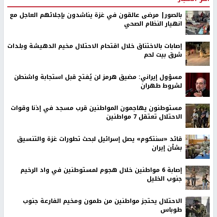
بالصور| مرضى عالقون في غزة يناشدون بإجلائهم العاجل مع
انهيار النظام الصحي
إصابات بالاختناق خلال اقتحام الاحتلال مخيم الدهيشة وبلدات
شرق بيت لحم
مسؤول إيراني: مضيق هرمز لن يُفتح قبل استجابة واشنطن
لشروط طهران
مستوطنون يهاجمون المواطنين قرب مسجد في إذنا وقوات
الاحتلال تعتقل 7 مواطنين
قائد «سنتكوم» يصل إسرائيل لبحث تطورات غزة والتنسيق
بشأن إيران
إصابة 6 مواطنين خلال هجوم لمستوطنين في واد الرخيم
جنوب الخليل
الاحتلال يحتجز مواطنين من طمون ومخيم الفارعة جنوب
طوباس