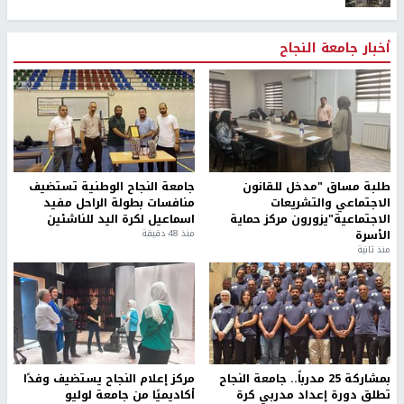
أخبار جامعة النجاح
طلبة مساق "مدخل للقانون
جامعة النجاح الوطنية تستضيف
الاجتماعي والتشريعات
منافسات بطولة الراحل مفيد
الاجتماعية"يزورون مركز حماية
اسماعيل لكرة اليد للناشئين
الأسرة
منذ 48 دقيقة
منذ ثانية
بمشاركة 25 مدرباً.. جامعة النجاح
مركز إعلام النجاح يستضيف وفدًا
تطلق دورة إعداد مدربي كرة
أكاديميًا من جامعة لوليو