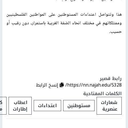
هذا وتتواصل اعتداءات المستوطنين على المواطنين الفلسطينيين
وممتلكاتهم في مختلف انحاء الضفة الغربية باستمرار، دون رقيب أو
حسيب.
رابط قصير
https://nn.najah.edu/5328/
إنسخ الرابط
الكلمات المفتاحية
شعارات
اعطاب
ك
مستوطنين
اعتداءات
عنصرية
إطارات
م