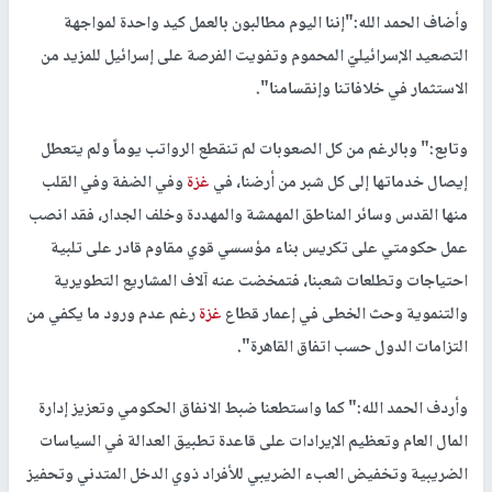
وأضاف الحمد الله:"إننا اليوم مطالبون بالعمل كيد واحدة لمواجهة
التصعيد الإسرائيليّ المحموم وتفويت الفرصة على إسرائيل للمزيد من
الاستثمار في خلافاتنا وإنقسامنا".
وتابع:" وبالرغم من كل الصعوبات لم تنقطع الرواتب يوماً ولم يتعطل
إيصال خدماتها إلى كل شبر من أرضنا، في
غزة
وفي الضفة وفي القلب
منها القدس وسائر المناطق المهمشة والمهددة وخلف الجدار، فقد انصب
عمل حكومتي على تكريس بناء مؤسسي قوي مقاوم قادر على تلبية
احتياجات وتطلعات شعبنا، فتمخضت عنه آلاف المشاريع التطويرية
والتنموية وحث الخطى في إعمار قطاع
غزة
رغم عدم ورود ما يكفي من
التزامات الدول حسب اتفاق القاهرة".
وأردف الحمد الله:" كما واستطعنا ضبط الانفاق الحكومي وتعزيز إدارة
المال العام وتعظيم الإيرادات على قاعدة تطبيق العدالة في السياسات
الضريبية وتخفيض العبء الضريبي للأفراد ذوي الدخل المتدني وتحفيز