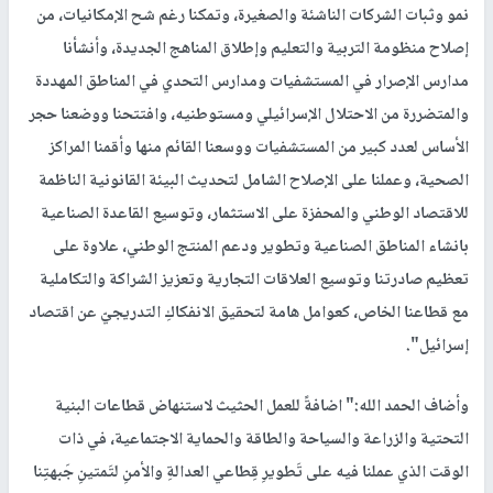
نمو وثبات الشركات الناشئة والصغيرة، وتمكنا رغم شح الإمكانيات، من
إصلاح منظومة التربية والتعليم وإطلاق المناهج الجديدة، وأنشأنا
مدارس الإصرار في المستشفيات ومدارس التحدي في المناطق المهددة
والمتضررة من الاحتلال الإسرائيلي ومستوطنيه، وافتتحنا ووضعنا حجر
الأساس لعدد كبير من المستشفيات ووسعنا القائم منها وأقمنا المراكز
الصحية، وعملنا على الإصلاح الشامل لتحديث البيئة القانونية الناظمة
للاقتصاد الوطني والمحفزة على الاستثمار، وتوسيع القاعدة الصناعية
بانشاء المناطق الصناعية وتطوير ودعم المنتج الوطني، علاوة على
تعظيم صادرتنا وتوسيع العلاقات التجارية وتعزيز الشراكة والتكاملية
مع قطاعنا الخاص، كعوامل هامة لتحقيق الانفكاكِ التدريجيّ عن اقتصاد
إسرائيل".
وأضاف الحمد الله:" اضافةً للعمل الحثيث لاستنهاض قطاعات البنية
التحتية والزراعة والسياحة والطاقة والحماية الاجتماعية، في ذات
الوقت الذي عملنا فيه على تَطويرِ قِطاعي العدالةِ والأمنِ لتَمتينِ جَبهتِنا