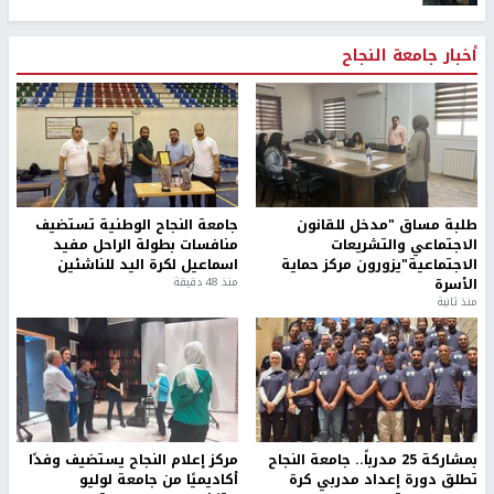
أخبار جامعة النجاح
طلبة مساق "مدخل للقانون
جامعة النجاح الوطنية تستضيف
الاجتماعي والتشريعات
منافسات بطولة الراحل مفيد
الاجتماعية"يزورون مركز حماية
اسماعيل لكرة اليد للناشئين
الأسرة
منذ 48 دقيقة
منذ ثانية
بمشاركة 25 مدرباً.. جامعة النجاح
مركز إعلام النجاح يستضيف وفدًا
تطلق دورة إعداد مدربي كرة
أكاديميًا من جامعة لوليو