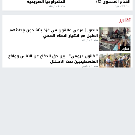
القدم المستوى (C)
للتكنولوجيا السويدية
منذ 51 دقيقة
منذ 9 دقيقة
تقارير
بالصور| مرضى عالقون في غزة يناشدون بإجلائهم
العاجل مع انهيار النظام الصحي
منذ 3 دقيقة
تقارير
" قانون درومي".. بين حق الدفاع عن النفس وواقع
الفلسطينيين تحت الاحتلال
منذ 8 ثواني
تقارير
شهداء بينهم أطفال في غزة.. والاحتلال يصعّد
غاراته ويمنح السكان دقائق للإخلاء
منذ 11 ثانية
تقارير
تصريحات خاصة
تصريحات خاصة
تصريحات خاصة