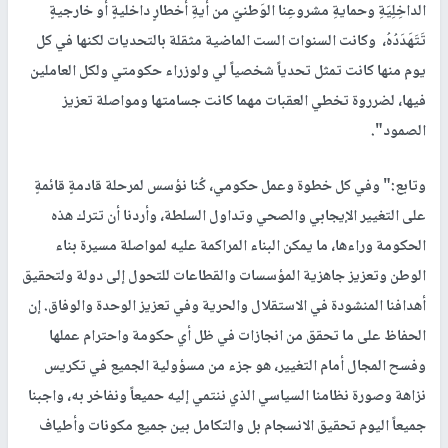
الداخِلِيَةِ وحمايةِ مشروعِنا الوَطنيّ من أيةِ أخطارٍ داخليةٍ أو خارجيةٍ
تَتَهَدَدُهُ، وكانت السنوات الست الماضية مثقلة بالتحديات لكنها في كل
يوم منها كانت تمثل تحدياً شخصياً لي ولوزراء حكومتي ولكل العاملين
فيها، لضرروة تخطي العقبات مهما كانت جسامتها ومواصلة تعزيز
الصمود".
وتابع:" وفي كل خطوة وعمل حكومي، كُنا نؤسس لمرحلة قادمةٍ قائمةٍ
على التغيير الإيجابي والصحي وتداول السلطة، وأردنا أن تترك هذه
الحكومة وراءها، ما يمكن البناء المراكمة عليه لمواصلة مسيرة بناء
الوطن وتعزيز جاهزية المؤسسات والقطاعات للتحول إلى دولة ولتحقيق
أهدافنا المنشودة في الاستقلال والحرية وفي تعزيز الوحدة والوفاق. إن
الحفاظ على ما تحقق من انجازات في ظل أي حكومة واحترام عملها
وفسح المجال أمام التغيير، هو جزء من مسؤولية الجميع في تكريس
نزاهة وصورة نظامنا السياسي الذي ننتمي إليه حميعاً ونفاخر به، واجبنا
جميعاً اليوم تحقيق الانسجام بل والتكامل بين جميع مكونات وأطياف