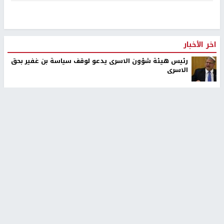
اخر الأخبار
رئيس هيئة شؤون الاسرى يدعو لوقف سياسة بن غفير بحق
الاسرى
٣ اصابات اثر تعرضهم للطعن في مدينة الطيبة
اصابات قرب الخط الأصفر وتحليق مكثف للاستطلاع في سماء
غزة
مستعمرون يهاجمون قرية ابو نجيم ويصيبون مواطنا
محافظة القدس: انسحاب قوات الاحتلال من مخيم قلنديا
وكفر عقب بعد عدوان استمر يومين
إصابة مواطنين في اعتداء مستوطنين في بيت دجن