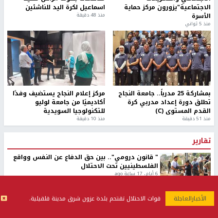
الاجتماعية"يزورون مركز حماية
اسماعيل لكرة اليد للناشئين
الأسرة
منذ 48 دقيقة
منذ 5 ثواني
بمشاركة 25 مدرباً.. جامعة النجاح
مركز إعلام النجاح يستضيف وفدًا
تطلق دورة إعداد مدربي كرة
أكاديميًا من جامعة لوليو
القدم المستوى (C)
للتكنولوجيا السويدية
منذ 51 دقيقة
منذ 10 دقيقة
تقارير
" قانون درومي".. بين حق الدفاع عن النفس وواقع
الفلسطينيين تحت الاحتلال
6 أيام، 17 ساعة ago
تقارير
قوات الاحتلال تقتحم بلدة عزون شرق مدينة قلقيلية.
شهداء بينهم أطفال في غزة.. والاحتلال يصعّد
غاراته ويمنح السكان دقائق للإخلاء
2 أسبوعين ago