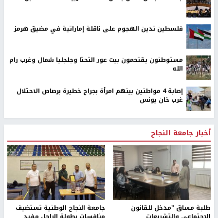
فلسطين تدين الهجوم على ناقلة إماراتية في مضيق هرمز
مستوطنون يقتحمون بيت عور التحتا وجلجليا شمال وغرب رام
الله
إصابة 4 مواطنين بينهم امرأة بجراح خطيرة برصاص الاحتلال
غرب خان يونس
أخبار جامعة النجاح
طلبة مساق "مدخل للقانون
جامعة النجاح الوطنية تستضيف
الاجتماعي والتشريعات
منافسات بطولة الراحل مفيد