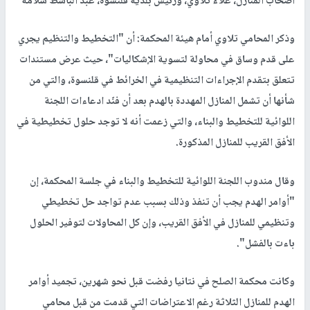
أصحاب المنازل، علاء تلاوي، ورئيس بلدية قلنسوة، عبد الباسط سلامة
وذكر المحامي تلاوي أمام هيئة المحكمة: أن "التخطيط والتنظيم يجري
على قدم وساق في محاولة لتسوية الإشكاليات"، حيث عرض مستندات
تتعلق بتقدم الإجراءات التنظيمية في الخرائط في قلنسوة، والتي من
شأنها أن تشمل المنازل المهددة بالهدم بعد أن فنّد ادعاءات اللجنة
اللوائية للتخطيط والبناء، والتي زعمت أنه لا توجد حلول تخطيطية في
الأفق القريب للمنازل المذكورة.
وقال مندوب اللجنة اللوائية للتخطيط والبناء في جلسة المحكمة، إن
"أوامر الهدم يجب أن تنفذ وذلك بسبب عدم تواجد حل تخطيطي
وتنظيمي للمنازل في الأفق القريب، وإن كل المحاولات لتوفير الحلول
باءت بالفشل".
وكانت محكمة الصلح في نتانيا رفضت قبل نحو شهرين، تجميد أوامر
الهدم للمنازل الثلاثة رغم الاعتراضات التي قدمت من قبل محامي