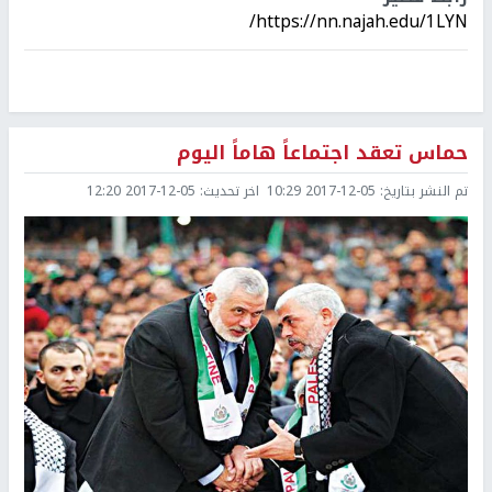
https://nn.najah.edu/1LYN/
حماس تعقد اجتماعاً هاماً اليوم
تم النشر بتاريخ:
2017-12-05 10:29
اخر تحديث:
2017-12-05 12:20