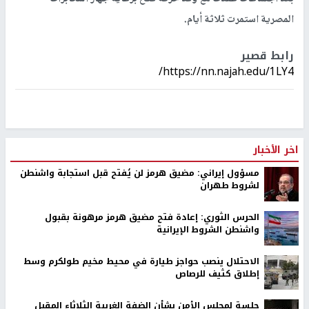
المصرية استمرت ثلاثة أيام.
رابط قصير
https://nn.najah.edu/1LY4/
اخر الأخبار
مسؤول إيراني: مضيق هرمز لن يُفتح قبل استجابة واشنطن
لشروط طهران
الحرس الثوري: إعادة فتح مضيق هرمز مرهونة بقبول
واشنطن الشروط الإيرانية
الاحتلال ينصب حواجز طيارة في محيط مخيم طولكرم وسط
إطلاق كثيف للرصاص
جلسة لمجلس الأمن بشأن الضفة الغربية الثلاثاء المقبل