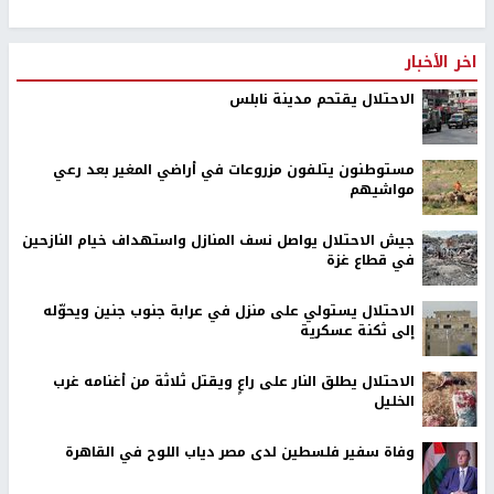
اخر الأخبار
الاحتلال يقتحم مدينة نابلس
مستوطنون يتلفون مزروعات في أراضي المغير بعد رعي
مواشيهم
جيش الاحتلال يواصل نسف المنازل واستهداف خيام النازحين
في قطاع غزة
الاحتلال يستولي على منزل في عرابة جنوب جنين ويحوّله
إلى ثكنة عسكرية
الاحتلال يطلق النار على راعٍ ويقتل ثلاثة من أغنامه غرب
الخليل
وفاة سفير فلسطين لدى مصر دياب اللوح في القاهرة