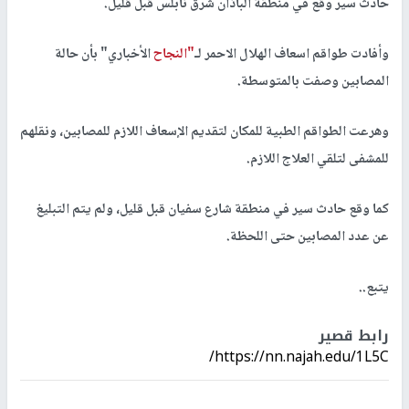
حادث سير وقع في منطقة الباذان شرق نابلس قبل قليل.
وأفادت طواقم اسعاف الهلال الاحمر لـ
"النجاح
الأخباري" بأن حالة
المصابين وصفت بالمتوسطة.
وهرعت الطواقم الطبية للمكان لتقديم الإسعاف اللازم للمصابين، ونقلهم
للمشفى لتلقي العلاج اللازم.
كما وقع حادث سير في منطقة شارع سفيان قبل قليل، ولم يتم التبليغ
عن عدد المصابين حتى اللحظة.
يتبع..
رابط قصير
https://nn.najah.edu/1L5C/