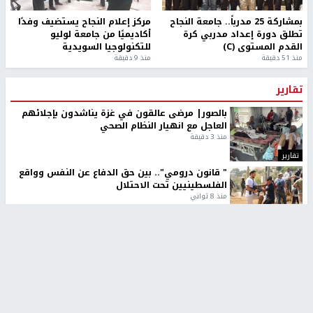
بمشاركة 25 مدرباً.. جامعة النجاح
مركز إعلام النجاح يستضيف وفدًا
تطلق دورة إعداد مدربي كرة
أكاديميًا من جامعة لوليو
القدم المستوى (C)
للتكنولوجيا السويدية
منذ 51 دقيقة
منذ 9 دقيقة
تقارير
بالصور| مرضى عالقون في غزة يناشدون بإجلائهم
العاجل مع انهيار النظام الصحي
منذ 3 دقيقة
تقارير
" قانون درومي".. بين حق الدفاع عن النفس وواقع
الفلسطينيين تحت الاحتلال
منذ 8 ثواني
تقارير
شهداء بينهم أطفال في غزة.. والاحتلال يصعّد
غاراته ويمنح السكان دقائق للإخلاء
منذ 11 ثانية
تقارير
تصريحات خاصة