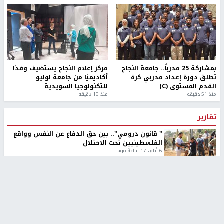
بمشاركة 25 مدرباً.. جامعة النجاح
مركز إعلام النجاح يستضيف وفدًا
تطلق دورة إعداد مدربي كرة
أكاديميًا من جامعة لوليو
القدم المستوى (C)
للتكنولوجيا السويدية
منذ 51 دقيقة
منذ 10 دقيقة
تقارير
" قانون درومي".. بين حق الدفاع عن النفس وواقع
الفلسطينيين تحت الاحتلال
6 أيام، 17 ساعة ago
تقارير
شهداء بينهم أطفال في غزة.. والاحتلال يصعّد
غاراته ويمنح السكان دقائق للإخلاء
2 أسبوعين ago
تقارير
الإعلام العبري: "معركة مضيق هرمز تستهدف تثبيت