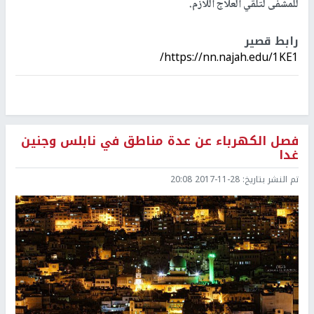
للمشفى لتلقي العلاج اللازم.
رابط قصير
https://nn.najah.edu/1KE1/
فصل الكهرباء عن عدة مناطق في نابلس وجنين
غدا
تم النشر بتاريخ:
2017-11-28 20:08