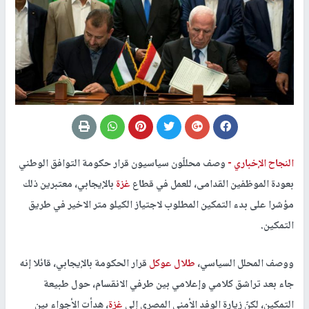
النجاح الإخباري -
وصف محللّون سياسيون قرار حكومة التوافق الوطني
بعودة الموظفين القدامى، للعمل في قطاع
غزة
بالإيجابي، معتبرين ذلك
مؤشرا على بدء التمكين المطلوب لاجتياز الكيلو متر الاخير في طريق
التمكين.
ووصف المحلل السياسي،
طلال عوكل
قرار الحكومة بالإيجابي، قائلا إنه
جاء بعد تراشق كلامي وإعلامي بين طرفي الانقسام، حول طبيعة
التمكين، لكنّ زيارة الوفد الأمني المصري إلى
غزة
، هدأت الأجواء بين