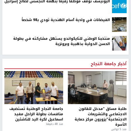
اليونيسف توقف موظفا رفيعا بتهمة التجسس لصالح إسرائيل
الفيضانات في ولاية آسام الهندية تودي بـ98 شخصاً
منتخبنا الوطني للتايكواندو يستهل مشاركته في بطولة
الحسن الدولية بذهبية وبرونزية
أخبار جامعة النجاح
طلبة مساق "مدخل للقانون
جامعة النجاح الوطنية تستضيف
الاجتماعي والتشريعات
منافسات بطولة الراحل مفيد
الاجتماعية"يزورون مركز حماية
اسماعيل لكرة اليد للناشئين
الأسرة
منذ 48 دقيقة
منذ 5 ثواني