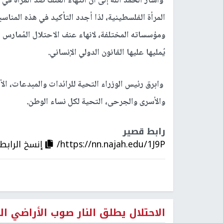
واشار الحمد الله إلى ان انتهاء العنف ضد المرأة في
المرأة الفلسطينية، لذا أجدد التأكيد في هذه المنا
ومؤسساته المختلفة، لانهاء عنف الاحتلال المُمارس 
يُمليها عليها القانون الدولي الإنساني.
وابرق رئيس الوزراء التحية للرائدات والمبدعات، ال
والأسرى والجرحى، التحية لكل نساء الوطن.
رابط قصير
https://nn.najah.edu/1J9P/
إنسخ الرابط
الاحتلال يطلق النار صوب الأراضي ا