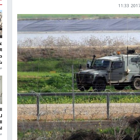
2017-1
غ
ا
ط
ش
منذ 2
ا
ل
ا
ا
من