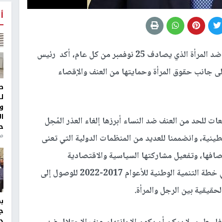
أ
في اليوم العالمي لمناهضة العنف ضد المرأة الذي يصادف 25 نوفمبر من كل عام، أكد رئيس
 إلى جانب حقوق المرأة وحمايتها من العنف والإقصاء
ط
ل
و
ا
ات للحد من العنف ضد النساء أبرزها إلغاء العذر المُحِل
ح
من
ينية، وانضممنا للعديد من المنظمات الدولية التي تعنى
نصافها، وتفعيل مشاركتها السياسية والاقتصادية
والاجتماعية، كما أفردنا قسما هاما يتعلق بالمرأة في خطة التنمية الوطنية للأعوام 2017-2022 للوصول إلى
الحقيقية بين الرجل والمرأة.
ج
د