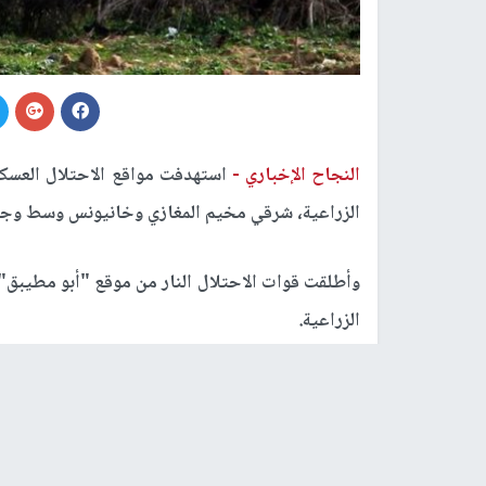
النجاح الإخباري -
استهدفت مواقع الاحتلال العسكر
الزراعية، شرقي مخيم المغازي وخانيونس وسط و
وأطلقت قوات الاحتلال النار من موقع "أبو مطيب
الزراعية.
كما أطلقت النار من موقع "كيسوفيم" العسكري تج
القطاع، وموقع "كرم أبو سالم" باتجاه أراضي شرق 