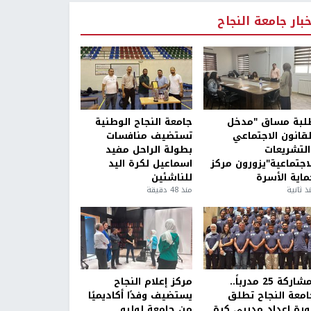
خبار جامعة النجاح
لبة مساق "مدخل
جامعة النجاح الوطنية
لقانون الاجتماعي
تستضيف منافسات
التشريعات
بطولة الراحل مفيد
لاجتماعية"يزورون مركز
اسماعيل لكرة اليد
ماية الأسرة
للناشئين
ذ ثانية
منذ 48 دقيقة
بمشاركة 25 مدرباً..
مركز إعلام النجاح
امعة النجاح تطلق
يستضيف وفدًا أكاديميًا
ورة إعداد مدربي كرة
من جامعة لوليو