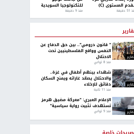
قدم المستوى (C)
للتكنولوجيا السويدية
5 دقيقة
منذ 9 دقيقة
قارير
" قانون درومي".. بين حق الدفاع عن
النفس وواقع الفلسطينيين تحت
الاحتلال
قارير
منذ 8 ثواني
شهداء بينهم أطفال في غزة..
والاحتلال يصعّد غاراته ويمنح السكان
دقائق للإخلاء
قارير
منذ 11 ثانية
الإعلام العبري: "معركة مضيق هرمز
تستهدف تثبيت رواية سياسية"
منذ 9 ثواني
قارير
صريحات خاصة