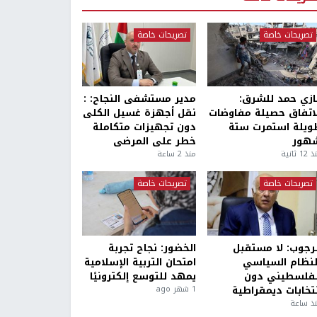
تصريحات خاصة
تصريحات خاصة
ازي حمد للشرق:
مدير مستشفى النجاح: :
لاتفاق حصيلة مفاوضات
نقل أجهزة غسيل الكلى
ويلة استمرت ستة
دون تجهيزات متكاملة
هور
خطر على المرضى
1 ثانية
منذ 2 ساعة
تصريحات خاصة
تصريحات خاصة
لرجوب: لا مستقبل
الخضور: نجاح تجربة
لنظام السياسي
امتحان التربية الإسلامية
لفلسطيني دون
يمهد للتوسع إلكترونيًا
نتخابات ديمقراطية
1 شهر ago
ذ ساعة