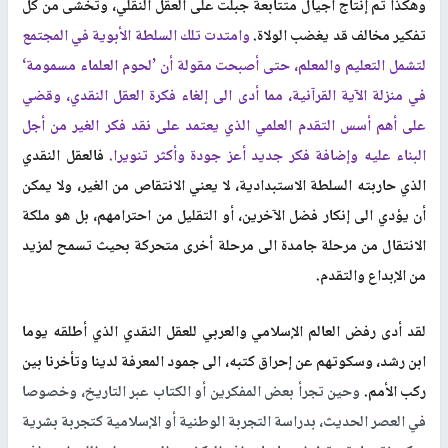
وهكذا تم إنتاج أجيال متتابعة جبلت على العقل النقلي، وتخشى من كل
تفكير مخالف قد يغضب الولاة.
وامتدت تلك السلطة الأبوية في المجتمع
لتشمل التعليم والمعلم، حتى أصبحت مقولة أن ’لحوم العلماء مسمومة‘
في منزلة الآية القرآنية، مما أدى الى إلغاء فكرة العقل النقدي، وقضي
على أهم أسس التقدم العلمي الذي يعتمد على نقد فكر الغير من أجل
البناء عليه وإضافة فكر جديد أعز جودة وأكثر تنويرا.
فالعقل النقدي
الذي حاربته السلطة الاستبدادية، لا يعني الانتقاص من الغير، ولا يمكن
أن يؤدي الى إنكار فضل الآخرين، أو التقليل من احترامهم، بل هو ملكة
الانتقال من مرحلة جامدة الى مرحلة أخرى متحركة بحيث تسمح لمزيد
من الإبداع والتقدم
.
لقد أدى رفض العالم الإسلامي والعربي للعقل النقدي الذي أطلقه يوما
ابن رشد، وسكوتهم عن إحراق كتبه، الى جمود المعرفة لدينا وتأخرنا بين
ركب الأمم.
وحين تجرأ بعض المفكرين أو الكتاب عبر التاريخ، وخصوصا
في العصر الحديث، بدراسة التجربة الوطنية أو الإسلامية كتجربة بشرية