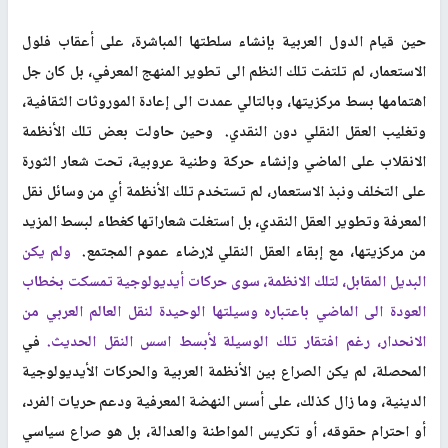
حين قيام الدول العربية بإنشاء سلطتها المباشرة، على أعقاب فلول
الاستعمار، لم تلتفت تلك النظم الى تطوير المنهج المعرفي، بل كان جل
اهتمامها بسط مركزيتها، وبالتالي عمدت الى إعادة الموروثات الثقافية،
وتغليب العقل النقلي دون النقدي. وحين حاولت بعض تلك الأنظمة
الانقلاب على الماضي وإنشاء حركة وطنية عروبية، تحت شعار الثورة
على التخلف ونبذ الاستعمار، لم تستخدم تلك الأنظمة أي من وسائل نقل
المعرفة وتطوير العقل النقدي، بل استغلت شعاراتها كغطاء لبسط المزيد
من مركزيتها، مع إبقاء العقل النقلي لإرضاء عموم المجتمع.
ولم يكن
البديل المقابل، لتلك الانظمة، سوى حركات أيديولوجية تمسكت بخطاب
العودة الى الماضي باعتباره وسيلتها الوحيدة لنقل العالم العربي من
الانحدار، رغم افتقار تلك الوسيلة لأبسط اسس النقل الحديث.
في
المحصلة، لم يكن الصراع بين الأنظمة العربية والحركات الأيديولوجية
الدينية، وما زال كذلك، على أسس النهضة المعرفية ودعم حريات الفرد،
أو احترام حقوقه، أو تكريس المواطنة والعدالة، بل هو صراع سياسي