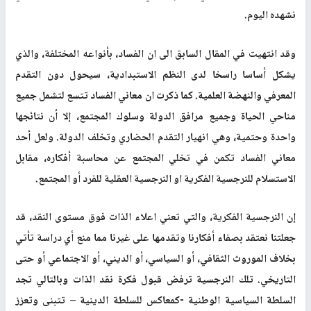
نشهده اليوم
.
وقد انتهيت في المقال السابق الى ان الفساد، بأنواعه المختلفة، والذي
يشكل أساسا راسخا لدى النظم الاستبدادية، سيحول دون التقدم
المعرفي والنهضة العلمية. كما ذكرت ان معاني الفساد تتسع لتشمل جميع
مناحي الحياة وجميع مرافق الدولة وسلوك المجتمع، إلا أن نتائجها
واحدة وحتمية، وهي انهيار التقدم الحضاري وتخلف الدولة. ولعل أحد
معاني الفساد تكمن في تخلي المجتمع عن محاسبة أفكاره، مقابل
الاستسلام للنرجسية الفكرية او النرجسية العقلية للفرد أو المجتمع
.
إن النرجسية الفكرية، والتي تعني اعلاء الذات فوق مستوى النقد، قد
جعلتنا نعتقد بصفاء أفكارنا وتقدمها على غيرنا مما منع أي دراسة تأتي
بخلاف الموروث الثقافي، أو السياسي، أو الديني، أو الاجتماعي أو حتى
التاريخي. تلك النرجسية ترفض قبول فكرة نقد الذات وبالتالي تجد
السلطة السياسية الوطنية -كمعاكس للسلطة الدينية – تتبنى وتعزز