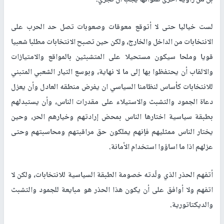
بل من زاوية أخرى عنوانها يجب أن تجري.
لست خياليا حتى لا أتوقع معوقات وصعوبات تصل حد الحرب على
الانتخابات من الداخل والخارج، ولكن حين تصبح الانتخابات مطلبا شعبيا
قويا وملحا سيكون مستحيلا على المتشبثين بالمواقع والامتيازات
والالقاب أن يحتفظوا بها إلى ما لا نهاية، وبوسع التيار الشعبي المتبني
للانتخابات كأساس لنظامنا السياسي ان يفرض منطقه العادل وأن يعزل
دعاة الجمود والتشبث والاستيلاء على مقدرات الناس، وأن يستبدلهم
بطبقة سياسية اختارها الناس بمحض إرادتهم وخيارهم الحر، وحين
يختار الناس ممثليهم فإنهم يملكون حق مراقبتهم ومحاسبتهم وحتى
عزلهم اذا ما اساؤوا استخدام الأمانة.
أتفهم الحذر الذي ولّدته خصومة الطبقة السياسية للانتخابات، ولكن لا
اتفهم ولا أوافق على أن يكون هذا الحذر هو مبايعة للجمود والتشبث
والديكتاتورية.