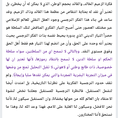
فكرة الزعيم الخالد، والقائد بحجم الوطن، الذي لا يمكن له أن يخطئ، بل
تعتبر أي نقد له بمثابة انتقاص من عظمة هذا القائد وذاك الزعيم. وقد
ساعد في بناء هذا الفكر النرجسي وجود العقل النقلي للعالم الإسلامي
عبر مختلف العصور حتى أصبح التيار الفكري المناقض لتلك السلطة هو
حصراً التيار الديني الذي بدوره يحيط نفسه بذات الفكر النرجسي بحيث
يعتبر أنه وحده على الحق، وأن من انضم لهذا التيار هم فقط أهل الحق
وفوق مستوى النقد.
وبالتالي لا تسمح اي من السلطتين، سواء سلطة
الحكم او سلطة الدين، لا تسمح بانتقاد رموزها، لأنها تعتبر ان لها
خصوصية، ذات طابع وطني أو لاهوتي، لا تقبل التحليل تمنع من وضعها
في ميزان التجربة البشرية المجردة والتي يمكن نقدها سلبا وإيجابًا.
ولم
تقف حدود النرجسية الفكرية على نظرتنا التاريخية، بل امتدت أيضا
لتشمل المستقبل. فالنظرة النرجسية للمستقبل جعلتنا نخض لنشوة
الاعتقاد بان العالم كله من حولها يخشانا، وان المستقبل سيكون لنا، لأننا
نحن الافضل، وسيكون لنا الغلبة على الامم، فهذا وعد الله لنا، وهذا ما
نستحق لأننا المختارون.