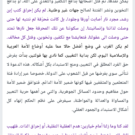
يمكن نقدها، تم قتل اصحابها بدافع التكفير والتعدي على الله، او بدافع
التخوين ونشر الفتنة لصالح
جهات غير وطنية
.
لم يكن إحراق كتب إبن
رشد، مجرد نار أصابت أورقا وجلودا، بل كانت مَحرَقة لم ننتبه لها حتى
وصلت لذاتنا وإنسانيتنا. إن سكوتنا عن تلك المحرقة جعل نارها تمتد
حتى وصلت الى عقولنا، فتعايشنا مع تكفير، وتخوين، وقتل كل مخالف.
لم يكن الغرب في وضع أفضل حالا مما عليه أوضاع الأمة العربية
والإسلامية اليوم، لكن بداية التغيير، كما نادى بها فولتير، بدأت
بفرض
حق الفرد المطلق في التعبير، ومنع الاستبداد بكل أشكاله. هذه الدعوة لا
تتأتى سوى بفرضها من قبل الشعوب على الدولة، خصوصا عبر إرادة فئة
المتعلمين والمثقفين فيها كونها ضمير الأمة الدائم. فتوافق ضمير الأمة
حول مفاهيم وحدود المسائل الجوهرية، والتي من أهمها حرية التعبير
والمساواة والعدالة والمواطنة، سيفرض على نظم الحكم إنهاء كل
أشكال الاستبداد والجمود العقلي.
لقد كنا وما زلنا أمام خيارين: هدم العقلية النقلية، أو إحراق الذات. فلهيب