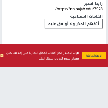
رابط قصير
https://nn.najah.edu/7528/
الكلمات المفتاحية
أتفهم الحذر ولا أوافق عليه
اخر الأخبار
قوات الاحتلال تجبر أصحاب المحال التجارية على إغلاقها خلال
اقتحام مخيم العروب شمال الخليل.
مسؤول إيراني: مضيق هرمز لن يُفتح قبل استجابة واشنطن
لشروط طهران
قائد «سنتكوم» يصل إسرائيل لبحث تطورات غزة والتنسيق
بشأن إيران
رئيس هيئة الأركان الأميركية يحذر من «نتيجة عكسية»
للتصعيد مع إيران
إصابة 3 عسكريين لبنانيين أثناء تفكيك ذخائر غير منفجرة جنوب