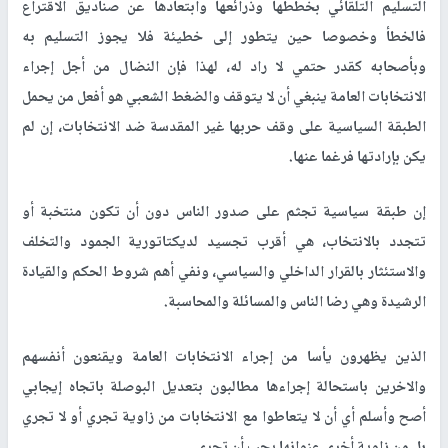
التسليم التلقائي بخططها وذرائعها وابتعادها عن صناديق الاقتراع
فالخطأ وخصوصا حين يتطور إلى خطيئة فلا يجوز التسليم به
وبأصحابه كقدر حتمي لا راد له، لهذا فإن النضال من أجل إجراء
الانتخابات العامة ينبغي أن لا يتوقف والضغط الشعبي هو أفعل من يحمل
الطبقة السياسية على وقف حربها غير المقدسة ضد الانتخابات، إن لم
يكن بإرادتها فرغما عنها.
إن طبقة سياسية تجثم على صدور الناس دون أن تكون منتخبة أو
تتجدد بالانتخاب، هي أقرب تجسيد لديكتاتورية الجمود والتخلف
والاستئثار بالقرار الداخلي والسياسي، ونفي أهم شروط الحكم والقيادة
الرشيدة وهي رضا الناس والمسائلة والمحاسبة.
الذين يظهرون يأسا من إجراء الانتخابات العامة ويقنعون أنفسهم
والاخرين باستحالة إجراءها مطالبون بتعديل البوصلة باتجاه إيجابي
أصح وأسلم أي أن لا يتعاطوا مع الانتخابات من زاوية تجري أو لا تجري