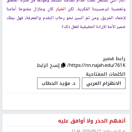
النار التي تشتعل تحت أقدام تقدمنا تستمد وقودها من فكرنا المنغلق
وتعصبنا لنرجسيتنا الفكرية. لكن
الخيار
كان ومازال مفتوحا أمامنا
لإخماد الحريق، ومن ثم السير نحو رحاب التقدم والمعرفة، فهل يملك
ضمير الأمة الإرادة الحقيقية لفعل ذلك؟
رابط قصير
https://nn.najah.edu/761K/
إنسخ الرابط
الكلمات المفتاحية
الانهزام العربي
د. مؤيد الحطاب
أتفهم الحذر ولا أوافق عليه
تم النشر بتاريخ:
2020-09-27 11:41