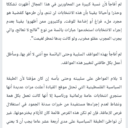
لم أفاجأ لأن نسبة كبيرة من المحاورين في هذا المجال أظهرت تشككا
وحذرا وأحيانا يقينا بأن هذه الانتخابات لن تتم، وأن طرحها كقضية هو
مجرد ملء فراغ أو إضاعة للوقت، وكثيرون ممن أظهروا يقينا بعدم
إجراء الانتخابات استخدموا عبارات يائسة من نوع "فالج لا تعالج، والي
بجرب المجرب عقلو مخرب، ولو كانت بدها تمطر لغيمت".
لم أفاجأ بهذه المواقف السلبية وحتى اليائسة مع أنني لا أقر بها، وسأظل
أعمل بكل طاقتي لتغيير هذه المواقف.
لا يلام المواطن على سلبيته وحتى يأسه إن كان مؤقتا لأن الطبقة
السياسية الفلسطينية التي تحتل موقع القيادة أعلنت مرات عديدة أنها
ستجري انتخابات عامة برلمانية ورئاسية إلا أنها كانت تعمل بكل همة
ونشاط لعدم إجراءها مستفيدة من خبرات سدنة الجمود في استغلال
فرص الإعاقة، فإن لم تكن هذه الفرص قائمة كان الأزلام يخترعونها، غير
أن تواطئ الطبقة السياسية على مدى أربعة عشر عاما يجب أن لا يعني