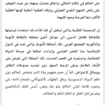
على الحكم في إطاره الشكلي، واتفاق مشترك بينهما، من حيث الجوهر،
على رفض المنهج النقدي المعرفي، وإبقاء العقلية النقلية كونها العقلية
الأكثر دعما لشرعنة وجود كليهما
.
إن النرجسية الفكرية، والتي ترفض أي نقد للذات، قد استمدت شرعيتها
بالإضافة للعامل الديني، الى عوامل أخرى متعلقة بالثقافة الأبوية
والذكورية للمجتمع العربي. تلك السلطة الأبوية، والتي نمت في الدول
الإسلامية منذ العصر العباسي وازدادت تحكما في مرحلة الدولة
العثمانية، واستمرت في العصر الحديث، تلك السلطة التي تفرض على
الأبناء الطاعة، وعلى الرعية السمع، دون تحديد مسوغات النقاش
ووسائل الاعتراض.
كما أن حصر مفهوم ولاة الامر بشخص الحاكم دون
نظم الدولة الدستورية، ونقل الفقهاء، كالشوكاني، لإجماع الامة على
وجوب طاعة الولي الحاكم ولو جار وبغى، أسس للفكر الدكتاتوري
وشرعن قتل العقل او الفكر الناقد والمخالف.